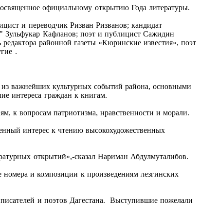
 посвященное официальному открытию Года литературы.
ицист и переводчик Ризван Ризванов; кандидат
р" Зульфукар Кафланов; поэт и публицист Сажидин
 редактора районной газеты «Кюринские известия», поэт
гие .
о из важнейших культурных событий района, основными
ие интереса граждан к книгам.
ням, к вопросам патриотизма, нравственности и морали.
аченный интерес к чтению высокохудожественных
ературных открытий»,-сказал Нариман Абдулмуталибов.
е номера и композиции к произведениям лезгинских
и писателей и поэтов Дагестана. Выступившие пожелали