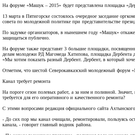
На форуме «Машук – 2015» будет представлена площадка «Де
13 марта в Пятигорске состоялось очередное заседание оргк
совета по молодежной политике при представительстве през
По задумке организаторов, в нынешнем году «Машук» откажет
защищаться публично.
На форуме также представят 3 большие площадки, посвященны
делам молодежи РД Магомеда Хатипова, площадка Дербента до
«Мы хотим показать разный Дербент. Дербент, в который хоче
Отметим, что шестой Северокавказский молодежный форум «Ма
Канал требует ремонта
На пороге сезон полевых работ, а за ним и поливной. Значит
требуется для его оперативного и качественного ремонта?
С этими вопросами редакция официального сайта Ахтынског
- До сих пор мы канал очищали, ремонтировали, пользуясь ос
канала, - говорит главный водник района.