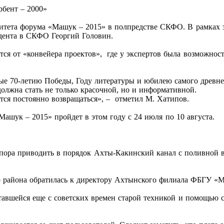
рбент – 2000»
омитета форума «Машук – 2015» в полпредстве СКФО. В рамках 
идента в СКФО Георгий Головин.
ся от «конвейера проектов», где у экспертов была возможнос
е 70-летию Победы, Году литературы и юбилею самого древнег
лжна стать не только красочной, но и информативной.
тся постоянно возвращаться», – отметил М. Хатипов.
шук – 2015» пройдет в этом году с 24 июля по 10 августа.
, пора приводить в порядок Ахты-Какинский канал с поливной в
о района обратилась к директору Ахтынского филиала ФБГУ «
тавшейся еще с советских времен старой техникой и помощью с