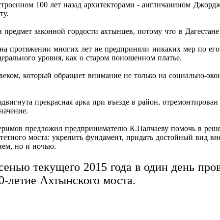
строенном 100 лет назад архитекторами - англичанином Джорд
ту.
и предмет законной гордости ахтынцев, потому что в Дагестане
, на протяжении многих лет не предприняли никаких мер по ег
ерального уровня, как о старом поношенном платье.
веком, который обращает внимание не только на социально-эко
двигнута прекрасная арка при въезде в район, отремонтирова
начение.
керимов предложил предпринимателю К.Палчаеву помочь в реш
аритетного моста: укрепить фундамент, придать достойный вид
нем, но и ночью.
сенью текущего 2015 года в один день про
0-летие Ахтынского моста.