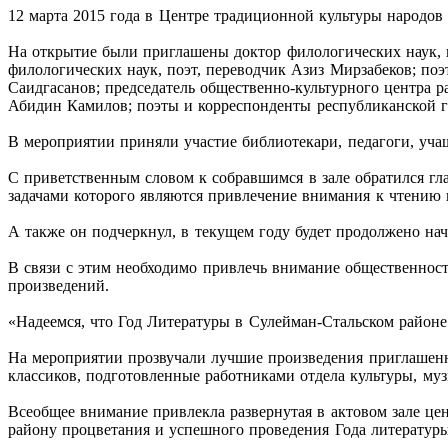
12 марта 2015 года в Центре традиционной культуры народов
На открытие были приглашены доктор филологических наук, п
филологических наук, поэт, переводчик Азиз Мирзабеков; по
Саидгасанов; председатель общественно-культурного центра 
Абидин Камилов; поэты и корреспонденты республиканской г
В мероприятии приняли участие библиотекари, педагоги, уча
С приветственным словом к собравшимся в зале обратился гл
задачами которого являются привлечение внимания к чтению 
А также он подчеркнул, в текущем году будет продолжено нач
В связи с этим необходимо привлечь внимание общественност
произведений.
«Надеемся, что Год Литературы в Сулейман-Стальском районе
На мероприятии прозвучали лучшие произведения приглашенн
классиков, подготовленные работниками отдела культуры, м
Всеобщее внимание привлекла развернутая в актовом зале це
району процветания и успешного проведения Года литературы