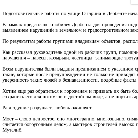
Подготовительные работы по улице Гагарина в Дербенте нача
В рамках предстоящего юбилея Дербента для проведения подг
выявлением нарушений в земельном и градостроительном зак
По результатам работы группами владельцам объектов, распо
Как рассказал руководитель одной из рабочих групп, помощн
нарушения – навесы, козырьки, лестницы, занимающие тротуа
Всем нарушителям были выданы предписанием с указанием ср
такие, которые после предупреждений не только не приводят
уверенность таких людей в безнаказанности, подобные факты 
Хотим еще раз обратиться к горожанам и призвать их быть бо
сохранить его для потомков в достойном виде, а не портить 
Равнодушие разрушает, любовь оживляет
Мост – слово непростое, оно многогранно, многозначно, сим
считается богоугодным делом, а мастеров-строителей высоко 
Муталиб.