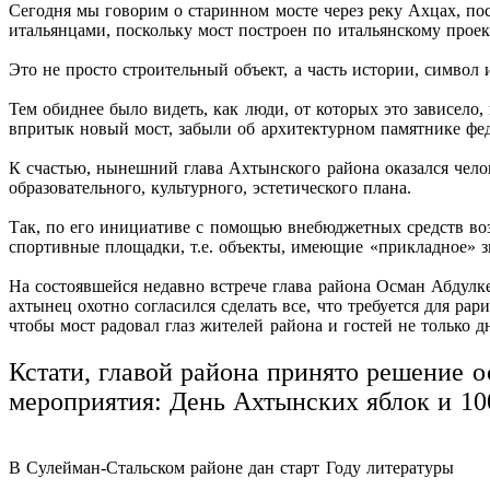
Сегодня мы говорим о старинном мосте через реку Ахцах, по
итальянцами, поскольку мост построен по итальянскому проек
Это не просто строительный объект, а часть истории, символ 
Тем обиднее было видеть, как люди, от которых это зависело
впритык новый мост, забыли об архитектурном памятнике фед
К счастью, нынешний глава Ахтынского района оказался чело
образовательного, культурного, эстетического плана.
Так, по его инициативе с помощью внебюджетных средств воз
спортивные площадки, т.е. объекты, имеющие «прикладное» з
На состоявшейся недавно встрече глава района Осман Абдул
ахтынец охотно согласился сделать все, что требуется для р
чтобы мост радовал глаз жителей района и гостей не только д
Кстати, главой района принято решение о
мероприятия: День Ахтынских яблок и 10
В Сулейман-Стальском районе дан старт Году литературы