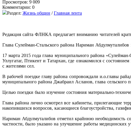
Просмотров: 9 009
Комментарии: 0
Раздел:
Жизнь общин
/
Главная лента
Редакция сайта ФЛНКА предлагает вниманию читателей кратк
Глава Сулейман-Стальского района Нариман Абдулмуталибов 
17 марта 2015 года глава муниципального района «Сулейман
Уллугатаг, Птикент и Татархан, где ознакомился с состоянием
с жителями сел.
В рабочей поездке главу района сопровождали и.о.главы рай
муниципального района Джабраил Асланов, глава сельского п
Целью поездки было изучение состояния материально-техниче
Глава района лично осмотрел все кабинеты, прилегающие те
накопившихся вопросов, касающиеся благоустройства, газифи
Нариман Абдулмуталибов отметил крайнюю необходимость сов
частности, было указано на улучшение работы медицинских уч