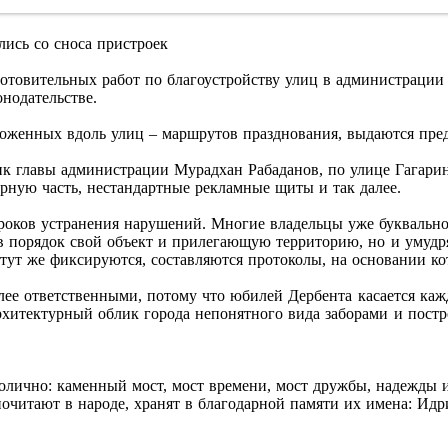
лись со сноса пристроек
отовительных работ по благоустройству улиц в администрации
онодательстве.
ложенных вдоль улиц – маршрутов празднования, выдаются пред
ик главы администрации Мурадхан Рабаданов, по улице Гагарин
рную часть, нестандартные рекламные щиты и так далее.
оков устранения нарушений. Многие владельцы уже буквально 
 в порядок свой объект и прилегающую территорию, но и умудр
тут же фиксируются, составляются протоколы, на основании ко
лее ответственными, потому что юбилей Дербента касается каж
архитектурный облик города непонятного вида заборами и пост
волично: каменный мост, мост времени, мост дружбы, надежды 
почитают в народе, хранят в благодарной памяти их имена: Ид