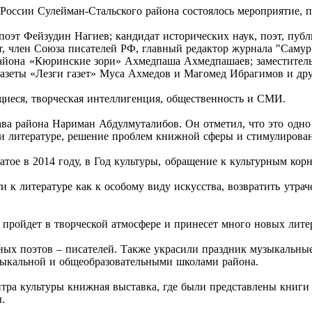
 России Сулейман-Стальского района состоялось мероприятие,
оэт Фейзудин Нагиев; кандидат исторических наук, поэт, публ
эт, член Союза писателей РФ, главный редактор журнала "Саму
района «Кюринские зори» Ахмедпаша Ахмедпашаев; заместитель
азеты «Лезги газет» Муса Ахмедов и Магомед Ибрагимов и дру
щиеся, творческая интеллигенция, общественность и СМИ.
ава района Нариман Абдулмуталибов. Он отметил, что это одн
и литературе, решение проблем книжной сферы и стимулирован
атое в 2014 году, в Год культуры, обращение к культурным кор
и к литературе как к особому виду искусства, возвратить утр
 пройдет в творческой атмосфере и принесет много новых лит
ых поэтов – писателей. Также украсили праздник музыкальны
узыкальной и общеобразовательными школами района.
нтра культуры книжная выставка, где были представлены книг
.