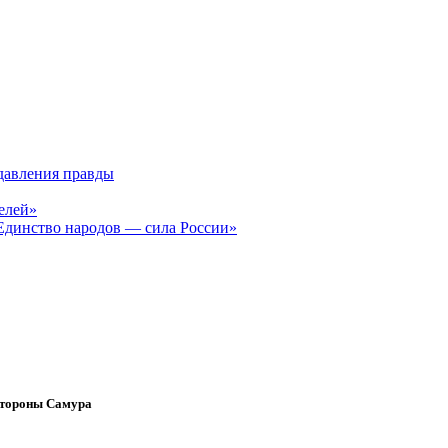
давления правды
елей»
Единство народов — сила России»
стороны Самура