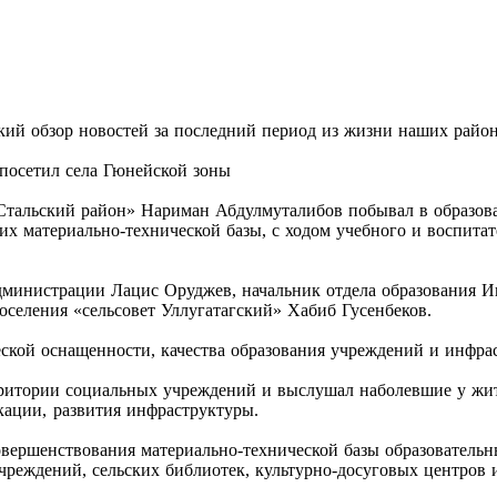
ий обзор новостей за последний период из жизни наших район
посетил села Гюнейской зоны
-Стальский район» Нариман Абдулмуталибов побывал в образов
 их материально-технической базы, с ходом учебного и воспита
администрации Лацис Оруджев, начальник отдела образования 
оселения «сельсовет Уллугатагский» Хабиб Гусенбеков.
ской оснащенности, качества образования учреждений и инфрас
рритории социальных учреждений и выслушал наболевшие у жи
кации, развития инфраструктуры.
ершенствования материально-технической базы образовательн
реждений, сельских библиотек, культурно-досуговых центров и