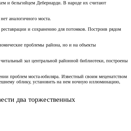
жем и бельгийцем Дебернарди. В народе их считают
 нет аналогичного моста.
о реставрации и сохранению для потомков. Построив рядом
номические проблемы района, но и на объекты
н читальный зал центральной районной библиотеки, построены
ении проблем моста-юбиляра. Известный своим меценатством
 внешнему облику, установить на нем ночную иллюминацию,
вести два торжественных