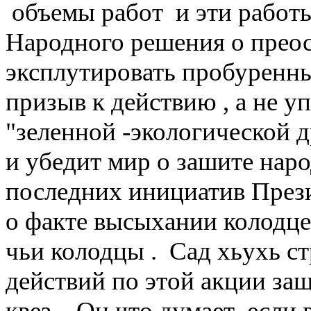
объемы работ и эти работы
Народного решения о преост
эксплутировать пробуренн
призыв к действию , а не у
"зеленной -экологической 
и убедит мир о зашите наро
последних инициатив Прези
о факте высыхании колодце
чьи колодцы . Сад хьухь ст
действий по этой акции за
квез . Он что думает ,если 