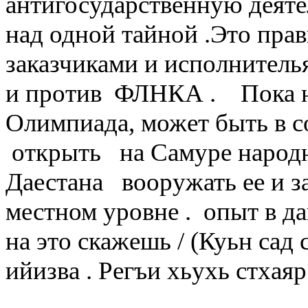
антигосударственную деяте
над одной тайной .Это пра
заказчиками и исполнитель
и против ФЛНКА . Пока н
Олимпиада, может быть в с
открыть на Самуре народ
Даестана вооружать ее и за
местном уровне . опыт в даг
на это скажешь / (Куьн сад 
ийизва . Регъи хьухь стхаяр