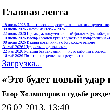
Главная лента
18 июль 2026
Политическое преследование как инструмент по
30 июнь 2026
«Лезги мектеб» – 2026
22 июнь 2026
Премьера: документальный фильм «Дух победит
10 июнь 2026
Васиф Гасанов принял участие в конференции «
08 июнь 2026
Издана новая книга о Курахском районе
31 май 2026
Щедрость к родной земле
22 май 2026
Ротация без сенсации — чисто рабочий процесс
16 май 2026
Позитивные решения и результаты
Загрузка...
«Это будет новый удар 
Егор Холмогоров о судьбе разд
26 02 2013, 13:40