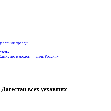
давления правды
елей»
Единство народов — сила России»
 Дагестан всех уехавших