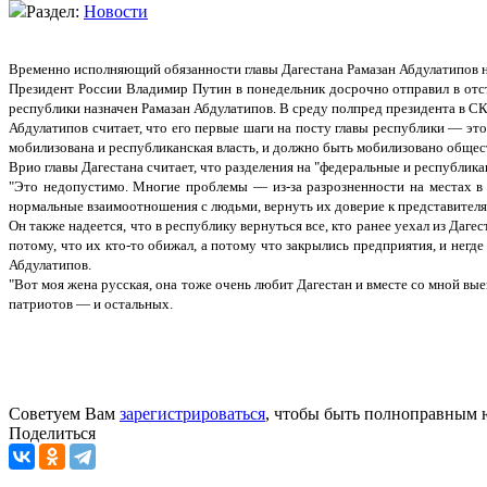
Раздел:
Новости
Временно исполняющий обязанности главы Дагестана Рамазан Абдулатипов над
Президент России Владимир Путин в понедельник досрочно отправил в отс
республики назначен Рамазан Абдулатипов. В среду полпред президента в 
Абдулатипов считает, что его первые шаги на посту главы республики — эт
мобилизована и республиканская власть, и должно быть мобилизовано общест
Врио главы Дагестана считает, что разделения на "федеральные и республик
"Это недопустимо. Многие проблемы — из-за разрозненности на местах в 
нормальные взаимоотношения с людьми, вернуть их доверие к представителям
Он также надеется, что в республику вернуться все, кто ранее уехал из Дагес
потому, что их кто-то обижал, а потому что закрылись предприятия, и негде
Абдулатипов.
"Вот моя жена русская, она тоже очень любит Дагестан и вместе со мной вые
патриотов — и остальных.
Советуем Вам
зарегистрироваться
, чтобы быть полноправным 
Поделиться