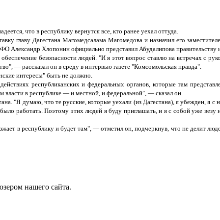
еется, что в республику вернутся все, кто ранее уехал оттуда.
тавку главу Дагестана Магомедсалама Магомедова и назначил его заместите
СКФО Александр Хлопонин официально представил Абудалипова правительству и
о обеспечение безопасности людей. "И я этот вопрос ставлю на встречах с 
во", — рассказал он в среду в интервью газете "Комсомольская правда".
анские интересы" быть не должно.
действиях республиканских и федеральных органов, которые там представл
 власти в республике — и местной, и федеральной", — сказал он.
тана. "Я думаю, что те русские, которые уехали (из Дагестана), я убежден, я 
 было работать. Поэтому этих людей я буду приглашать, и я с собой уже везу н
зжает в республику и будет там", — отметил он, подчеркнув, что не делит люд
юзером нашего сайта.