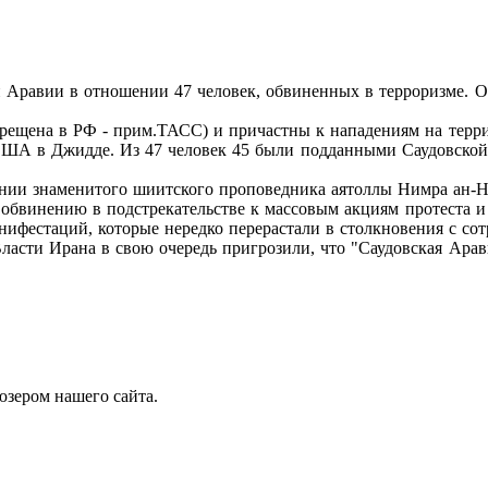
 Аравии в отношении 47 человек, обвиненных в терроризме. О
рещена в РФ - прим.ТАСС) и причастны к нападениям на терри
США в Джидде. Из 47 человек 45 были подданными Саудовской 
нии знаменитого шиитского проповедника аятоллы Нимра ан-Ни
 обвинению в подстрекательстве к массовым акциям протеста и
нифестаций, которые нередко перерастали в столкновения с со
Власти Ирана в свою очередь пригрозили, что "Саудовская Арави
юзером нашего сайта.