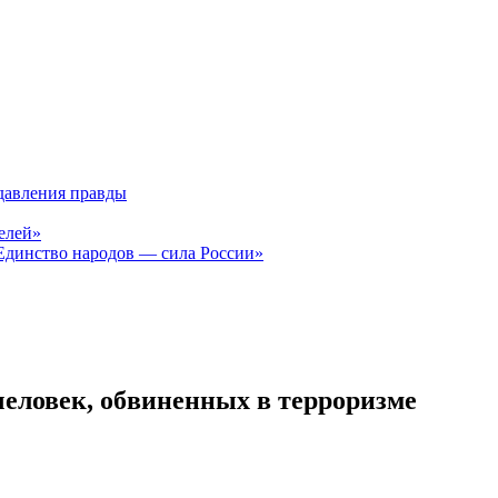
давления правды
елей»
Единство народов — сила России»
человек, обвиненных в терроризме