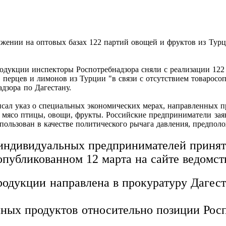
ружении на оптовых базах 122 партий овощей и фруктов из Ту
одукции инспекторы Роспотребнадзора сняли с реализации 122 п
и, перцев и лимонов из Турции "в связи с отсутствием товаро
дзора по Дагестану.
сал указ о специальных экономических мерах, направленных п
х мясо птицы, овощи, фрукты. Российские предприниматели зая
пользован в качестве политического рычага давления, предпо
индивидуальных предпринимателей принят
опубликованном 12 марта на сайте ведомст
дукции направлена в прокуратуру Дагеста
ных продуктов относительно позиции Росп