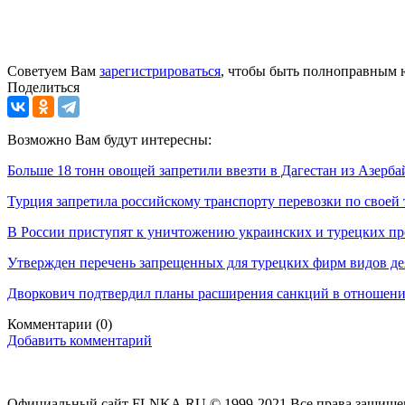
Советуем Вам
зарегистрироваться
, чтобы быть полноправным 
Поделиться
Возможно Вам будут интересны:
Больше 18 тонн овощей запретили ввезти в Дагестан из Азерб
Турция запретила российскому транспорту перевозки по своей
В России приступят к уничтожению украинских и турецких пр
Утвержден перечень запрещенных для турецких фирм видов де
Дворкович подтвердил планы расширения санкций в отношен
Комментарии
(0)
Добавить комментарий
Официальный сайт FLNKA.RU © 1999-2021 Все права защище