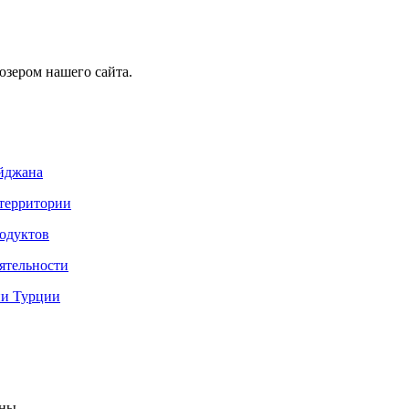
юзером нашего сайта.
айджана
 территории
одуктов
ятельности
ии Турции
ны.