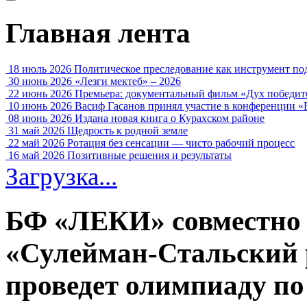
Главная лента
18 июль 2026
Политическое преследование как инструмент по
30 июнь 2026
«Лезги мектеб» – 2026
22 июнь 2026
Премьера: документальный фильм «Дух победит
10 июнь 2026
Васиф Гасанов принял участие в конференции «
08 июнь 2026
Издана новая книга о Курахском районе
31 май 2026
Щедрость к родной земле
22 май 2026
Ротация без сенсации — чисто рабочий процесс
16 май 2026
Позитивные решения и результаты
Загрузка...
БФ «ЛЕКИ» совместно 
«Сулейман-Стальский р
проведет олимпиаду по