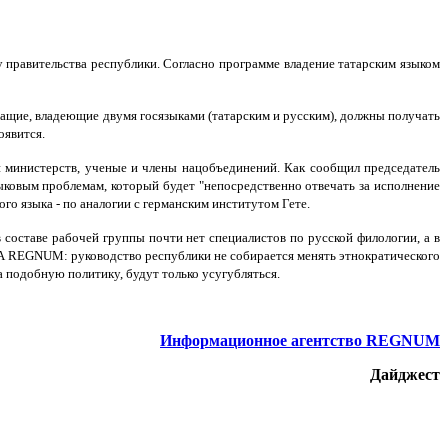
у правительства республики. Согласно программе владение татарским языком
жащие, владеющие двумя госязыками (татарским и русским), должны получать
оявится.
 министерств, ученые и члены нацобъединений. Как сообщил председатель
ыковым проблемам, который будет "непосредственно отвечать за исполнение
ого языка - по аналогии с германским институтом Гете.
составе рабочей группы почти нет специалистов по русской филологии, а в
ИА REGNUM: руководство республики не собирается менять этнократического
 подобную политику, будут только усугубляться.
Информационное агентство REGNUM
Дайджест