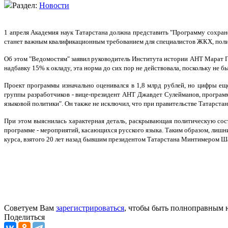
Раздел:
Новости
1 апреля Академия наук Татарстана должна представить "Программу сохране
станет важным квалификационным требованием для специалистов ЖКХ, полиц
Об этом "Ведомостям" заявил руководитель Института истории АНТ Марат Ги
надбавку 15% к окладу, эта норма до сих пор не действовала, поскольку не
Проект программы изначально оценивался в 1,8 млрд рублей, но цифры е
группы разработчиков - вице-президент АНТ Джавдет Сулейманов, программ
языковой политики". Он также не исключил, что при правительстве Татарстан
При этом выяснилась характерная деталь, раскрывающая политическую сост
программе - мероприятий, касающихся русского языка. Таким образом, лиш
курса, взятого 20 лет назад бывшим президентом Татарстана Минтимером Ша
Советуем Вам
зарегистрироваться
, чтобы быть полноправным 
Поделиться