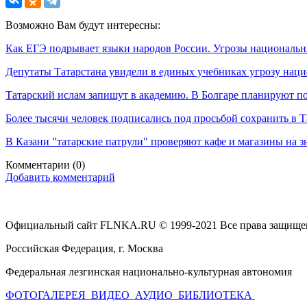
Возможно Вам будут интересны:
Как ЕГЭ подрывает языки народов России. Угрозы национальн
Депутаты Татарстана увидели в единых учебниках угрозу нац
Татарский ислам запишут в академию. В Болгаре планируют п
Более тысячи человек подписались под просьбой сохранить в Т
В Казани "татарские патрули" проверяют кафе и магазины на з
Комментарии
(0)
Добавить комментарий
Официальный сайт FLNKA.RU © 1999-2021 Все права защище
Российская Федерация, г. Москва
Федеральная лезгинская национально-культурная автономия
ФОТОГАЛЕРЕЯ
ВИДЕО
АУДИО
БИБЛИОТЕКА