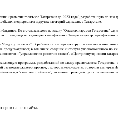
ния и развития госязыков Татарстана до 2023 года", разработанную по заказ
ейских, медперсонала и других категорий служащих в Татарстане.
батдинов. По его словам, хотя по закону "О языках народов Татарстана" слу
 было органа, подтверждающего квалификацию. Теперь же центр сертификации п
ще "будут уточняться". В рабочую и экспертную группы включены чиновники
а предусматривает, в том числе, создание института уполномоченного по яз
а появится и "управление по развитию языков", и Центр популяризации татарск
авляющую программы, разработанной по заказу правительства Татарстана: в 
ний раз подтверждается прогноз, о котором неоднократно говорили эксперты 
ймиевым, а "языковые проблемы", связанные с реакцией русского населения на
юзером нашего сайта.