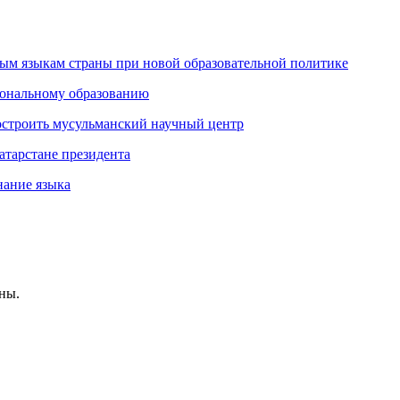
ым языкам страны при новой образовательной политике
иональному образованию
остроить мусульманский научный центр
атарстане президента
нание языка
ны.