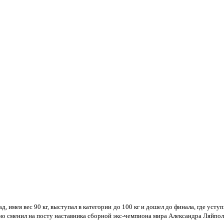
, имея вес 90 кг, выступал в категории до 100 кг и дошел до финала, где ус
но сменил на посту наставника сборной экс-чемпиона мира Александра Ляйпол