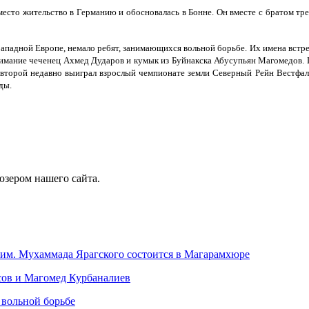
 место жительство в Германию и обосновалась в Бонне. Он вместе с братом т
Западной Европе, немало ребят, занимающихся вольной борьбе. Их имена встр
имание чеченец Ахмед Дударов и кумык из Буйнакска Абусупьян Магомедов. П
, а второй недавно выиграл взрослый чемпионате земли Северный Рейн Вестфа
ды.
юзером нашего сайта.
им. Мухаммада Ярагского состоится в Магарамхюре
сов и Магомед Курбаналиев
 вольной борьбе