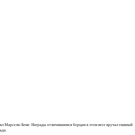
тупил Марселю Беме. Награды отличившимся борцам в этом весе вручал главный
ьда.