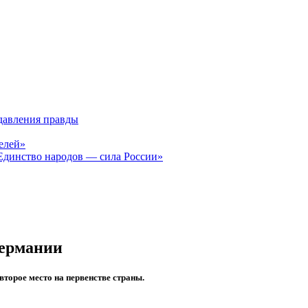
давления правды
елей»
Единство народов — сила России»
Германии
торое место на первенстве страны.