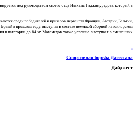
ренируется под руководством своего отца Ильхама Гаджимурадова, который в
ечаются среди победителей и призеров первенств Франции, Австрии, Бельгии,
ервый в прошлом году, выступая в составе немецкой сборной на юниорском
лия в категории до 84 кг. Магомедов также успешно выступает в смешанных
.
Спортивная борьба Дагестана
Дайджест