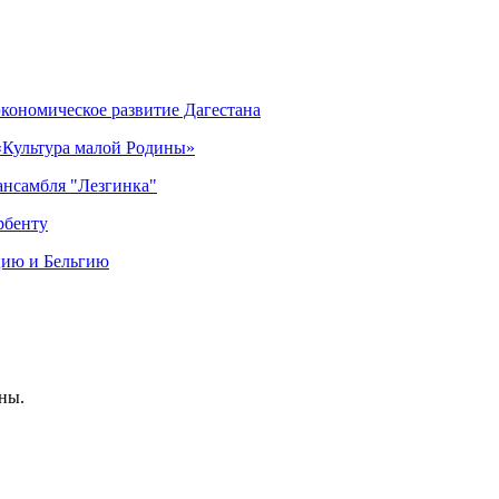
кономическое развитие Дагестана
«Культура малой Родины»
 ансамбля "Лезгинка"
рбенту
цию и Бельгию
ны.