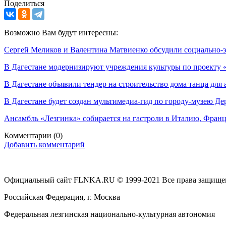
Поделиться
Возможно Вам будут интересны:
Сергей Меликов и Валентина Матвиенко обсудили социально-э
В Дагестане модернизируют учреждения культуры по проекту 
В Дагестане объявили тендер на строительство дома танца для
В Дагестане будет создан мультимедиа-гид по городу-музею Де
Ансамбль «Лезгинка» собирается на гастроли в Италию, Фран
Комментарии
(0)
Добавить комментарий
Официальный сайт FLNKA.RU © 1999-2021 Все права защище
Российская Федерация, г. Москва
Федеральная лезгинская национально-культурная автономия