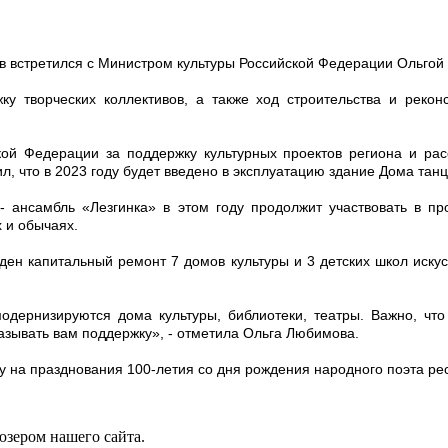
ов встретился с Министром культуры Российской Федерации Ольго
у творческих коллективов, а также ход строительства и рекон
ой Федерации за поддержку культурных проектов региона и рас
ил, что в 2023 году будет введено в эксплуатацию здание Дома тан
 - ансамбль «Лезгинка» в этом году продолжит участвовать в 
 и обычаях.
еден капитальный ремонт 7 домов культуры и 3 детских школ иску
модернизируются дома культуры, библиотеки, театры. Важно, ч
азывать вам поддержку», - отметила Ольга Любимова.
на празднования 100-летия со дня рождения народного поэта респ
юзером нашего сайта.