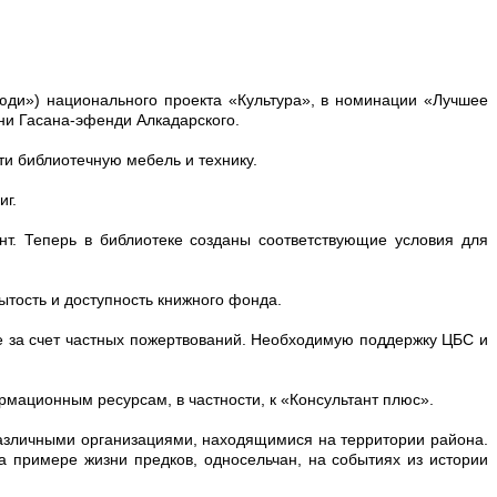
юди») национального проекта «Культура», в номинации «Лучшее
ни Гасана-эфенди Алкадарского.
ти библиотечную мебель и технику.
иг.
т. Теперь в библиотеке созданы соответствующие условия для
тость и доступность книжного фонда.
е за счет частных пожертвований. Необходимую поддержку ЦБС и
рмационным ресурсам, в частности, к «Консультант плюс».
различными организациями, находящимися на территории района.
а примере жизни предков, односельчан, на событиях из истории