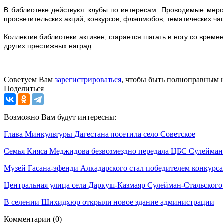
В библиотеке действуют клубы по интересам. Проводимые меро
просветительских акций, конкурсов, флэшмобов, тематических ча
Коллектив библиотеки активен, старается шагать в ногу со врем
других престижных наград.
Советуем Вам
зарегистрироваться
, чтобы быть полноправным 
Поделиться
Возможно Вам будут интересны:
Глава Минкультуры Дагестана посетила село Советское
Семья Кияса Меджидова безвозмездно передала ЦБС Сулейман-
Музей Гасана-эфенди Алкадарского стал победителем конкурс
Центральная улица села Даркуш-Казмаяр Сулейман-Стальского
В селении Шихидхюр открыли новое здание администрации
Комментарии
(0)