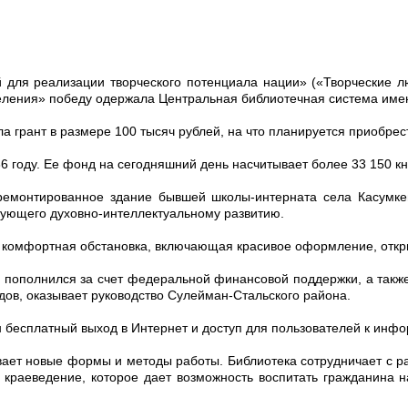
 для реализации творческого потенциала нации» («Творческие л
селения» победу одержала Центральная библиотечная система име
 грант в размере 100 тысяч рублей, на что планируется приобрес
6 году. Ее фонд на сегодняшний день насчитывает более 33 150 кн
ремонтированное здание бывшей школы-интерната села Касумкен
вующего духовно-интеллектуальному развитию.
 комфортная обстановка, включающая красивое оформление, откры
 пополнился за счет федеральной финансовой поддержки, а такж
дов, оказывает руководство Сулейман-Стальского района.
н бесплатный выход в Интернет и доступ для пользователей к инфо
вает новые формы и методы работы. Библиотека сотрудничает с 
 краеведение, которое дает возможность воспитать гражданина н