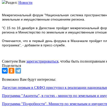
Раздел:
Новости
Межрегиональный форум "Национальная система пространственн
земельным и имущественным отношениям региона.
"С 15 по 16 декабря в Дагестане пройдет межрегиональный фо
региона и Министерство по земельным и имущественным отношени
Отмечается, что в первый день форума в Махачкале пройдет пле
программа", - добавили в пресс-службе.
Советуем Вам
зарегистрироваться
, чтобы быть полноправным 
Поделиться
Возможно Вам будут интересны:
Дагестан первым в СКФО приступил к реализации националь
Программа "Акценты", в гостях - министр по земельным и иму
Программа "Подробности". Министр по земельным и имущест