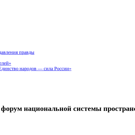
давления правды
елей»
Единство народов — сила России»
 форум национальной системы простра