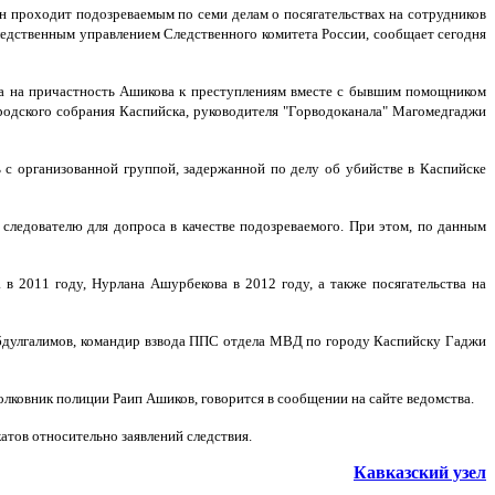
н проходит подозреваемым по семи делам о посягательствах на сотрудников
ледственным управлением Следственного комитета России, сообщает сегодня
рка на причастность Ашикова к преступлениям вместе с бывшим помощником
ородского собрания Каспийска, руководителя "Горводоканала" Магомедгаджи
ь с организованной группой, задержанной по делу об убийстве в Каспийске
следователю для допроса в качестве подозреваемого. При этом, по данным
в 2011 году, Нурлана Ашурбекова в 2012 году, а также посягательства на
Абдулгалимов, командир взвода ППС отдела МВД по городу Каспийску Гаджи
олковник полиции Раип Ашиков, говорится в сообщении на сайте ведомства.
тов относительно заявлений следствия.
Кавказский узел