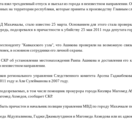
 взял трехдневный отпуск и выехал из города в неизвестном направлении. О
нных на территории республики, которые приняты к производству Главным с
Д Махачкалы, стало известно 25 марта. Основанием для этого стала прове
едь, подозревался в причастности к убийству 25 мая 2011 года депутата г
респонденту "Кавказского узла", что Ашикова проверяли на возможную связ
ловек, в основном сотрудники его личной охраны.
 СКР об установлении местонахождения Раипа Ашикова и доставления его к 
в неизвестном направлении.
ков регионального управления Следственного комитета Арсена Гаджибекова 
11 году и Али Сулейманова в 2007 году.
д подозреваемых, в том числе помощник прокурора города Кизляра Магомед 
агомед Ахмедов, сообщает СКР.
т быть причастен и начальник полиции управления МВД по городу Махачкале п
меда Абдулгалимова, Гаджи Джамалутдинов и Магомеда Ахмедова или их адвока