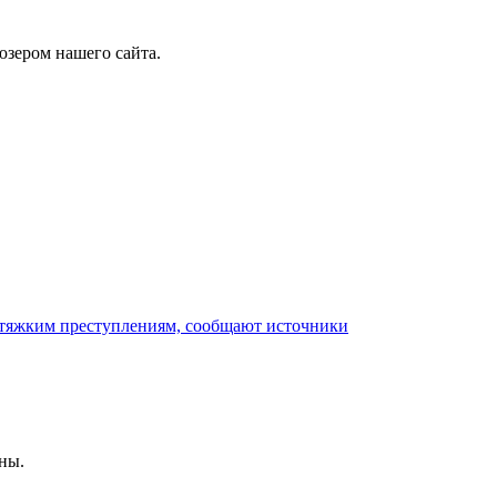
юзером нашего сайта.
 тяжким преступлениям, сообщают источники
ны.