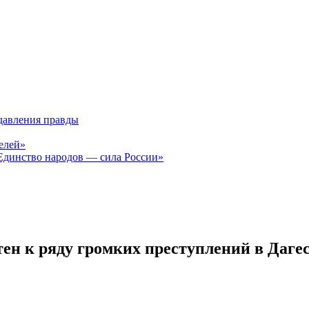
давления правды
елей»
Единство народов — сила России»
н к ряду громких преступлений в Даге