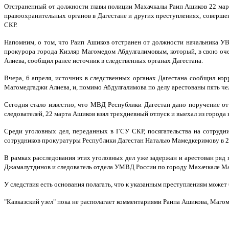
Отстраненный от должности главы полиции Махачкалы Раип Ашиков 22 марта
правоохранительных органов в Дагестане и других преступлениях, соверше
СКР.
Напомним, о том, что Раип Ашиков отстранен от должности начальника УВ
прокурора города Кизляр Магомедом Абдулгалимовым, который, в свою очер
Алиева, сообщил ранее источник в следственных органах Дагестана.
Вчера, 6 апреля, источник в следственных органах Дагестана сообщил кор
Магомедгаджи Алиева, и, помимо Абдулгалимова по делу арестованы пять че
Сегодня стало известно, что МВД Республики Дагестан дано поручение от
следователей, 22 марта Ашиков взял трехдневный отпуск и выехал из города 
Среди уголовных дел, переданных в ГСУ СКР, посягательства на сотрудни
сотрудников прокуратуры Республики Дагестан Наталью Мамедкеримову в 20
В рамках расследования этих уголовных дел уже задержан и арестован ря
Джамалутдинов и следователь отдела УМВД России по городу Махачкале М
У следствия есть основания полагать, что к указанным преступлениям може
"Кавказский узел" пока не располагает комментариями Раипа Ашикова, Маго