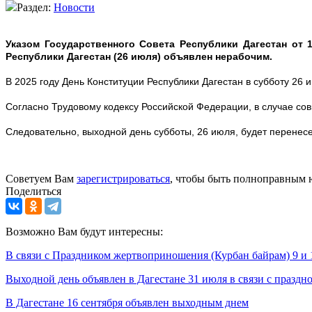
Раздел:
Новости
Указом Государственного Совета Республики Дагестан от
Республики Дагестан (26 июля) объявлен нерабочим.
В 2025 году День Конституции Республики Дагестан в субботу 26 
Согласно Трудовому кодексу Российской Федерации, в случае со
Следовательно, выходной день субботы, 26 июля, будет перенесе
Советуем Вам
зарегистрироваться
, чтобы быть полноправным 
Поделиться
Возможно Вам будут интересны:
В связи с Праздником жертвоприношения (Курбан байрам) 9 и 
Выходной день объявлен в Дагестане 31 июля в связи с празд
В Дагестане 16 сентября объявлен выходным днем