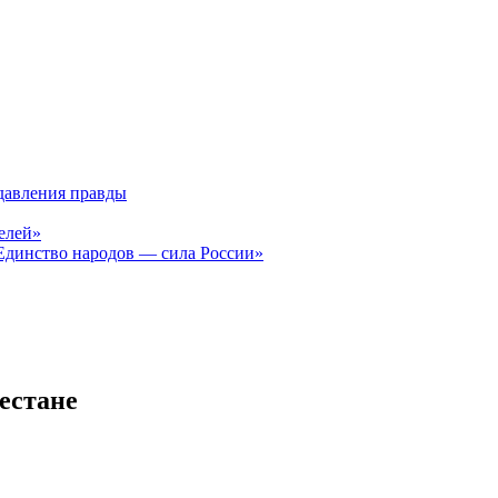
давления правды
елей»
Единство народов — сила России»
естане