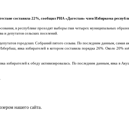
агестане составила 22%, сообщил РИА «Дагестан» член Избиркома республ
сования, в республике проходят выборы глав четырех муниципальных образован
а и депутатов сельских поселений.
епутатов городских Собраний пятого созыва. По последним данным, самая ак
бербаш, явка избирателей в котором составила порядка 26%. Около 20% изб
 явка избирателей к обеду активизировалась. По последним данным, явка в Ак
.
юзером нашего сайта.