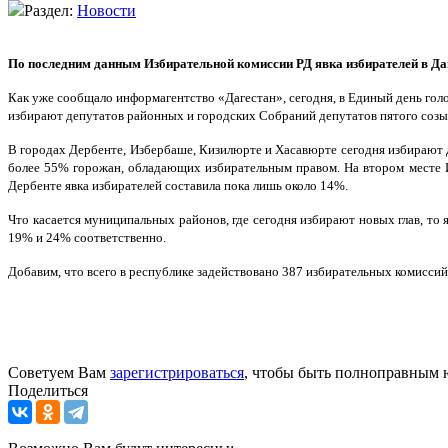
Раздел:
Новости
По последним данным Избирательной комиссии РД явка избирателей в Д
Как уже сообщало информагентство «Дагестан», сегодня, в Единый день голо
избирают депутатов районных и городских Собраний депутатов пятого созыв
В городах Дербенте, Избербаше, Кизилюрте и Хасавюрте сегодня избирают д
более 55% горожан, обладающих избирательным правом. На втором месте Из
Дербенте явка избирателей составила пока лишь около 14%.
Что касается муниципальных районов, где сегодня избирают новых глав, то
19% и 24% соответственно.
Добавим, что всего в республике задействовано 387 избирательных комиссий
Советуем Вам
зарегистрироваться
, чтобы быть полноправным 
Поделиться