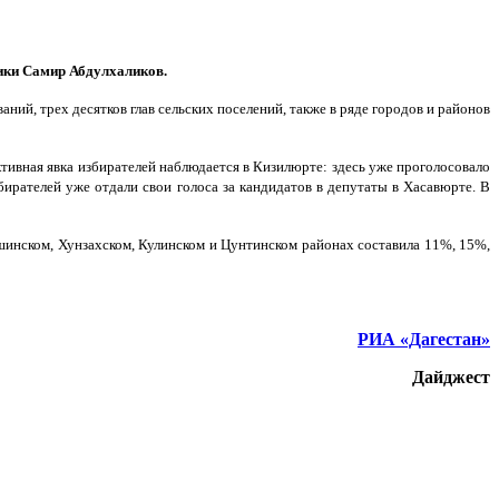
ики Самир Абдулхаликов.
ий, трех десятков глав сельских поселений, также в ряде городов и районов
тивная явка избирателей наблюдается в Кизилюрте: здесь уже проголосовало
ирателей уже отдали свои голоса за кандидатов в депутаты в Хасавюрте. В
ушинском, Хунзахском, Кулинском и Цунтинском районах составила 11%, 15%,
РИА «Дагестан»
Дайджест