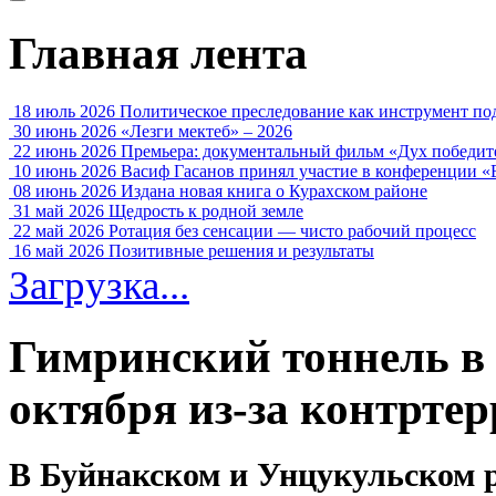
Главная лента
18 июль 2026
Политическое преследование как инструмент по
30 июнь 2026
«Лезги мектеб» – 2026
22 июнь 2026
Премьера: документальный фильм «Дух победит
10 июнь 2026
Васиф Гасанов принял участие в конференции «
08 июнь 2026
Издана новая книга о Курахском районе
31 май 2026
Щедрость к родной земле
22 май 2026
Ротация без сенсации — чисто рабочий процесс
16 май 2026
Позитивные решения и результаты
Загрузка...
Гимринский тоннель в 
октября из-за контрте
В Буйнакском и Унцукульском 