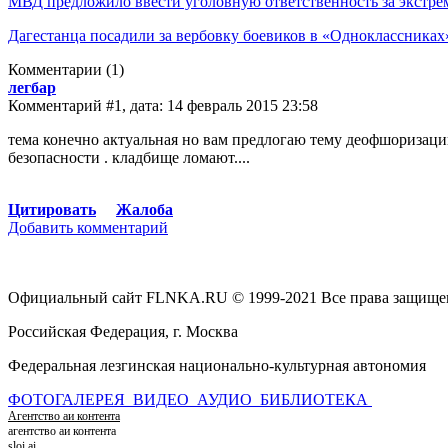
МВД предложило ввести уголовную ответственность за экстре
Дагестанца посадили за вербовку боевиков в «Одноклассниках
Комментарии
(1)
легбар
Комментарий #1, дата: 14 февраль 2015 23:58
тема конечно актуальная но вам предлогаю тему деофшоризации.
безопасности . кладбище ломают....
Цитировать
Жалоба
Добавить комментарий
Официальный сайт FLNKA.RU © 1999-2021 Все права защище
Российская Федерация, г. Москва
Федеральная лезгинская национально-культурная автономия
ФОТОГАЛЕРЕЯ
ВИДЕО
АУДИО
БИБЛИОТЕКА
Агентство аи контента
агентство аи контента
sloi.ai