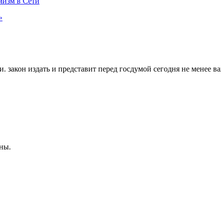
мизм в Сети
»
 закон издать и представит перед госдумой сегодня не менее ва
ны.