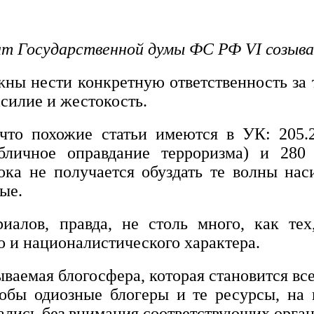
т Государственной думы ФС РФ VI созыва
ы нести конкретную ответственность за т
силие и жестокость.
, что похожие статьи имеются в УК: 205
убличное оправдание терроризма) и 28
пока не получается обуздать те волны на
ые.
иалов, правда, не столь много, как тех
 и националистического характера.
зываемая блогосфера, которая становится 
обы одиозные блогеры и те ресурсы, на
тались без внимания соответствующих орга