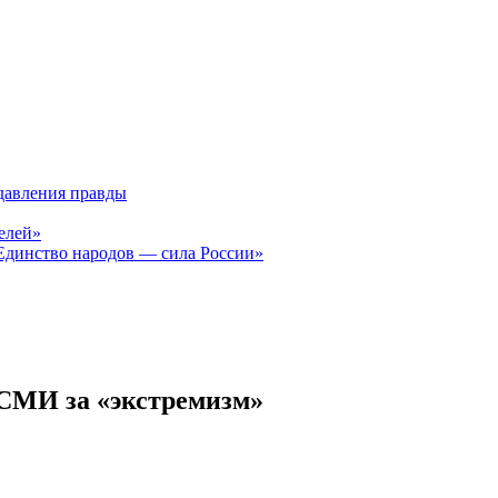
давления правды
елей»
Единство народов — сила России»
 СМИ за «экстремизм»