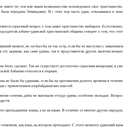
 не имеет по тем или иным возможностям исповедовать свое христианство.
 была передана Эчмиадзину. И с этих пор часть удин, отказавшись в лоно
овится серьезный вопрос о том, какое христианство выбирать. Естественно,
едседателя албано-удинской христианской общины говорит о том, что этот
яшний момент, но он был бы не так остр, если бы не выступил с заявлением
эту церковь, как сами удины, так и представители других малочисленных
ние было сделано. Так же существует достаточно серьезная концепция, я уже
казской Албании относится к тюркам.
дины не были бы удинами, если бы на протяжении долгого времени в течение
Нидж с привлечением азербайджанских властей.
звития селения, дабы не выезжали оттуда удины, особенно молодые. Вопрос
арств.
то преподавание языка, а не на языке. В отличие от многих других народов,
то отменили, как язык, на котором преподают. С этого момента удинский язык