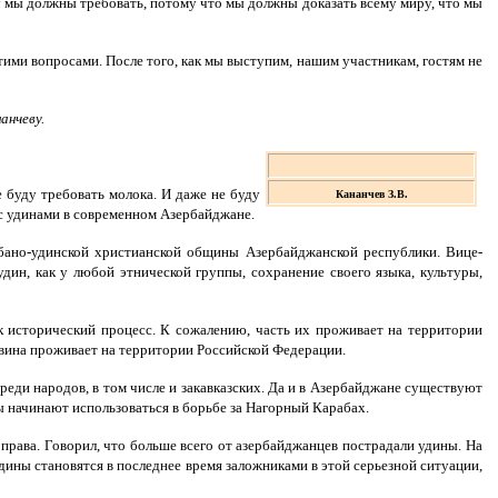
му мы должны требовать, потому что мы должны доказать всему миру, что мы
ими вопросами. После того, как мы выступим, нашим участникам, гостям не
анчеву.
е буду требовать молока. И даже не буду
Кананчев З.В.
 с удинами в современном Азербайджане.
лбано-удинской христианской общины Азербайджанской республики. Вице-
дин, как у любой этнической группы, сохранение своего языка, культуры,
к исторический процесс. К сожалению, часть их проживает на территории
ловина проживает на территории Российской Федерации.
реди народов, в том числе и закавказских. Да и в Азербайджане существуют
ы начинают использоваться в борьбе за Нагорный Карабах.
 права. Говорил, что больше всего от азербайджанцев пострадали удины. На
удины становятся в последнее время заложниками в этой серьезной ситуации,