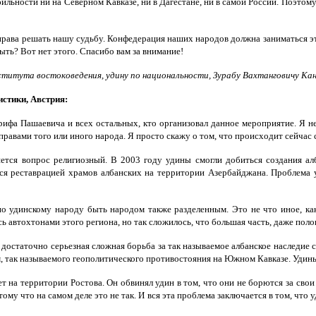
абильности ни на Северном Кавказе, ни в Дагестане, ни в самой России. Поэто
 права решать нашу судьбу. Конфедерация наших народов должна заниматься эт
ыть? Вот нет этого. Спасибо вам за внимание!
титута востоковедения, удину по национальности, Зурабу Вахтанговичу Кан
истики, Австрия:
Арифа Пашаевича и всех остальных, кто организовал данное мероприятие. Я н
правами того или иного народа. Я просто скажу о том, что происходит сейчас
яется вопрос религиозный. В 2003 году удины смогли добиться создания а
ся реставрацией храмов албанских на территории Азербайджана. Проблема у
но удинскому народу быть народом также разделенным. Это не что иное, ка
ь автохтонами этого региона, но так сложилось, что большая часть, даже по
 достаточно серьезная сложная борьба за так называемое албанское наследие с
м, так называемого геополитического противостояния на Южном Кавказе. Удин
т на территории Ростова. Он обвинял удин в том, что они не борются за свои
му что на самом деле это не так. И вся эта проблема заключается в том, что 