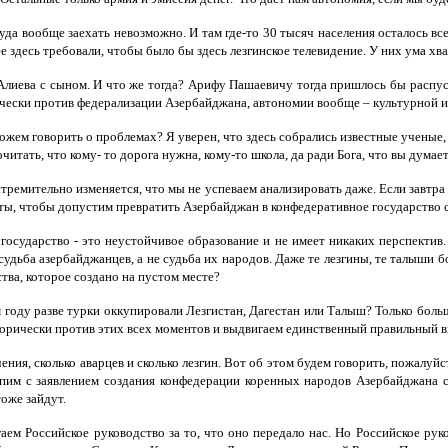
куда вообще заехать невозможно. И там где-то 30 тысяч населения осталось в
е здесь требовали, чтобы было бы здесь лезгинское телевидение. У них ума хв
Алиева с сыном. И что же тогда? Арифу Пашаевичу тогда пришлось бы распуск
ически против федерализации Азербайджана, автономии вообще – культурной и
можем говорить о проблемах? Я уверен, что здесь собрались известные ученые
читать, что кому- то дорога нужна, кому-то школа, да ради Бога, что вы думает
ремительно изменяется, что мы не успеваем анализировать даже. Если завтра 
екты, чтобы допустим превратить Азербайджан в конфедеративное государство 
государство - это неустойчивое образование и не имеет никаких перспектив.
дьба азербайджанцев, а не судьба их народов. Даже те лезгины, те талыши б
ства, которое создано на пустом месте?
м году разве турки оккупировали Лезгистан, Дагестан или Талыш? Только бол
горически против этих всех моментов и выдвигаем единственный правильный в
ения, сколько аварцев и сколько лезгин. Вот об этом будем говорить, пожалуйс
тупим с заявлением создания конфедерации коренных народов Азербайджана 
оже зайдут.
м Российское руководство за то, что оно передало нас. Но Российское руков