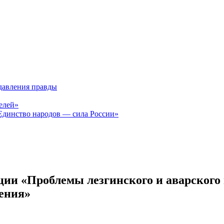
давления правды
елей»
Единство народов — сила России»
и «Проблемы лезгинского и аварского н
ения»