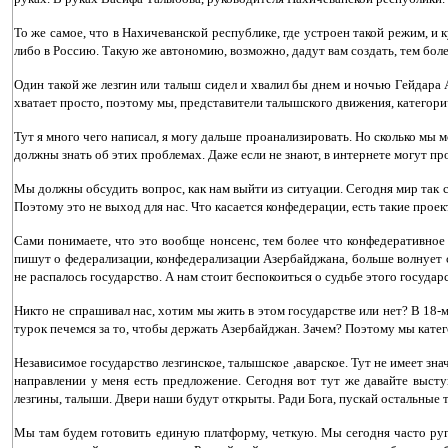
То же самое, что в Нахичеванской республике, где устроен такой режим, и 
либо в Россию. Такую же автономию, возможно, дадут вам создать, тем боле
Один такой же лезгин или талыш сидел и хвалил бы днем и ночью Гейдара 
хватает просто, поэтому мы, представители талышского движения, категор
Тут я много чего написал, я могу дальше проанализировать. Но сколько мы 
должны знать об этих проблемах. Даже если не знают, в интернете могут про
Мы должны обсудить вопрос, как нам выйти из ситуации. Сегодня мир так ст
Поэтому это не выход для нас. Что касается конфедерации, есть такие про
Сами понимаете, что это вообще нонсенс, тем более что конфедеративное 
пишут о федерализации, конфедерализации Азербайджана, больше волнует су
не распалось государство. А нам стоит беспокоиться о судьбе этого государ
Никто не спрашивал нас, хотим мы жить в этом государстве или нет? В 18-
турок печемся за то, чтобы держать Азербайджан. Зачем? Поэтому мы кате
Независимое государство лезгинское, талышское ,аварское. Тут не имеет знач
направлении у меня есть предложение. Сегодня вот тут же давайте выс
лезгины, талыши. Двери наши будут открыты. Ради Бога, пускай остальные т
Мы там будем готовить единую платформу, четкую. Мы сегодня часто ругае