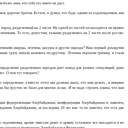
более зная, что тебе его никто не даст.
ои дорогие братья. Кстати, я думал, что буду одним из содокладчиков, как
народ, разделенный на 2 части. На одной из частей он находится на правах
деленными. То есть, допустим, талыши разделились на 2 части после русско-
еленными аварцы, лезгины, цахуры и другие народы? Наш первый докладчик
 ваши сразу начали называть по-другому. Лезгины перешли границу и стали
 определение разделенных народов дает повод для разных спекуляций, даже
ло». О чем тут говорить?
о определение, а вместо этого мы должны знать, что нам делать , и никакие
ак бы грустно не было для многих из вас. И не надо строить планы, что вам
щая федерализация Азербайджана, конфедерация Азербайджана и, наконец,
данин Азербайджана, за последние 20 лет как- то не заметил, что есть две
о подчинения, кроме эмиссии денег и армии, остальное все находится в их
удем стараться превращать Азербайджан в Федерацию.