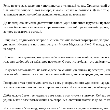
Речь идет о возрождении христианства в удинской среде. Христианский э
Становится вопрос о том выборе, к какой церкви обратиться. Дело в том
армянско-григорианской церкви, исповедовала православии.
До последнего момента достаточно много удин относится к русской правосл
так как большинство является прихожанами русской православной церкви,
вопрос достаточно острый.
Например, поднимался вопрос о константинопольском патриархате, вопрос и
директор Института истории, депутат Милли Меджлиса Якуб Махмудов, за
народов.
По некоторым данным, это должны быть частично и ингилойцы, аварцы и мног
говорил, за борьбу за албанское наследие. О том, что албаны - это действи
Не дается возможность на самом деле во многих учебниках проследить, что
разных обстоятельств не сохранили ни свой язык, ни свои традиции, ни рел
Говорили о тех проблемах, которые есть у современного удинского народа
здесь основной - это вопрос сохранения языка. И здесь, конечно, необходи
Дабы можно было преподавать этот язык, в том числе и в школах. Сейчас ве
удины были более благосклонны со стороны Советской власти. И до 56-го г
И вот только в 56-м году, когда вышли в 10-м классе с удинским языком, мы