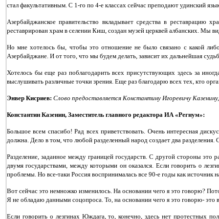
стал факультативным. С 1-го по 4-е классах сейчас преподают удинский язы
Азербайджанское правительство вкладывает средства в реставрацию х
реставрирован храм в селении Киш, создан музей церквей албанских. Мы в
Но мне хотелось бы, чтобы это отношение не было связано с какой либо
Азербайджане. И от того, что мы будем делать, зависит их дальнейшая суд
Хотелось бы еще раз поблагодарить всех присутствующих здесь за иногд
выслушивать различные точки зрения. Еще раз благодарю всех тех, кто орг
Энвер Кисриев:
Слово предоставляется Константину Игоревичу Казенину,
Константин Казенин, Заместитель главного редактора ИА «Регнум»:
Большое всем спасибо! Рад всех приветствовать. Очень интересная дискус
должна. Дело в том, что любой разделенный народ создает два разделения. 
Разделение, заданное между границей государств. С другой стороны это 
двумя государствами, между которыми он оказался. Если говорить о лезги
проблемы. Но все-таки Россия воспринималась все 90-е годы как источник н
Вот сейчас это немножко изменилось. На основании чего я это говорю? Пот
Я не обладаю данными соцопроса. То, на основании чего я это говорю- это 
Если говорить о лезгинах Юждага, то, конечно, здесь нет протестных по