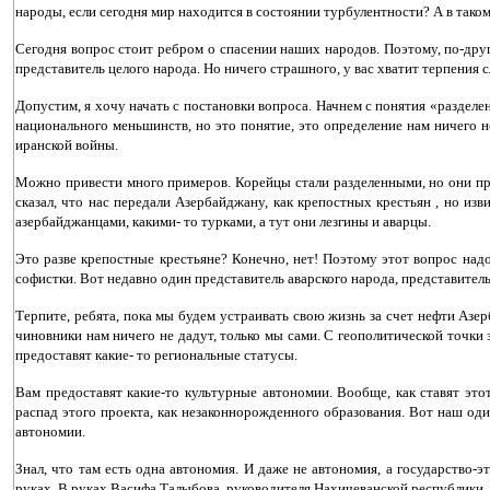
народы, если сегодня мир находится в состоянии турбулентности? А в таком 
Сегодня вопрос стоит ребром о спасении наших народов. Поэтому, по-друго
представитель целого народа. Но ничего страшного, у вас хватит терпения
Допустим, я хочу начать с постановки вопроса. Начнем с понятия «разделе
национального меньшинств, но это понятие, это определение нам ничего не 
иранской войны.
Можно привести много примеров. Корейцы стали разделенными, но они при
сказал, что нас передали Азербайджану, как крепостных крестьян , но из
азербайджанцами, какими- то турками, а тут они лезгины и аварцы.
Это разве крепостные крестьяне? Конечно, нет! Поэтому этот вопрос надо
софистки. Вот недавно один представитель аварского народа, представитель 
Терпите, ребята, пока мы будем устраивать свою жизнь за счет нефти Азерб
чиновники нам ничего не дадут, только мы сами. С геополитической точки з
предоставят какие- то региональные статусы.
Вам предоставят какие-то культурные автономии. Вообще, как ставят эт
распад этого проекта, как незаконнорожденного образования. Вот наш один
автономии.
Знал, что там есть одна автономия. И даже не автономия, а государство-
руках. В руках Васифа Талыбова, руководителя Нахичеванской республики. 