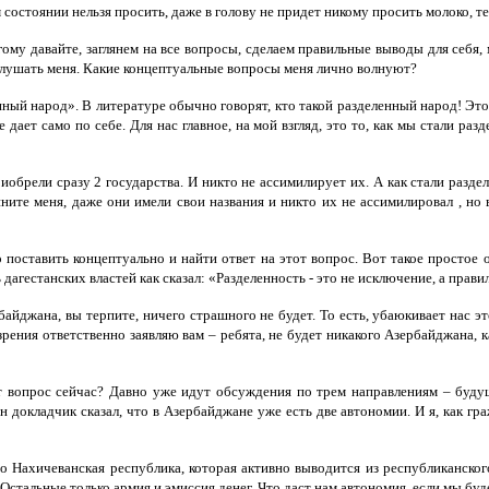
состоянии нельзя просить, даже в голову не придет никому просить молоко, тем 
му давайте, заглянем на все вопросы, сделаем правильные выводы для себя, м
 слушать меня. Какие концептуальные вопросы меня лично волнуют?
нный народ». В литературе обычно говорят, кто такой разделенный народ! Это 
дает само по себе. Для нас главное, на мой взгляд, это то, как мы стали раз
обрели сразу 2 государства. И никто не ассимилирует их. А как стали разд
вините меня, даже они имели свои названия и никто их не ассимилировал , но
 поставить концептуально и найти ответ на этот вопрос. Вот такое простое
дагестанских властей как сказал: «Разделенность - это не исключение, а прави
айджана, вы терпите, ничего страшного не будет. То есть, убаюкивает нас эт
рения ответственно заявляю вам – ребята, не будет никакого Азербайджана, к
от вопрос сейчас? Давно уже идут обсуждения по трем направлениям – буду
 докладчик сказал, что в Азербайджане уже есть две автономии. И я, как граж
это Нахичеванская республика, которая активно выводится из республиканског
Остальные только армия и эмиссия денег. Что даст нам автономия, если мы б