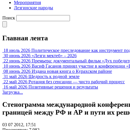
Мероприятия
Лезгинские народы
Поиск
Главная лента
18 июль 2026
Политическое преследование как инструмент по
30 июнь 2026
«Лезги мектеб» – 2026
22 июнь 2026
Премьера: документальный фильм «Дух победит
10 июнь 2026
Васиф Гасанов принял участие в конференции «
08 июнь 2026
Издана новая книга о Курахском районе
31 май 2026
Щедрость к родной земле
22 май 2026
Ротация без сенсации — чисто рабочий процесс
16 май 2026
Позитивные решения и результаты
Загрузка...
Стенограмма международной конференци
границей между РФ и АР и пути их реш
03 07 2012, 17:51
Просмотров: 7 982