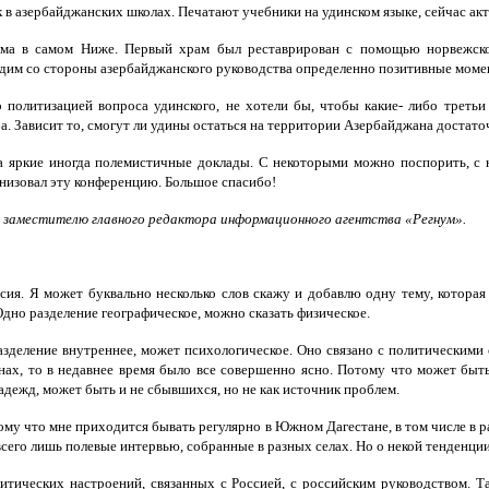
к в азербайджанских школах. Печатают учебники на удинском языке, сейчас ак
рама в самом Ниже. Первый храм был реставрирован с помощью норвежско
идим со стороны азербайджанского руководства определенно позитивные моме
 политизацией вопроса удинского, не хотели бы, чтобы какие- либо третьи
ьба. Зависит то, смогут ли удины остаться на территории Азербайджана доста
а яркие иногда полемистичные доклады. С некоторыми можно поспорить, с не
анизовал эту конференцию. Большое спасибо!
 заместителю главного редактора информационного агентства «Регнум».
сия. Я может буквально несколько слов скажу и добавлю одну тему, которая 
Одно разделение географическое, можно сказать физическое.
разделение внутреннее, может психологическое. Оно связано с политическим
нах, то в недавнее время было все совершенно ясно. Потому что может быть
адежд, может быть и не сбывшихся, но не как источник проблем.
ому что мне приходится бывать регулярно в Южном Дагестане, в том числе в ра
всего лишь полевые интервью, собранные в разных селах. Но о некой тенденци
литических настроений, связанных с Россией, с российским руководством. Та