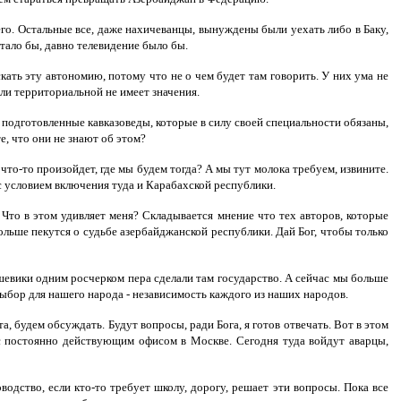
сего. Остальные все, даже нахичеванцы, вынуждены были уехать либо в Баку,
атало бы, давно телевидение было бы.
ать эту автономию, потому что не о чем будет там говорить. У них ума не
ли территориальной не имеет значения.
, подготовленные кавказоведы, которые в силу своей специальности обязаны,
е, что они не знают об этом?
что-то произойдет, где мы будем тогда? А мы тут молока требуем, извините.
с условием включения туда и Карабахской республики.
 Что в этом удивляет меня? Складывается мнение что тех авторов, которые
ольше пекутся о судьбе азербайджанской республики. Дай Бог, чтобы только
ьшевики одним росчерком пера сделали там государство. А сейчас мы больше
ыбор для нашего народа - независимость каждого из наших народов.
та, будем обсуждать. Будут вопросы, ради Бога, я готов отвечать. Вот в этом
с постоянно действующим офисом в Москве. Сегодня туда войдут аварцы,
одство, если кто-то требует школу, дорогу, решает эти вопросы. Пока все