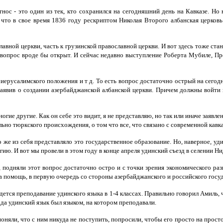
тнос - это один из тек, кто сохранился на сегодняшний день на Кавказе. Но
, что в свое время 1836 году рескриптом Николая Второго албанская церковь
авной церкви, часть к грузинской православной церкви. И вот здесь тоже стан
 вопрос вроде бы открыт. И сейчас недавно выступление Роберта Мубиле, Пр
ерусалимского положения и т д. То есть вопрос достаточно острый на сегодн
явив о создании азербайджанской албанской церкви. Причем должны войти в 
ие другие. Как он себе это видит, я не представляю, но так или иначе заявле
тельно тюркского происхождения, о том что все, что связано с современной кав
 же из себя представляло это государственное образование. Но, наверное, у
игию. И вот мы провели в этом году в конце апреля удинский съезд в селении 
, подняли этот вопрос достаточно остро и с точки зрения экономического ра
ма помощь, в первую очередь со стороны азербайджанского и российского госуд
дется преподавание удинского языка в 1-4 классах. Правильно говорил Амиль, ч
ода удинский язык был языком, на котором преподавали.
 поняли, что с ним никуда не поступить, попросили, чтобы его просто на прос