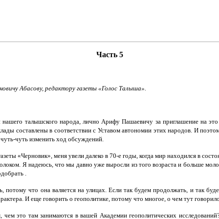
Часть 5
овичу Абасову, редактору газеты «Голос Талыша».
 нашего талышского народа, лично Арифу Пашаевичу за приглашение на это 
лады составлены в соответствии с Уставом автономии этих народов. И поэтом
и чуть-чуть изменить ход обсуждений.
азеты «Черновик», меня увели далеко в 70-е годы, когда мир находился в сост
олоком. Я надеюсь, что мы давно уже выросли из того возраста и больше молока
одобрать .
ть, потому что она валяется на улицах. Если так будем продолжать, и так б
рактера. И еще говорить о геополитике, потому что многое, о чем тут говорило
, чем это там занимаются в вашей Академии геополитических исследований