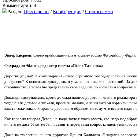
Комментарии: 4
Раздел:
Пресс-релиз
/
Конференция
/
Стенограмма
Энвер Кисриев:
Слово предоставляется нашему гостю Фахраддину Фарман
Фахраддин Абасов, редактор газеты «Голос Талыша»:
Дорогие друзья! Я хочу выразить свою огромную благодарность от имени
дискуссии? К основным докладчикам у меня нет никаких претензий. Их док
старшинства, я хотел бы представить свое видение по всем этим вопросам 
Доклады выступавших, кроме доклада нашего дорого и главного редактора г
тогда были детьми и плакали, просили молока, и наши матери кормили нас м
власть тоже никаких прав не даст таким образом, потому что все это надо п
Как говорил генерал Дегол, не надо захватывать власть, его надо подобра
ничего не даст. Я хотел бы поставить перед вами вопрос концептуального ха
Даже выступление нашего дорогого Деньги Халидова. Я задался вопросом