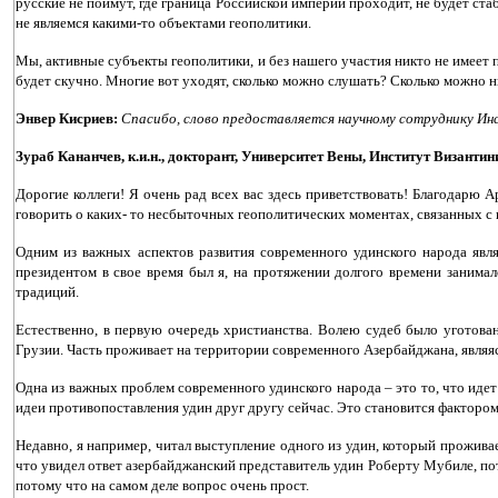
русские не поймут, где граница Российской империи проходит, не будет ст
не являемся какими-то объектами геополитики.
Мы, активные субъекты геополитики, и без нашего участия никто не имеет
будет скучно. Многие вот уходят, сколько можно слушать? Сколько можно н
Энвер Кисриев:
Спасибо, слово предоставляется научному сотруднику Инс
Зураб Кананчев, к.и.н., докторант, Университет Вены, Институт Византин
Дорогие коллеги! Я очень рад всех вас здесь приветствовать! Благодарю 
говорить о каких- то несбыточных геополитических моментах, связанных с 
Одним из важных аспектов развития современного удинского народа явл
президентом в свое время был я, на протяжении долгого времени занимал
традиций.
Естественно, в первую очередь христианства. Волею судеб было уготова
Грузии. Часть проживает на территории современного Азербайджана, являяс
Одна из важных проблем современного удинского народа – это то, что идет
идеи противопоставления удин друг другу сейчас. Это становится факторо
Недавно, я например, читал выступление одного из удин, который проживае
что увидел ответ азербайджанский представитель удин Роберту Мубиле, пото
потому что на самом деле вопрос очень прост.