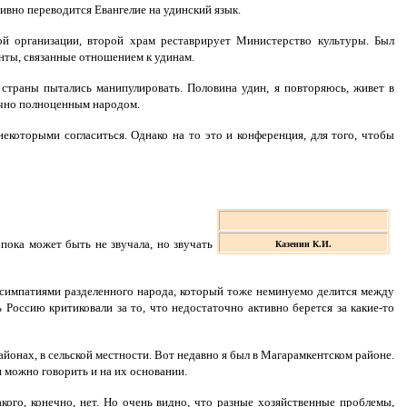
тивно переводится Евангелие на удинский язык.
й организации, второй храм реставрирует Министерство культуры. Был
нты, связанные отношением к удинам.
 страны пытались манипулировать. Половина удин, я повторяюсь, живет в
точно полноценным народом.
которыми согласиться. Однако на то это и конференция, для того, чтобы
пока может быть не звучала, но звучать
Казенин К.И.
и симпатиями разделенного народа, который тоже неминуемо делится между
 Россию критиковали за то, что недостаточно активно берется за какие-то
йонах, в сельской местности. Вот недавно я был в Магарамкентском районе.
и можно говорить и на их основании.
кого, конечно, нет. Но очень видно, что разные хозяйственные проблемы,