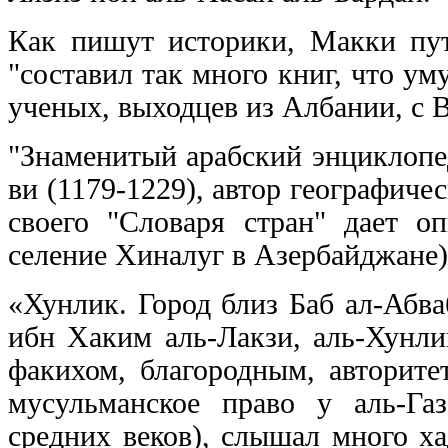
Как пишут историки, Макки пут
"составил так много книг, что 
ученых, выходцев из Албании, с 
"Знаменитый арабский энциклопе
ви (1179-1229), автор географичес
своего "Словаря стран" дает о
селение Хиналуг в Азербайджане)
«Хунлик. Город близ Баб ал-Абв
ибн Хаким аль-Лакзи, аль-Хунл
факихом, благородным, авторит
мусульманское право у аль-Га
средних веков), слышал много ха