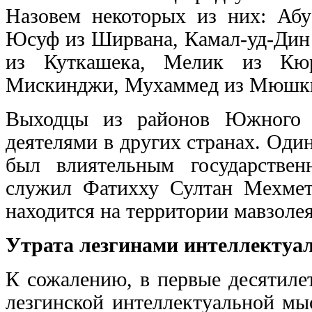
Назовем некоторых из них: Абу
Юсуф из Ширвана, Камал-уд-Дин
из Куткашека, Мелик из К
Мискинджи, Мухаммед из Мюшкюр
Выходцы из районов Южного Д
деятелями в других странах. Од
был влиятельным государстве
служил Фатихху Султан Мехмет
находится на территории мавзоле
Утрата лезгинами интеллектуал
К сожалению, в первые десятиле
лезгинской интеллектуальной мы