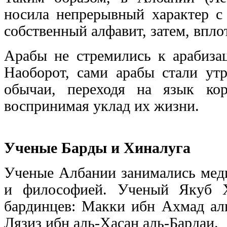
носила непрерывный характер с 
собственный алфавит, затем, впло
Арабы не стремились к арабиза
Наоборот, сами арабы стали ут
обычаи, переходя на язык ко
воспринимая уклад их жизни.
Ученые Барды и Хиналуга
Ученые Албании занимались меди
и философией. Ученый Якуб Х
бардинцев: Макки ибн Ахмад аль
Лязиз ибн аль-Хасан аль-Бардаи.