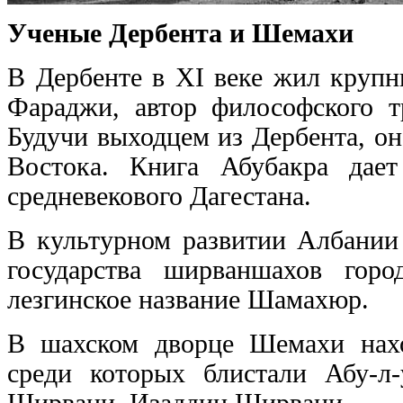
Ученые Дербента и Шемахи
В Дербенте в XI веке жил круп
Фараджи, автор философского тр
Будучи выходцем из Дербента, о
Востока. Книга Абубакра дает
средневекового Дагестана.
В культурном развитии Албании 
государства ширваншахов гор
лезгинское название Шамахюр.
В шахском дворце Шемахи нахо
среди которых блистали Абу-л
Ширвани, Изаддин Ширвани.