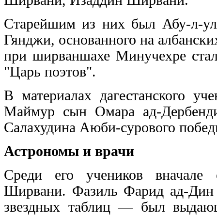
Старейшим из них был Абу-л-ул
Гянджи, основанного на албанских
при ширваншахе Минучехре стал
"Царь поэтов".
В материалах дагестанского уч
Маймур сын Омара ад-Дербенди
Салахудина Аюби-сурового побед
Астрономы и врачи
Среди его учеников вначале 
Ширвани. Фазиль Фарид ад-Дин
звездных таблиц — был выдающ