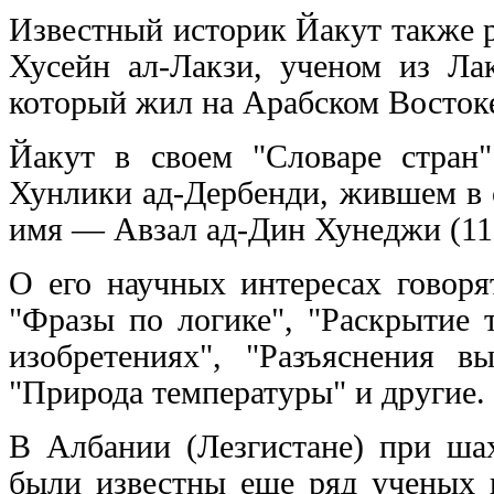
Известный историк Йакут также 
Хусейн ал-Лакзи, ученом из Лак
который жил на Арабском Восток
Йакут в своем "Словаре стран
Хунлики ад-Дербенди, жившем в с
имя — Авзал ад-Дин Хунеджи (119
О его научных интересах говоря
"Фразы по логике", "Раскрытие 
изобретениях", "Разъяснения 
"Природа температуры" и другие.
В Албании (Лезгистане) при ша
были известны еще ряд ученых в