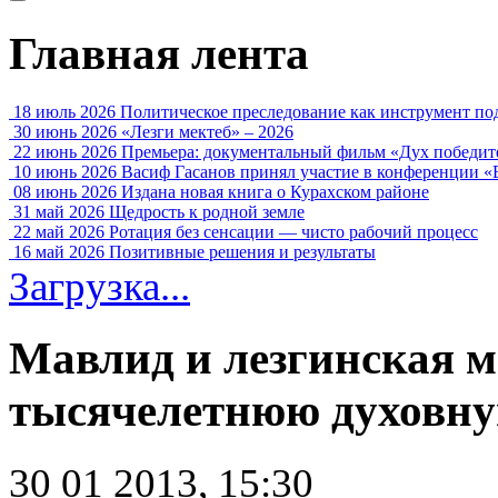
Главная лента
18 июль 2026
Политическое преследование как инструмент по
30 июнь 2026
«Лезги мектеб» – 2026
22 июнь 2026
Премьера: документальный фильм «Дух победит
10 июнь 2026
Васиф Гасанов принял участие в конференции «
08 июнь 2026
Издана новая книга о Курахском районе
31 май 2026
Щедрость к родной земле
22 май 2026
Ротация без сенсации — чисто рабочий процесс
16 май 2026
Позитивные решения и результаты
Загрузка...
Мавлид и лезгинская м
тысячелетнюю духовн
30 01 2013, 15:30