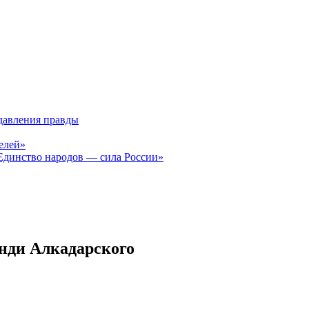
давления правды
елей»
Единство народов — сила России»
енди Алкадарского