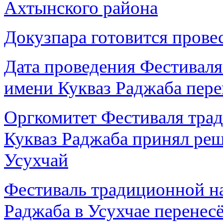
Ахтынского района
Докузпара готовится прове
Дата проведения Фестивал
имени Кукваз Раджаба перен
Оргкомитет Фестиваля тра
Кукваз Раджаба принял реш
Усухчай
Фестиваль традиционной н
Раджаба в Усухчае перенесё