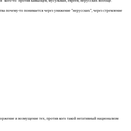
в" кого-то: против кавказцев, мусульман, евреев, нерусских вообще.
тва почему-то понимается через унижение "нерусских", через стремление
торжение и возмущение тех, против кого такой негативный национализм