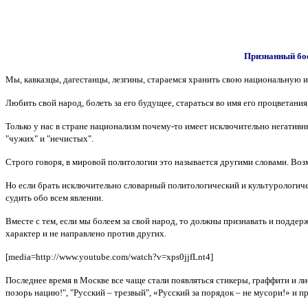
Признанный бое
Мы, кавказцы, дагестанцы, лезгины, стараемся хранить свою национальную и
Любить свой народ, болеть за его будущее, стараться во имя его процветания
Только у нас в стране национализм почему-то имеет исключительно негативны
"чужих" и "нечистых".
Строго говоря, в мировой политологии это называется другими словами. Воз
Но если брать исключительно словарный политологический и культурологическ
судить обо всем явлении.
Вместе с тем, если мы болеем за свой народ, то должны признавать и поддер
характер и не направлено против других.
[media=http://www.youtube.com/watch?v=xps0jjfLnt4]
Последнее время в Москве все чаще стали появляться стикеры, граффити и л
позорь нацию!", "Русский – трезвый", «Русский за порядок – не мусори!» и п