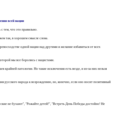
ения всей нации
с тем, что это правильно.
жем так, в хорошем смысле слова.
превосходстве одной нации над другими и желание избавиться от всех
которой мы все боролись с нацистами.
 крайней патологии. Но такие исключения есть везде, и из-за них нельзя
ния русского народа к возрождению, но, конечно, если оно носит позитивный
сские не бухают", "Рожайте детей!", "Встреть День Победы достойно! Не