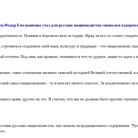
ц Федор Емельяненко стал для русских националистов символом оздоровл
дентичность. Помним и бережем свою историю. Вряд ли кто-то станет спорить 
, стремиться сохранить свой язык, культуру и традиции – это национализм, ска
й оттенок. Под ним, как правило, понимается что-то дурное, какие-то идеи о 
можно, такое отношение вызвано тяжелой историей Великой отечественной, в 
ий смысл национализма – то в нем нет ничего плохого. За исключением случаев
живать право других на это. Я считаю, что мы не должны быть против стремле
истовки русских националистов, так скажем, нетрадиционного содержания. "Ру
роч.