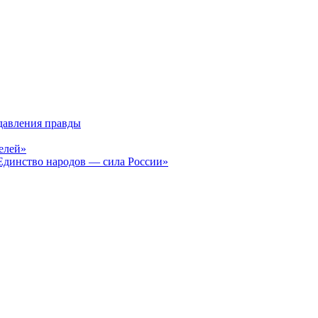
давления правды
елей»
Единство народов — сила России»