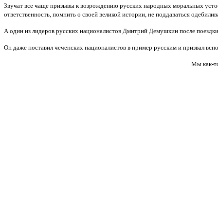
Звучат все чаще призывы к возрождению русских народных моральных усто
ответственность, помнить о своей великой истории, не поддаваться одебили
А один из лидеров русских националистов Дмитрий Демушкин после поездки в
Он даже поставил чеченских националистов в пример русским и призвал всп
Мы как-то