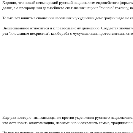
Хорошо, что новый неимперский русский национализм европейского формата 
далях, а о прекращении дальнейшего скатывания нации в "синюю" трясину, не
Только вот винить в спаивании населения и ухудшении демографии надо не евр
Вышесказанное относиться и к православному движению. Создается впечатле
рта "иносланым нехристям", как борьба с мусульманами, протестантами, като
Еще раз повторю: мы, кавказцы, не против укрепления русского национально
что остановить алкоголизацию, наркоманию и сохранить семью, традиционны
Но нам не понятно, почему радикалы-провокаторы, выступающие с позиций в