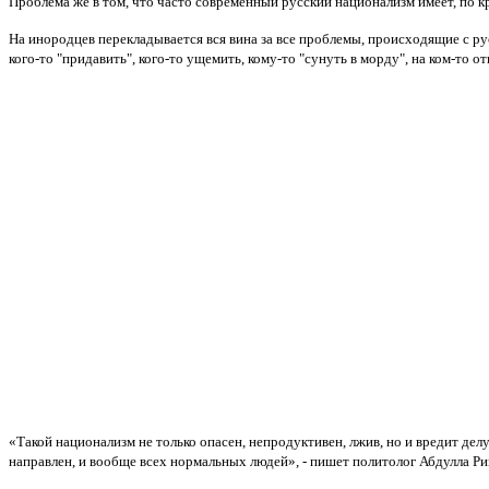
Проблема же в том, что часто современный русский национализм имеет, по край
На инородцев перекладывается вся вина за все проблемы, происходящие с ру
кого-то "придавить", кого-то ущемить, кому-то "сунуть в морду", на ком-то 
«Такой национализм не только опасен, непродуктивен, лжив, но и вредит де
направлен, и вообще всех нормальных людей», - пишет политолог Абдулла Р