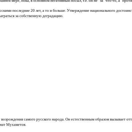
ней мере, пока, в основном негативный посыл, т.е. он не "за" что-то, а "проти
сскими последние 20 лет, а то и больше. Утверждение национального достоинс
отыграться за собственную деградацию.
лу возрождения самого русского народа. Он естественным образом вызывает от
инат Мухаметов.