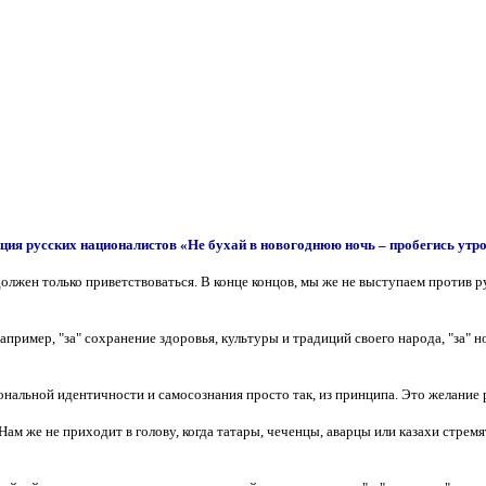
ция русских националистов «Не бухай в новогоднюю ночь – пробегись утр
лжен только приветствоваться. В конце концов, мы же не выступаем против р
например, "за" сохранение здоровья, культуры и традиций своего народа, "за"
нальной идентичности и самосознания просто так, из принципа. Это желание 
ам же не приходит в голову, когда татары, чеченцы, аварцы или казахи стремя