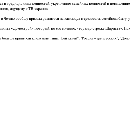
ев и традиционных ценностей, укреплению семейных ценностей и повышению 
ванию, идущему с ТВ-экранов.
 Чечню вообще призвал равняться на кавказцев в трезвости, семейном быту, 
омнить «Домострой», который, по его мнению, «гораздо строже Шариата». Пох
 больше привыкли к лозунгам типа: "Бей хачей", "Россия – для русских", "Доло