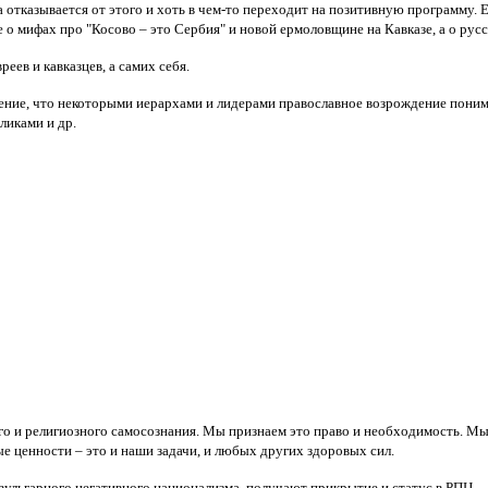
отказывается от этого и хоть в чем-то переходит на позитивную программу. 
 о мифах про "Косово – это Сербия" и новой ермоловщине на Кавказе, а о русс
еев и кавказцев, а самих себя.
ние, что некоторыми иерархами и лидерами православное возрождение понима
ликами и др.
го и религиозного самосознания. Мы признаем это право и необходимость. Мы 
е ценности – это и наши задачи, и любых других здоровых сил.
ульгарного негативного национализма, получают прикрытие и статус в РПЦ.