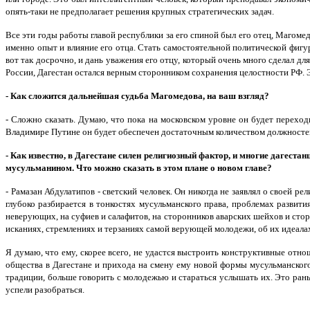
опять-таки не предполагает решения крупных стратегических задач.
Все эти годы работы главой республики за его спиной был его отец, Магом
именно опыт и влияние его отца. Стать самостоятельной политической фигур
вот так досрочно, и дань уважения его отцу, который очень много сделал дл
России, Дагестан остался верным сторонником сохранения целостности РФ. Э
- Как сложится дальнейшая судьба Магомедова, на ваш взгляд?
- Сложно сказать. Думаю, что пока на московском уровне он будет переход
Владимире Путине он будет обеспечен достаточным количеством должносте
- Как известно, в Дагестане силен религиозный фактор, и многие дагеста
мусульманином. Что можно сказать в этом плане о новом главе?
- Рамазан Абдулатипов - светский человек. Он никогда не заявлял о своей ре
глубоко разбирается в тонкостях мусульманского права, проблемах развит
неверующих, на суфиев и салафитов, на сторонников аварских шейхов и стор
исканиях, стремлениях и терзаниях самой верующей молодежи, об их идеала
Я думаю, что ему, скорее всего, не удастся выстроить конструктивные отн
общества в Дагестане и прихода на смену ему новой формы мусульманского 
традиции, больше говорить с молодежью и стараться услышать их. Это рань
успели разобраться.