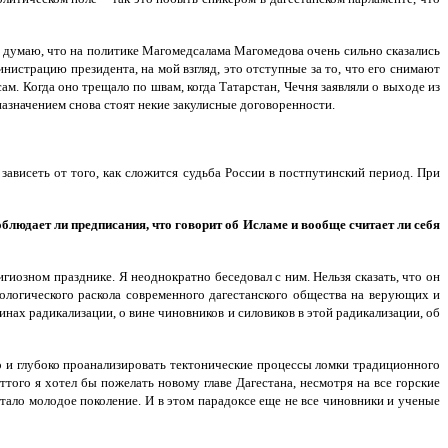
я думаю, что на политике Магомедсалама Магомедова очень сильно сказались
нистрацию президента, на мой взгляд, это отступные за то, что его снимают
ам. Когда оно трещало по швам, когда Татарстан, Чечня заявляли о выходе из
назначением снова стоят некие закулисные договоренности.
зависеть от того, как сложится судьба России в постпутинский период. При
облюдает ли предписания, что говорит об Исламе и вообще считает ли себя
лигиозном празднике. Я неоднократно беседовал с ним. Нельзя сказать, что он
еологического раскола современного дагестанского общества на верующих и
нах радикализации, о вине чиновников и силовиков в этой радикализации, об
во и глубоко проанализировать тектонические процессы ломки традиционного
того я хотел бы пожелать новому главе Дагестана, несмотря на все горские
тало молодое поколение. И в этом парадоксе еще не все чиновники и ученые