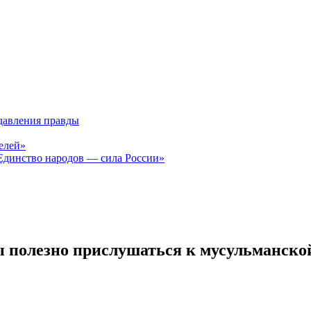
давления правды
елей»
Единство народов — сила России»
ы полезно прислушаться к мусульманско