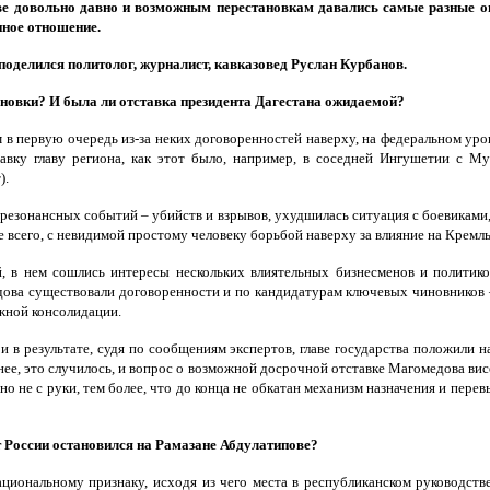
е довольно давно и возможным перестановкам давались самые разные оц
нное отношение.
оделился политолог, журналист, кавказовед Руслан Курбанов.
тановки? И была ли отставка президента Дагестана ожидаемой?
м в первую очередь из-за неких договоренностей наверху, на федеральном уро
тавку главу региона, как этот было, например, в соседней Ингушетии с М
).
 резонансных событий – убийств и взрывов, ухудшилась ситуация с боевиками,
всего, с невидимой простому человеку борьбой наверху за влияние на Кремль
 в нем сошлись интересы нескольких влиятельных бизнесменов и политико
дова существовали договоренности и по кандидатурам ключевых чиновников – 
лжной консолидации.
 и в результате, судя по сообщениям экспертов, главе государства положили 
ее, это случилось, и вопрос о возможной досрочной отставке Магомедова висе
о не с руки, тем более, что до конца не обкатан механизм назначения и перев
 России остановился на Рамазане Абдулатипове?
национальному признаку, исходя из чего места в республиканском руководст