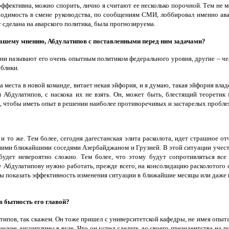
эффективна, можно спорить, лично я считают ее несколько порочной. Тем не м
ходимость в смене руководства, по сообщениям СМИ, лоббировал именно ава
 сделана на аварского политика, была прогнозируема.
 вашему мнению, Абдулатипов с поставленными перед ним задачами?
дни называют его очень опытным политиком федерального уровня, другие – ч
блики.
на места в новой команде, витает некая эйфория, и я думаю, такая эйфория в
я Абдулатипов, с наскока их не взять. Он, может быть, блестящий теорети
, чтобы иметь опыт в решении наиболее противоречивых и застарелых пробле
о и то же. Тем более, сегодня дагестанская элита расколота, идет страшное о
ашими ближайшими соседями Азербайджаном и Грузией. В этой ситуации учест
будет невероятно сложно. Тем более, что этому будут сопротивляться все
 Абдулатипову нужно работать, прежде всего, на консолидацию расколотого 
бы показать эффективность изменения ситуации в ближайшие месяцы или даже в
 бытность его главой?
типов, так скажем. Он тоже пришел с университетской кафедры, не имея опыт
ские дисциплины в вузе. Что он успел сделать до своего президентства на п