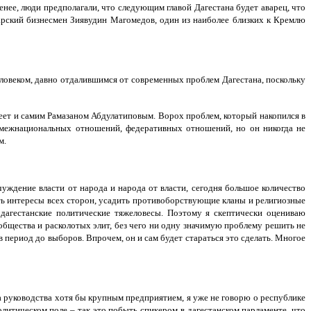
енее, люди предполагали, что следующим главой Дагестана будет аварец, что
рский бизнесмен Зиявудин Магомедов, один из наиболее близких к Кремлю
еловеком, давно отдалившимся от современных проблем Дагестана, поскольку
ладеет и самим Рамазаном Абдулатиповым. Ворох проблем, который накопился в
к межнациональных отношений, федеративных отношений, но он никогда не
м.
тчуждение власти от народа и народа от власти, сегодня большое количество
ь интересы всех сторон, усадить противоборствующие кланы и религиозные
 дагестанские политические тяжеловесы. Поэтому я скептически оцениваю
общества и расколотых элит, без чего ни одну значимую проблему решить не
 период до выборов. Впрочем, он и сам будет стараться это сделать. Многое
а руководства хотя бы крупным предприятием, я уже не говорю о республике
олитическом поле – так это побыть спикером в дагестанском парламенте, что