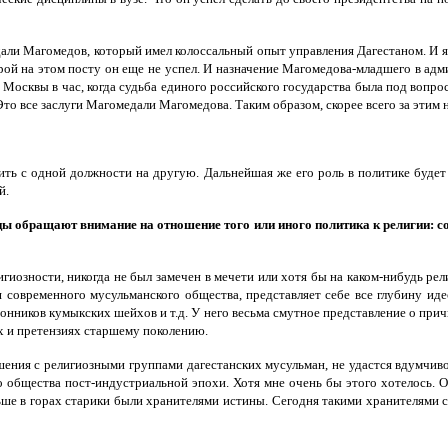
едали Магомедов, который имел колоссальный опыт управления Дагестаном. И 
ой на этом посту он еще не успел. И назначение Магомедова-младшего в адми
я Москвы в час, когда судьба единого российского государства была под вопрос
то все заслуги Магомедали Магомедова. Таким образом, скорее всего за этим 
ить с одной должности на другую. Дальнейшая же его роль в политике будет 
й.
нцы обращают внимание на отношение того или иного политика к религии: с
лигиозности, никогда не был замечен в мечети или хотя бы на каком-нибудь ре
ия современного мусульманского общества, представляет себе все глубину ид
онников кумыкских шейхов и т.д. У него весьма смутное представление о причи
х и претензиях старшему поколению.
ошения с религиозными группами дагестанских мусульман, не удастся вдумчи
общества пост-индустриальной эпохи. Хотя мне очень бы этого хотелось. От
ше в горах старики были хранителями истины. Сегодня такими хранителями с