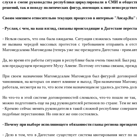
слухи о смене руководства республики циркулировали в СМИ и обществ
решений, так и поводу политических фигур, имеющих к ним непосредстве
Своим мнением относительно текущих процессов в интервью "Ансар.Ru" п
- Руслан, с чем, на ваш взгляд, связаны происходящие в Дагестане перес
- Нельзя сказать, что она была ожидаема. Ситуация сложилась таким образо
не вызвана чередой массовых протестов с требованием отправить в отс
Магомедсалама Магомедова (теперь уже экс-президента Дагестана - прим.авт
Да, во время его работы ситуация в республике была очень тяжелой. Был ряд
или предыдущем президенте Муху Алиеве. Поэтому отставка связана, прежде 
При своем назначении Магомедсалам Магомедов был фигурой договорной,
чиновников, на которых он имеет влияние и выход. При назначении Магоме
работала, несмотря на то, что всем этим назначенцам не удалось достичь до
Но что-то в этой системе договоренностей сломалось, что-то пошло не так,
можно подготовить еще на ряд руководителей регионов по стране. Тем не мен
- Кремлю сейчас менять руководителя в такой сложной республике совершенн
подобные перестановки. Но они все же они состоялись.
- Почему при выборе исполняющего обязанности главы региона президент
- Дело в том, что в Дагестане существует система квотирования мест по 