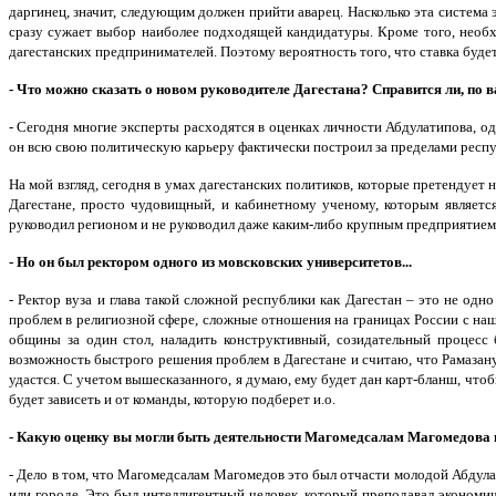
даргинец, значит, следующим должен прийти аварец. Насколько эта система 
сразу сужает выбор наиболее подходящей кандидатуры. Кроме того, необ
дагестанских предпринимателей. Поэтому вероятность того, что ставка будет
- Что можно сказать о новом руководителе Дагестана? Справится ли, по
- Сегодня многие эксперты расходятся в оценках личности Абдулатипова, о
он всю свою политическую карьеру фактически построил за пределами респу
На мой взгляд, сегодня в умах дагестанских политиков, которые претендует 
Дагестане, просто чудовищный, и кабинетному ученому, которым являетс
руководил регионом и не руководил даже каким-либо крупным предприятием
- Но он был ректором одного из мовсковских университетов...
- Ректор вуза и глава такой сложной республики как Дагестан – это не одн
проблем в религиозной сфере, сложные отношения на границах России с н
общины за один стол, наладить конструктивный, созидательный процесс 
возможность быстрого решения проблем в Дагестане и считаю, что Рамазану
удастся. С учетом вышесказанного, я думаю, ему будет дан карт-бланш, что
будет зависеть и от команды, которую подберет и.о.
- Какую оценку вы могли быть деятельности Магомедсалам Магомедова в
- Дело в том, что Магомедсалам Магомедов это был отчасти молодой Абдула
или городе. Это был интеллигентный человек, который преподавал экономиче