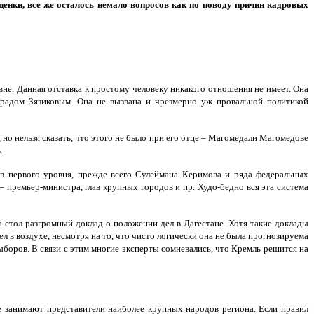
енки, все же осталось немало вопросов как по поводу причин кадровых
вне. Данная отставка к простому человеку никакого отношения не имеет. Она
урадом Зязиковым. Она не вызвана и чрезмерно уж провальной политикой
 но нельзя сказать, что этого не было при его отце – Магомедали Магомедове
.
в первого уровня, прежде всего Сулеймана Керимова и ряда федеральных
премьер-министра, глав крупных городов и пр. Худо-бедно вся эта система
на стол разгромный доклад о положении дел в Дагестане. Хотя такие доклады
л в воздухе, несмотря на то, что чисто логически она не была прогнозируема
ыборов. В связи с этим многие эксперты сомневались, что Кремль решится на
ве занимают представители наиболее крупных народов региона. Если правил