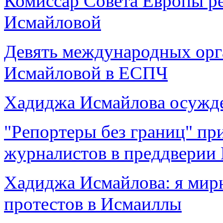
Комиссар Совета Европы р
Исмайловой
Девять международных орг
Исмайловой в ЕСПЧ
Хадиджа Исмайлова осужден
"Репортеры без границ" пр
журналистов в преддверии
Хадиджа Исмайлова: я мирн
протестов в Исмаиллы