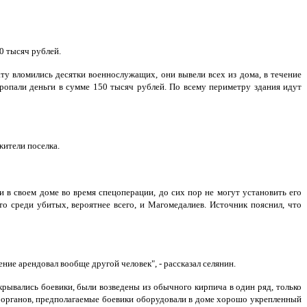
0 тысяч рублей.
нату вломились десятки военнослужащих, они вывели всех из дома, в течение
пропали деньги в сумме 150 тысяч рублей. По всему периметру здания идут
ители поселка.
в своем доме во время спецоперации, до сих пор не могут установить его
то среди убитых, вероятнее всего, и Магомедалиев. Источник пояснил, что
щение арендовал вообще другой человек", - рассказал селянин.
рывались боевики, были возведены из обычного кирпича в один ряд, только
х органов, предполагаемые боевики оборудовали в доме хорошо укрепленный