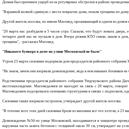
Домам был причинен ущерб из-за регулярных обстрелов в районе проведени
"Взрывной волной сдвинуло с места покрытие дома, пошли трещины по дому,
Другой житель поселка, по имени Магомед, проживающий в одном из домов н
"20 марта нас разбудили в 5 часов утра. Сказали, что будут ломать дверь,
четырех дней нас не пускали в дом. Вчера режим КТО сняли, зашли в дом,
трещины", - рассказал Магомед.
"Никакого бункера в доме на улице Московской не было"
Утром 23 марта силовики подорвали дом председателя районного собрания 
"Не знаем, зачем они взорвали домовладение, ведь в нем никаких боевиков не
Родственники председателя районного собрания Унцукульского района Даг
местонахождение. Магомедалиев не выходит на связь с 20 марта, говорит 
Магомедалиев подозревался силовыми структурами в связях с подпольем, одн
Силовики также взорвали гастроном, утверждает другой житель поселка.
"В течение всех этих дней силовики брали из магазина все что хотели, а 23 м
Домовладение №50 по улице Московской, находившееся в эпицентре проведе
наружная часть залита бетоном с толщиной около 30 см, утверждает на ус