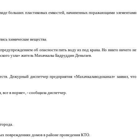
 в виде больших пластиковых емкостей, начиненных поражающими элементами
лись химические вещества.
 предупреждением об опасности пить воду из под крана. Но никто ничего не
зского узла» житель Махачкалы Бадруддин Деньгаев.
еств. Дежурный диспетчер предприятия «Махачкалаводоканал» заявил, что
, все в норме», - сообщила диспетчер.
города.
ных повреждениях домов в районе проведения КТО.