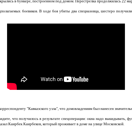
рылись в бункере, построенном под домом. Перестрелка продолжилась 22 мар
дполагаемых боевиков. В ходе боя убиты два спецназовца, шестеро получил
рреспонденту "Кавказского узла", что домовладениям был нанесен значитель
 видите, что получилось в результате спецоперации: окна надо выкидывать, 
сказал Каирбек Каирбеков, который проживает в доме на улице Московской.