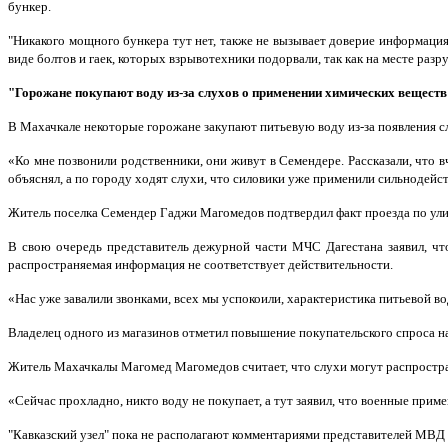
бункер.
"Никакого мощного бункера тут нет, также не вызывает доверие информаци
виде болтов и гаек, которых взрывотехники подорвали, так как на месте разру
"Горожане покупают воду из-за слухов о применении химических веществ
В Махачкале некоторые горожане закупают питьевую воду из-за появления с
«Ко мне позвонили родственники, они живут в Семендере. Рассказали, что 
объяснял, а по городу ходят слухи, что силовики уже применили сильнодей
Житель поселка Семендер Гаджи Магомедов подтвердил факт проезда по ули
В свою очередь представитель дежурной части МЧС Дагестана заявил, чт
распространяемая информация не соответствует действительности.
«Нас уже завалили звонками, всех мы успокоили, характеристика питьевой во
Владелец одного из магазинов отметил повышение покупательского спроса н
Житель Махачкалы Магомед Магомедов считает, что слухи могут распростран
«Сейчас прохладно, никто воду не покупает, а тут заявил, что военные прим
"Кавказский узел" пока не располагают комментариями представителей МВД