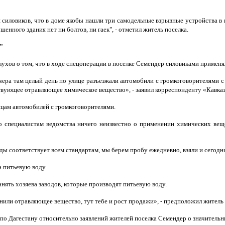
я силовиков, что в доме якобы нашли три самодельные взрывные устройства
шенного здания нет ни болтов, ни гаек", - отметил житель поселка.
"
лухов о том, что в ходе спецоперации в поселке Семендер силовиками применя
вчера там целый день по улице разъезжали автомобили с громкоговорителями с
ствующее отравляющее химическое вещество», - заявил корреспонденту «Кавка
цам автомобилей с громкоговорителями.
о специалистам ведомства ничего неизвестно о применении химических вещ
ды соответствует всем стандартам, мы берем пробу ежедневно, взяли и сегодня
а питьевую воду.
ять хозяева заводов, которые производят питьевую воду.
енили отравляющее вещество, тут тебе и рост продажи», - предположил житель 
 по Дагестану относительно заявлений жителей поселка Семендер о значитель