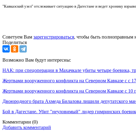
"Кавказский узел" отслеживает ситуацию в Дагестане и ведет хронику взрыв
Советуем Вам
зарегистрироваться
, чтобы быть полноправным 
Поделиться
Возможно Вам будут интересны:
НАК: при спецоперации в Махачкале убиты четыре боевика, т
Жертвами вооруженного конфликта на Северном Кавказе с с 17 
Жертвами вооруженного конфликта на Северном Кавказе с 10 п
Двоюродного брата Ахмеда Билалова лишили депутатского ман
Бой в Дагестане. Убит "неуловимый" лидер гимринских боеви
Комментарии
(0)
Добавить комментарий