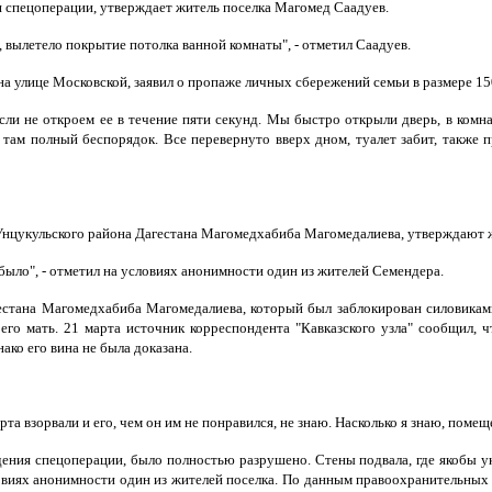
я спецоперации, утверждает житель поселка Магомед Саадуев.
 вылетело покрытие потолка ванной комнаты", - отметил Саадуев.
а улице Московской, заявил о пропаже личных сбережений семьи в размере 15
 если не откроем ее в течение пяти секунд. Мы быстро открыли дверь, в ком
 там полный беспорядок. Все перевернуто вверх дном, туалет забит, также 
Унцукульского района Дагестана Магомедхабиба Магомедалиева, утверждают ж
 было", - отметил на условиях анонимности один из жителей Семендера.
естана Магомедхабиба Магомедалиева, который был заблокирован силовиками 
его мать. 21 марта источник корреспондента "Кавказского узла" сообщил, ч
ако его вина не была доказана.
арта взорвали и его, чем он им не понравился, не знаю. Насколько я знаю, поме
ния спецоперации, было полностью разрушено. Стены подвала, где якобы ук
ловиях анонимности один из жителей поселка. По данным правоохранительны