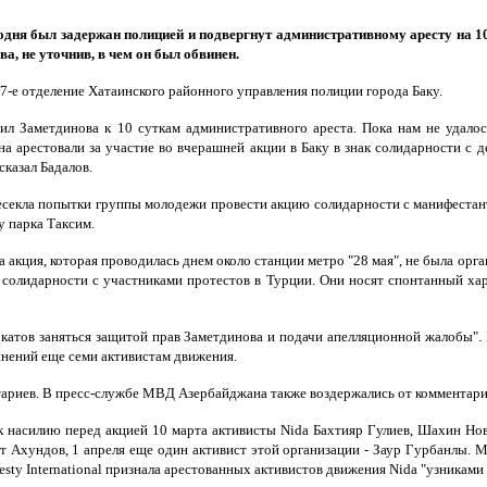
одня был задержан полицией и подвергнут административному аресту на 10
, не уточнив, в чем он был обвинен.
37-е отделение Хатаинского районного управления полиции города Баку.
ил Заметдинова к 10 суткам административного ареста. Пока нам не удалос
на арестовали за участие во вчерашней акции в Баку в знак солидарности с
сказал Бадалов.
ресекла попытки группы молодежи провести акцию солидарности с манифестант
у парка Таксим.
та акция, которая проводилась днем около станции метро "28 мая", не была ор
 солидарности с участниками протестов в Турции. Они носят спонтанный хара
окатов заняться защитой прав Заметдинова и подачи апелляционной жалобы".
инений еще семи активистам движения.
ариев. В пресс-службе МВД Азербайджана также воздержались от комментарие
к насилию перед акцией 10 марта активисты Nida Бахтияр Гулиев, Шахин Нов
ат Ахундов, 1 апреля еще один активист этой организации - Заур Гурбанлы.
y International признала арестованных активистов движения Nida "узниками 