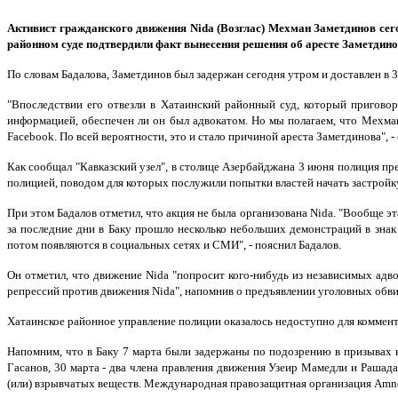
Активист гражданского движения Nida (Возглас) Мехман Заметдинов сег
районном суде подтвердили факт вынесения решения об аресте Заметдинова
По словам Бадалова, Заметдинов был задержан сегодня утром и доставлен в 
"Впоследствии его отвезли в Хатаинский районный суд, который приговор
информацией, обеспечен ли он был адвокатом. Но мы полагаем, что Мехма
Facebook. По всей вероятности, это и стало причиной ареста Заметдинова", - 
Как сообщал "Кавказский узел", в столице Азербайджана 3 июня полиция п
полицией, поводом для которых послужили попытки властей начать застройк
При этом Бадалов отметил, что акция не была организована Nida. "Вообще э
за последние дни в Баку прошло несколько небольших демонстраций в знак
потом появляются в социальных сетях и СМИ", - пояснил Бадалов.
Он отметил, что движение Nida "попросит кого-нибудь из независимых адв
репрессий против движения Nida", напомнив о предъявлении уголовных обв
Хатаинское районное управление полиции оказалось недоступно для коммент
Напомним, что в Баку 7 марта были задержаны по подозрению в призывах 
Гасанов, 30 марта - два члена правления движения Узеир Мамедли и Рашад
(или) взрывчатых веществ. Международная правозащитная организация Amnest