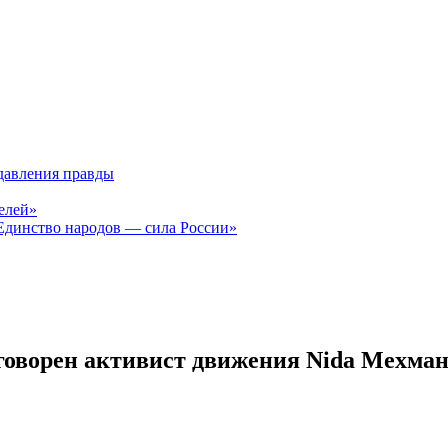
давления правды
елей»
Единство народов — сила России»
иговорен активист движения Nida Мехма