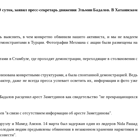
 суток, заявил пресс-секретарь движения Эльмин Бадалов. В Хатаинском
ь выяснить, в чем конкретно обвинили нашего активиста, и мы не владеем
 демонстрантами в Турции. Фотографии Мехмана с акции были размещены на
ами в Стамбуле, где проходят демонстрации, переходящие в столкновения с
ганизована конкретными структурами, а была спонтанной демонстрацией. Ведь
ктер, даже не всегда пресса успевает осветить их, информация и фото уже
 Бадалов расценил арест Заметдинов как свидетельство "не прекращающихся
в "в связи с отсутствием информации об аресте Заметдинова".
рузлу и Мамед Азизов. 14 марта был задержан один из лидеров Nida Рашад
 Молодым людям предъявлены обвинения в незаконном хранении наркотиков и
совести".