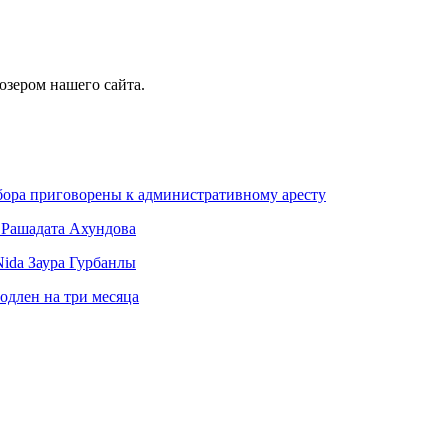
юзером нашего сайта.
абора приговорены к административному аресту
 Рашадата Ахундова
Nida Заура Гурбанлы
одлен на три месяца