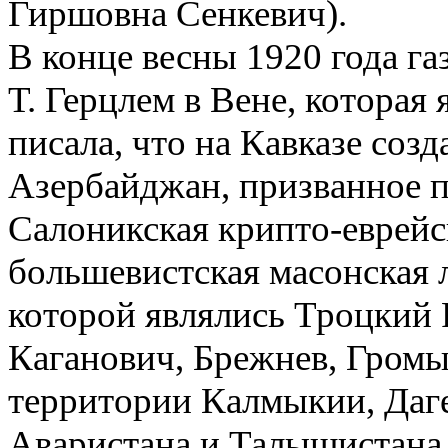
Гиршовна Сенкевич).
В конце весны 1920 года г
Т. Герцлем в Вене, которая
писала, что на Кавказе соз
Азербайджан, призванное п
Cалоникская крипто-еврейс
большевистская масонская 
которой являлись Троцкий Р
Каганович, Брежнев, Громык
территории Калмыкии, Даге
Аваристана и Талышистана 