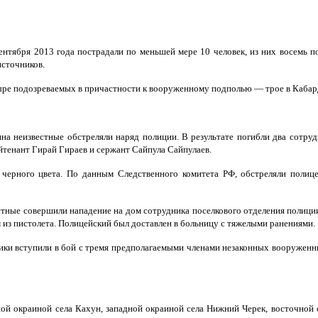
нтября 2013 года пострадали по меньшей мере 10 человек, из них восемь по
источников.
ыре подозреваемых в причастности к вооруженному подполью — трое в Кабард
ина неизвестные обстреляли наряд полиции. В результате погибли два сотру
тенант Гирай Гираев и сержант Сайпула Сайпулаев.
черного цвета. По данным Следственного комитета РФ, обстреляли полице
стные совершили нападение на дом сотрудника поселкового отделения полици
м из пистолета. Полицейский был доставлен в больницу с тяжелыми ранениями.
овики вступили в бой с тремя предполагаемыми членами незаконных вооружен
ной окраиной села Кахун, западной окраиной села Нижний Черек, восточной