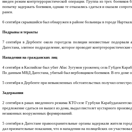
введен режим контртеррористической операции. Группа из трех боевиков б
попытку задержать боевиков, однако те отказались сдаться и оказали сопро
ранен.
6 сентября скрывшийся был обнаружен в районе больницы в городе Нарткала
Подрывы и теракты
7 сентября в Дербенте около горотдела полиции неизвестные подорвали
Дагестана, элитное подразделение, которое проводит контртерористические 
Нападения на гражданских лиц
4 сентября в Каспийске был убит Абас Зугумов уроженец села Губден Карабу
По данным МВД Дагестана, убитый был вербовщиком боевиков. В его доме о
5 сентября в Дербенте при невыясненных обстоятельствах получил огнестрел
Задержания
2 сентября в раках введенного режима КТО селе Гурбуки Карабудахкентско
предложение сдаться он вышел из дома, выдал пистолет кустарного произво
незаконных вооруженных формирований.
5 сентября в Дагестане правоохранительные органы задержали жителя город
дал признательные показания, что в нападении на полицейских он участвова