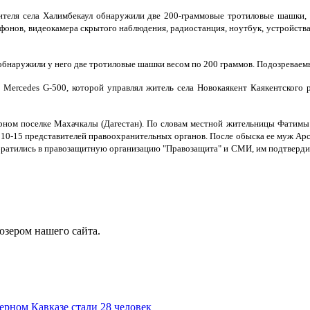
ителя села Халимбекаул обнаружили две 200-граммовые тротиловые шашки,
ефонов, видеокамера скрытого наблюдения, радиостанция, ноутбук, устройст
обнаружили у него две тротиловые шашки весом по 200 граммов. Подозреваем
 Mercedes G-500, которой управлял житель села Новокаякент Каякентского
рном поселке Махачкалы (Дагестан). По словам местной жительницы Фатимы 
10-15 представителей правоохранительных органов. После обыска ее муж Арс
обратились в правозащитную организацию "Правозащита" и СМИ, им подтверди
юзером нашего сайта.
ерном Кавказе стали 28 человек