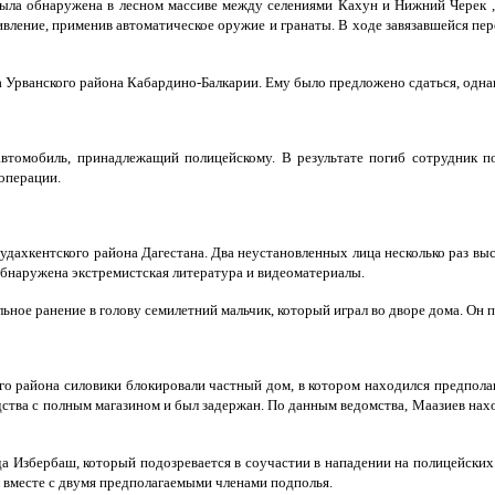
ыла обнаружена в лесном массиве между селениями Кахун и Нижний Черек , 
тивление, применив автоматическое оружие и гранаты. В ходе завязавшейся пер
 Урванского района Кабардино-Балкарии. Ему было предложено сдаться, однак
 автомобиль, принадлежащий полицейскому. В результате погиб сотрудник
операции.
дахкентского района Дагестана. Два неустановленных лица несколько раз выст
бнаружена экстремистская литература и видеоматериалы.
ьное ранение в голову семилетний мальчик, который играл во дворе дома. Он 
го района силовики блокировали частный дом, в котором находился предпол
дства с полным магазином и был задержан. По данным ведомства, Маазиев нах
а Избербаш, который подозревается в соучастии в нападении на полицейских 
л вместе с двумя предполагаемыми членами подполья.