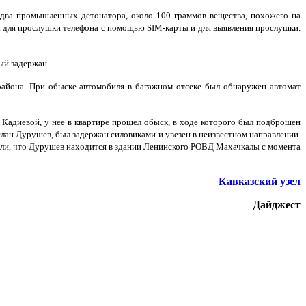
 два промышленных детонатора, около 100 граммов вещества, похожего на
ва для прослушки телефона с помощью SIM-карты и для выявления прослушки.
ый задержан.
 района. При обыске автомобиля в багажном отсеке был обнаружен автомат
Кадиевой, у нее в квартире прошел обыск, в ходе которого был подброшен
лан Дурушев, был задержан силовиками и увезен в неизвестном направлении.
ли, что Дурушев находится в здании Ленинского РОВД Махачкалы с момента
Кавказский узел
Дайджест