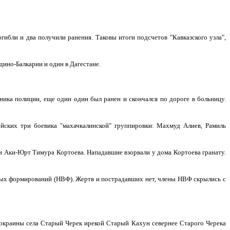
гибли и два получили ранения. Таковы итоги подсчетов "Кавказского узла",
ино-Балкарии и один в Дагестане.
дника полиции, еще один один был ранен и скончался по дороге в больницу.
йских три боевика "махачкалинской" группировки: Махмуд Алиев, Рамиль
и Аки-Юрт Тимура Кортоева. Нападавшие взорвали у дома Кортоева гранату.
ных формирований (НВФ). Жертв и пострадавших нет, члены НВФ скрылись с
 окраины села Старый Черек ирекой Старый Кахун севернее Старого Черека