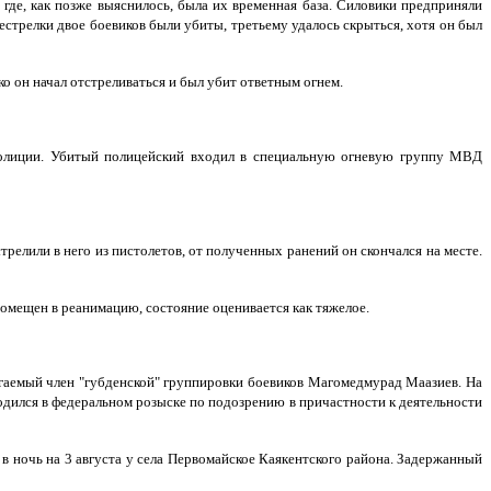
где, как позже выяснилось, была их временная база. Силовики предприняли
естрелки двое боевиков были убиты, третьему удалось скрыться, хотя он был
о он начал отстреливаться и был убит ответным огнем.
 полиции. Убитый полицейский входил в специальную огневую группу МВД
релили в него из пистолетов, от полученных ранений он скончался на месте.
помещен в реанимацию, состояние оценивается как тяжелое.
агаемый член "губденской" группировки боевиков Магомедмурад Маазиев. На
одился в федеральном розыске по подозрению в причастности к деятельности
в ночь на 3 августа у села Первомайское Каякентского района. Задержанный