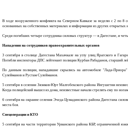
В ходе вооруженного конфликта на Северном Кавказе за неделю с 2 по 8 се
основанных на собственных материалах и информации из других открытых 
Среди погибших четыре сотрудника силовых структур — в Дагестане, и чет
Нападения на сотрудников правоохранительных органов
3 сентября в столице Дагестана Махачкале на углу улиц Ярагского и Гагар
Погибли инспекторы ДПС лейтенант полиции Курбан Рабаданов, старший лей
По данным полиции, нападавшие скрылись на автомобиле "Лада-Приора" 
Сулейманов и Рустам Сулейманов.
5 сентября в селении Зязиков-Юрт Малгобекского района Ингушетии неизве
Когда полицейский вышел из дома, неизвестные начали стрелять ему по нога
6 сентября на окраине селения Эчеда Цумадинского района Дагестана сил
места боя.
Спецоперации и КТО
5 сентября на части территории Урванского района КБР, ограниченной юж