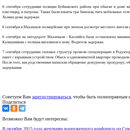
6 сентября сотрудники полиции Буйнакского района при обыске в доме ж
пластицид, и патроны. Также были изъяты три бинокля, пять мобильных тел
Хозяин дома задержан.
6 сентября в Махачкале полицейские при личном досмотре местного жителя 
6 сентября на автодороге Махачкала - Каспийск была остановлена машина
Калашникова с полным магазином к нему. Водитель задержан.
7 сентября сотрудники силовых структур провели спецоперацию в Редукто
пакет с взрывным устройством. Обыск в однокомнатной квартире проводили 
После того, как родственники написали обращение дежурному прокурору, 
задержания.
Советуем Вам
зарегистрироваться
, чтобы быть полноправным 
Поделиться
Возможно Вам будут интересны:
В октябре 2015 года жертвами вооруженного конфликта на Сев