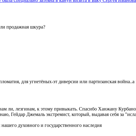
была специально затеяна в канун визита в Баку Сергея Иванов
или продажная шкура?
оматия, для угнетёных-эт диверсии или партизанская война..а в
ам ли, лезгинам, к этому привыкать. Спасибо Ханжану Курбанов
наю, Гейдар Джемаль экстремист, который, выдавая себя за "исл
я нашего духовного и государственного наследия