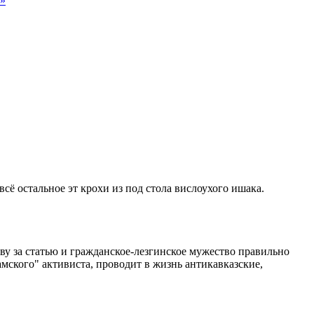
а»
сё остальное эт крохи из под стола вислоухого ишака.
у за статью и гражданское-лезгинское мужество правильно
амского" активиста, проводит в жизнь антикавказские,