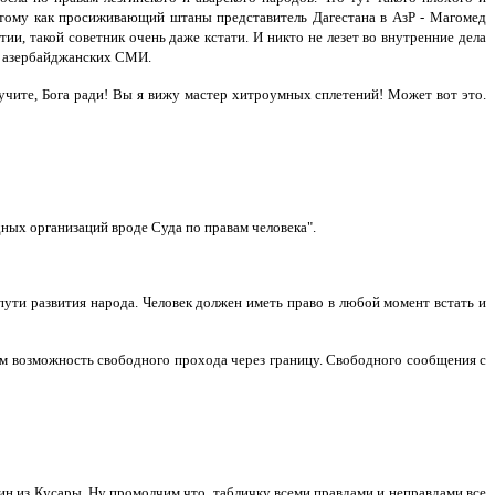
тому как просиживающий штаны представитель Дагестана в АзР - Магомед
и, такой советник очень даже кстати. И никто не лезет во внутренние дела
 у азербайджанских СМИ.
аучите, Бога ради! Вы я вижу мастер хитроумных сплетений! Может вот это.
дных организаций вроде Суда по правам человека".
 пути развития народа. Человек должен иметь право в любой момент встать и
им возможность свободного прохода через границу. Свободного сообщения с
гин из Кусары. Ну промолчим что, табличку всеми правдами и неправдами все