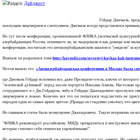
Раздел:
Дайджест
Гейдар Джемаль, предс
пахнущим лицемерием и слепоумием. Джемаль всегда представлялся прямым, 
Но тут после конференции, организованной ФЛНКА (лезгинской культурной 
азербайджанцев России, понимаете ли, не выдержали и как девицы или малы
конференции, посчитали это антиазербайджанским заказом и "увидели" за к
Вначале он разразился этим
http://kavpolit.com/severnyj-kavkaz-kak-instr
Потом вышло это:
«Антиазербайджанская конференция в Москве была спец
где Джемаль Гейдар вспомнил все, даже Президент-отель, ключи от которого
"лезгинской дубинкой" перед носом портрета Ильхама Алиева. Настолько п
сотрудничают и с Дж.Гейдаром, либо в Гейдаре Джахидовиче проснулся свят
лицемерием и ложью. Конечно все это он попытался подсластить не прису
народов одни из самых ярких цветов. (Правда он стыдливо умолчал, что цветн
Но главным в статье было возмущение Джахидовича . Такую неприязнь он исп
"ФЛНКА рекомендует российскому МИДу превратиться в инструмент вмеша
которые считают себя этнически ущемлёнными!"
Ну конечно, возбужденный ум автора сам породил эту химеру. На самом де