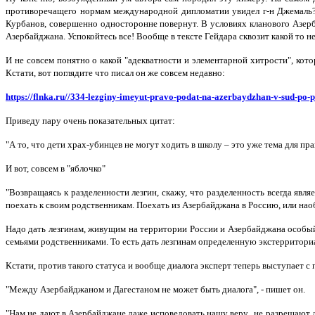
противоречащего нормам международной дипломатии увидел г-н Джемаль?
Курбанов, совершенно односторонне повернут. В условиях кланового Азерба
Азербайджана. Успокойтесь все! Вообще в тексте Гейдара сквозит какой то 
И не совсем понятно о какой "адекватности и элементарной хитрости", кот
Кстати, вот поглядите что писал он же совсем недавно:
https://flnka.ru//334-lezginy-imeyut-pravo-podat-na-azerbaydzhan-v-sud-po
Приведу пару очень показательных цитат:
"А то, что дети храх-убинцев не могут ходить в школу – это уже тема для 
И вот, совсем в "яблочко"
"Возвращаясь к разделенности лезгин, скажу, что разделенность всегда явл
поехать к своим родственникам. Поехать из Азербайджана в Россию, или нао
Надо дать лезгинам, живущим на территории России и Азербайджана особый
семьями родственниками. То есть дать лезгинам определенную экстерриториа
Кстати, против такого статуса и вообще диалога эксперт теперь выступает с 
"Между Азербайджаном и Дагестаном не может быть диалога", - пишет он.
"Нам не дают в Азербайджане даже исповедовать нашу веру.. не разрешают д