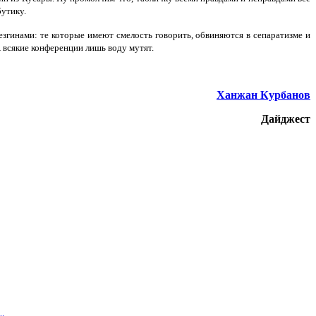
бутику.
лезгинами: те которые имеют смелость говорить, обвиняются в сепаратизме и
А всякие конференции лишь воду мутят.
Ханжан Курбанов
Дайджест