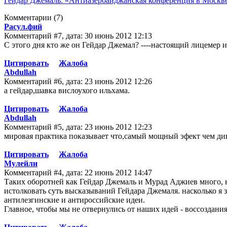
Гейдар Джемаль: «Антиазербайджанская конференция в Москве 
Комментарии
(7)
Расул.фий
Комментарий #7, дата: 30 июнь 2012 12:13
С этого дня кто же он Гейдар Джемал? ----настоящий лицемер 
Цитировать
Жалоба
Abdullah
Комментарий #6, дата: 23 июнь 2012 12:26
а гейдар,шавка вислоухого ильхама.
Цитировать
Жалоба
Abdullah
Комментарий #5, дата: 23 июнь 2012 12:23
мировая практика показывает что,самый мощный эфект чем дипл
Цитировать
Жалоба
Мулейли
Комментарий #4, дата: 22 июнь 2012 14:47
Таких оборотней как Гейдар Джемаль и Мурад Аджиев много, н
истолковать суть высказываний Гейдара Джемаля. насколько я з
антилезгинские и антироссийские идеи.
Главное, чтобы мы не отвернулись от наших идей - воссоздани