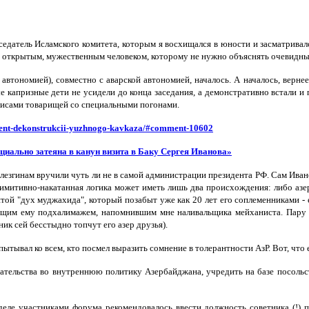
едатель Исламского комитета, которым я восхищался в юности и засматривалс
открытым, мужественным человеком, которому не нужно объяснять очевидные 
автономией), совместно с аварской автономией, началось. А началось, верне
е капризные дети не усидели до конца заседания, а демонстративно встали и 
улисами товарищей со специальными погонами.
ument-dekonstrukcii-yuzhnogo-kavkaza/#comment-10602
иально затеяна в канун визита в Баку Сергея Иванова»
 лезгинам вручили чуть ли не в самой администрации президента РФ. Сам Ива
римитивно-накатанная логика может иметь лишь два происхождения: либо азе
ой "дух муджахида", который позабыт уже как 20 лет его соплеменниками - 
щим ему подхалимажем, напомнившим мне наливальщика мейханиста. Пару ар
ик сей бесстыдно топчут его азер друзья).
ытывал ко всем, кто посмел выразить сомнение в толерантности АзР. Вот, что 
тельства во внутреннюю политику Азербайджана, учредить на базе посольс
ле участниками форума рекомендовалось ввести должность советника (!) по