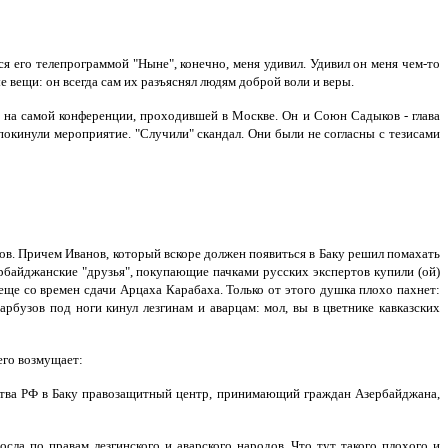
я его телепрограммой "Ныне", конечно, меня удивил. Удивил он меня чем-то
вещи: он всегда сам их разъяснял людям доброй воли и веры.
е на самой конференции, проходившей в Москве. Он и Союн Садыков - глава
покинули мероприятие. "Случили" скандал. Они были не согласны с тезисами
нов. Причем Иванов, который вскоре должен появиться в Баку решил помахать
рбайджанские "друзья", покупающие пачками русских экспертов купили (ой)
еще со времен сдачи Арцаха Карабаха. Только от этого душка плохо пахнет:
бузов под ноги кинул лезгинам и аварцам: мол, вы в цветнике кавказских
его возмущает:
тва РФ в Баку правозащитный центр, принимающий граждан Азербайджана,
сла по правам лезгинского и аварского народов. Что тут такого плохого и