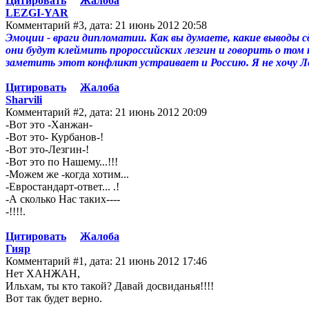
Цитировать
Жалоба
LEZGI-YAR
Комментарий #3, дата: 21 июнь 2012 20:58
Эмоции - враги дипломатии. Как вы думаете, какие выводы 
они будут клеймить пророссийских лезгин и говорить о том
заметить этот конфликт устраивает и Россию. Я не хочу Лез
Цитировать
Жалоба
Sharvili
Комментарий #2, дата: 21 июнь 2012 20:09
-Вот это -Ханжан-
-Вот это- Курбанов-!
-Вот это-Лезгин-!
-Вот это по Нашему...!!!
-Можем же -когда хотим...
-Евростандарт-ответ... .!
-А сколько Нас таких----
-!!!!.
Цитировать
Жалоба
Гияр
Комментарий #1, дата: 21 июнь 2012 17:46
Нет ХАНЖАН,
Ильхам, ты кто такой? Давай досвиданья!!!!
Вот так будет верно.