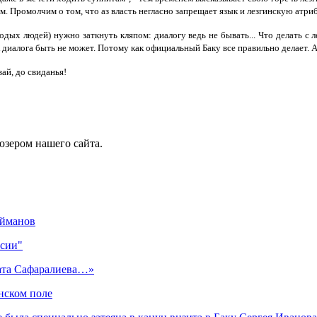
. Промолчим о том, что аз власть негласно запрещает язык и лезгинскую атри
дых людей) нужно заткнуть кляпом: диалогу ведь не бывать... Что делать с 
ак диалога быть не может. Потому как официальный Баку все правильно делает. 
вай, до свиданья!
юзером нашего сайта.
ейманов
ссии"
тата Сафаралиева…»
нском поле