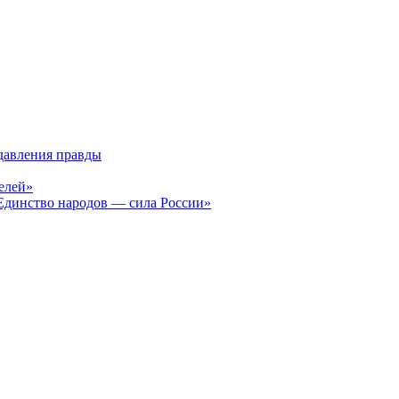
давления правды
елей»
Единство народов — сила России»