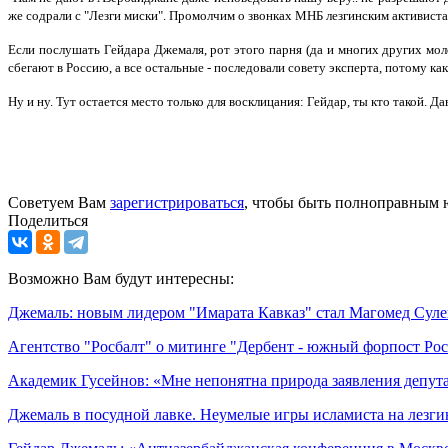
же содрали с "Лезги миски". Промолчим о звонках МНБ лезгинским активистам
Если послушать Гейдара Джемаля, рот этого парня (да и многих других моло
сбегают в Россию, а все остальные - последовали совету эксперта, потому к
Ну и ну. Тут остается место только для восклицания: Гейдар, ты кто такой. Да
Советуем Вам
зарегистрироваться
, чтобы быть полноправным 
Поделиться
Возможно Вам будут интересны:
Джемаль: новым лидером "Имарата Кавказ" стал Магомед Сул
Агентство "Росбалт" о митинге "Дербент - южный форпост Ро
Академик Гусейнов: «Мне непонятна природа заявления депу
Джемаль в посудной лавке. Неумелые игры исламиста на лезги