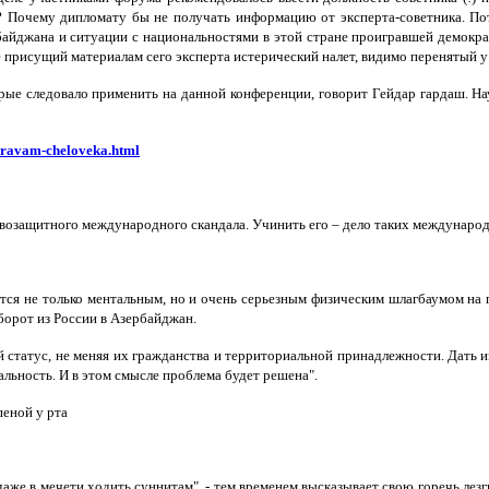
 Почему дипломату бы не получать информацию от эксперта-советника. По
йджана и ситуации с национальностями в этой стране проигравшей демократи
не присущий материалам сего эксперта истерический налет, видимо перенятый
орые следовало применить на данной конференции, говорит Гейдар гардаш. Н
-pravam-cheloveka.html
правозащитного международного скандала. Учинить его – дело таких междунаро
яется не только ментальным, но и очень серьезным физическим шлагбаумом на
борот из России в Азербайджан.
 статус, не меняя их гражданства и территориальной принадлежности. Дать 
льность. И в этом смысле проблема будет решена".
пеной у рта
аже в мечети ходить суннитам", - тем временем высказывает свою горечь лез