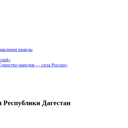
давления правды
елей»
Единство народов — сила России»
и Республики Дагестан