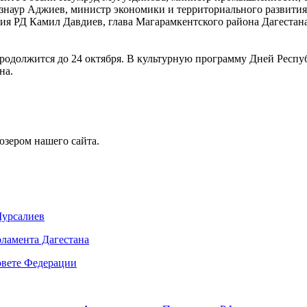
Азнаур Аджиев, министр экономики и территориального развити
ия РД Камил Давдиев, глава Магарамкентского района Дагестан
одолжится до 24 октября. В культурную программу Дней Респуб
на.
юзером нашего сайта.
Мурсалиев
ламента Дагестана
овете Федерации