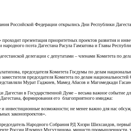
брания Российской Федерации открылись Дни Республики Дагес
» проходит презентация приоритетных проектов развития и инв
 народного поэта Дагестана Расула Гамзатова и Главы Республи
дагестанской делегации с депутатами – членами Комитета по де
улатипова, председателя Комитета Госдумы по делам националь
заместителя председателя Комитета по делам национальностей 
представляли Мурат Гаджиев, Мамед Абасов и Магомедкади Гасан
ки Дагестан в Государственной Думе – весьма важное событие д
Дагестана, формирования его благоприятного имиджа:
 и инвестиционные возможности; не менее важно для нас обсуж
ьных законопроектов».
председатель Народного Собрания РД Хизри Шихсаидов, первый
денте России Изумруд Мугутдинова, министр промышленности, 