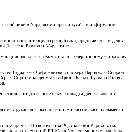
тан, сообщили в Управлении пресс-службы и информации
естиционного потенциала республики, представлены изделия
ки Дагестан Рамазана Абдулатипова.
лам национальностей и Комитета по федеративному устройству
ностей Гаджимета Сафаралиева и спикера Народного Собрания
Сергея Сироткина, депутатов Ирины Белых, Руслана Гостева,
ов.
ля региона, это дополнительная площадка для повышения
дение с руководством и депутатами российского парламента
 вице-премьер Правительства РД Анатолий Карибов, и.о.
торговли и инвестиций РД Юсуп Умавов, министр культуры