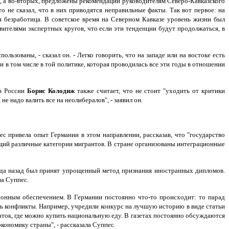
и, а во-вторых, предложены рекомендации руководителям Северо-Кавказского
о не сказал, что в них приводятся неправильные факты. Так вот первое: на
ая безработица. В советское время на Северном Кавказе уровень жизни был
авителями экспертных кругов, что если эти тенденции будут продолжаться, в
зованы, - сказал он. - Легко говорить, что на западе или на востоке есть
 и в том числе в той политике, которая проводилась все эти годы в отношении
ов России
Борис Колодиж
также считает, что не стоит "уходить от критики
е надо валить все на неолибералов", - заявил он.
 привела опыт Германии в этом направлении, рассказав, что "государство
щий различные категории мигрантов. В стране организованы интеграционные
лгода назад был принят упрощенный метод признания иностранных дипломов.
а Суппес.
ионным обеспечением. В Германии постоянно что-то происходит: то парад
ить конфликты. Например, учредили конкурс на лучшую историю в виде статьи
аток, где можно купить национальную еду. В газетах постоянно обсуждаются
экономику страны", - рассказала Суппес.