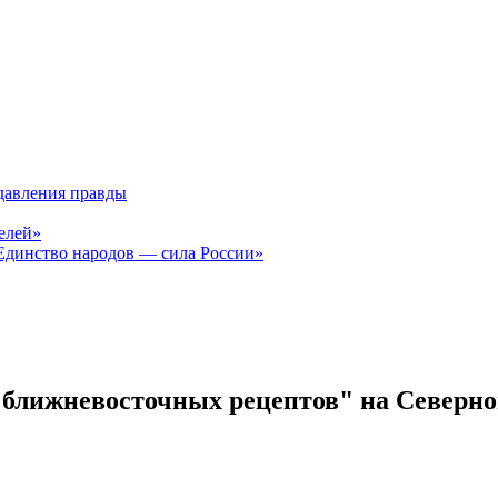
давления правды
елей»
Единство народов — сила России»
 "ближневосточных рецептов" на Северн