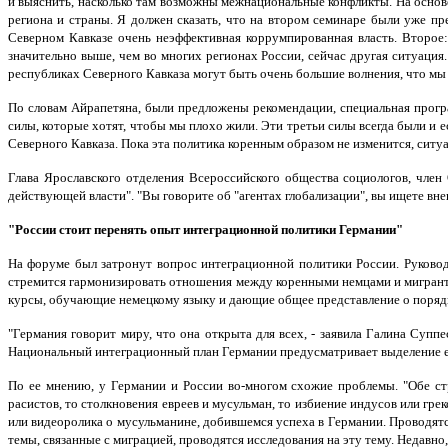
и выяснить, насколько там возможны межнациональные конфликты. На основе
региона и страны. Я должен сказать, что на втором семинаре были уже пре
Северном Кавказе очень неэффективная коррумпированная власть. Второе: 
значительно выше, чем во многих регионах России, сейчас другая ситуация.
республиках Северного Кавказа могут быть очень большие волнения, что мы с
По словам Айрапетяна, были предложены рекомендации, специальная програм
силы, которые хотят, чтобы мы плохо жили. Эти третьи силы всегда были и ес
Северного Кавказа. Пока эта политика коренным образом не изменится, ситу
Глава Ярославского отделения Всероссийского общества социологов, чле
действующей власти". "Вы говорите об "агентах глобализации", вы ищете внеш
"России стоит перенять опыт интеграционной политики Германии"
На форуме был затронут вопрос интеграционной политики России. Руковод
стремится гармонизировать отношения между коренными немцами и мигранта
курсы, обучающие немецкому языку и дающие общее представление о порядк
"Германия говорит миру, что она открыта для всех, - заявила Галина Суп
Национальный интеграционный план Германии предусматривает выделение еж
По ее мнению, у Германии и России во-многом схожие проблемы. "Обе ст
расистов, то столкновения евреев и мусульман, то избиение индусов или гр
или видеоролика о мусульманине, добившемся успеха в Германии. Проводятс
темы, связанные с миграцией, проводятся исследования на эту тему. Недавно,