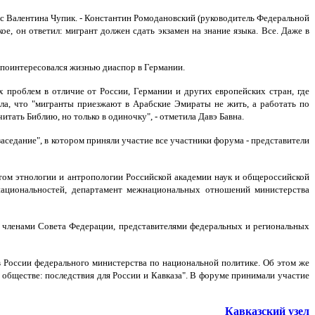
ес Валентина Чупик. - Константин Ромодановский (руководитель Федеральной
ое, он ответил: мигрант должен сдать экзамен на знание языка. Все. Даже в
поинтересовался жизнью диаспор в Германии.
х проблем в отличие от России, Германии и других европейских стран, где
нила, что "мигранты приезжают в Арабские Эмираты не жить, а работать по
тать Библию, но только в одиночку", - отметила Давэ Бавна.
заседание", в котором приняли участие все участники форума - представители
ом этнологии и антропологии Российской академии наук и общероссийской
ациональностей, департамент межнациональных отношений министерства
Д, членами Совета Федерации, представителями федеральных и региональных
 в России федерального министерства по национальной политике. Об этом же
 обществе: последствия для России и Кавказа". В форуме принимали участие
Кавказский узел