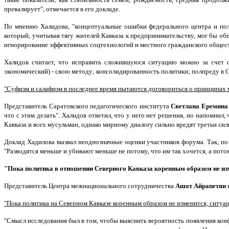
превалирует", отмечается в его докладе.
По мнению Халидова, "концептуальные ошибки федерального центра и полп
который, учитывая тягу жителей Кавказа к предпринимательству, мог бы об
игнорирование эффективных соцтехнологий и местного гражданского общест
Халидов считает, что исправить сложившуюся ситуацию можно за счет с
экономический) - свою методу; консолидированность политики; полпреду в С
"Суфизм и салафизм в последнее время пытаются договориться о принципах 
Представитель Саратовского педагогического института
Светлана Еремина
что с этим делать". Халидов ответил, что у него нет решения, но напомнил
Кавказа и всех мусульман, однако мирному диалогу сильно вредят третьи сил
Доклад Хадилова вызвал неоднозначные оценки участников форума. Так, по
"Разводятся меньше и убивают меньше не потому, что им так хочется, а потом
"Пока политика в отношении Северного Кавказа коренным образом не из
Представитель Центра межнационального сотрудничества
Ашот Айрапетян
"Пока политика на Северном Кавказе коренным образом не изменится, ситуа
"Смысл исследования был в том, чтобы выяснить вероятность появления кон