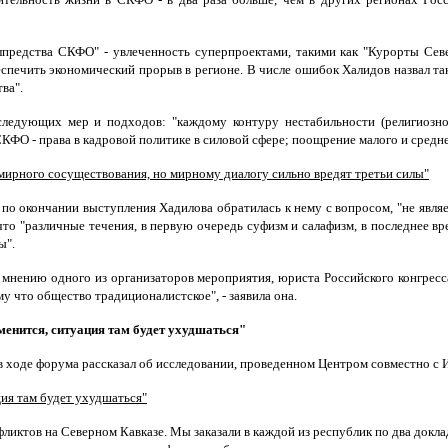
редства СКФО" - увлеченность суперпроектами, такими как "Курорты Север
еспечить экономический прорыв в регионе. В числе ошибок Халидов назвал т
ва".
ледующих мер и подходов: "каждому контуру нестабильности (религиозно-
КФО - права в кадровой политике в силовой сфере; поощрение малого и средне
мирного сосуществования, но мирному диалогу сильно вредят третьи силы"
по окончании выступления Хадилова обратилась к нему с вопросом, "не явля
, что "различные течения, в первую очередь суфизм и салафизм, в последнее
ы".
 мнению одного из организаторов мероприятия, юриста Российского конгрес
у что общество традиционалистское", - заявила она.
менится, ситуация там будет ухудшаться"
в ходе форума рассказал об исследовании, проведенном Центром совместно с И
ция там будет ухудшаться"
фликтов на Северном Кавказе. Мы заказали в каждой из республик по два док