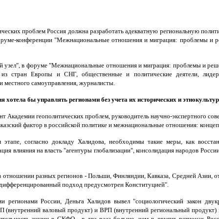
ческих проблем Россия должна разработать адекватную региональную полити
оруме-конференции "Межнациональные отношения и миграция: проблемы и р
й узел", в форуме "Межнациональные отношения и миграция: проблемы и реше
из стран Европы и СНГ, общественные и политические деятели, лидер
 и местного самоуправления, журналисты.
я хотела бы управлять регионами без учета их исторических и этнокульту
ент Академии геополитических проблем, руководитель научно-экспертного со
вказский фактор в российской политике и межнациональные отношения: концеп
 этапе, согласно докладу Халидова, необходимы такие меры, как восста
ция влияния на власть "агентуры глобализации", консолидация народов Росси
 отношении разных регионов - Польши, Финляндии, Кавказа, Средней Азии, о
я дифференцированный подход предусмотрен Конституцией".
и регионами России, Деньга Халидов вывел "социологический закон двук
П (внутренний валовый продукт) и ВРП (внутренний региональный продукт) 
ительность жизни в СКФО - в два раза больше, чем в других регионах Росс