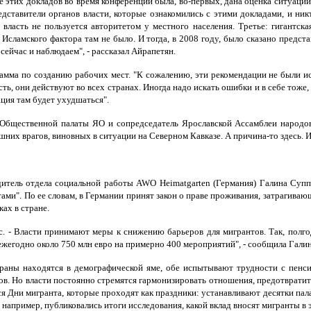
 этих докладов во время конференции была, во-первых, дана оценка ситуаци
дставители органов власти, которые ознакомились с этими докладами, и никт
власть не пользуется авторитетом у местного населения. Третье: гигантск
 Исламского фактора там не было. И тогда, в 2008 году, было сказано предст
ейчас и наблюдаем", - рассказал Айрапетян.
ма по созданию рабочих мест. "К сожалению, эти рекомендации не были исполь
ть, они действуют во всех странах. Иногда надо искать ошибки и в себе тоже,
ация там будет ухудшаться".
н Общественной палаты ЯО и сопредседатель Ярославской Ассамблеи народ
них врагов, виновных в ситуации на Северном Кавказе. А причина-то здесь. И н
итель отдела социальной работы AWO Heimatgarten (Германия) Галина Суппес
ми". По ее словам, в Германии принят закон о праве проживания, затрагиваю
ах в стране.
пес. - Власти принимают меры к снижению барьеров для мигрантов. Так, по
егодно около 750 млн евро на примерно 400 мероприятий", - сообщила Галин
раны находятся в демографической яме, обе испытывают трудности с пенс
еков. Но власти постоянно стремятся гармонизировать отношения, предотврат
я Дни мигранта, которые проходят как праздники: устанавливают десятки пал
 например, публиковались итоги исследования, какой вклад вносят мигранты в 