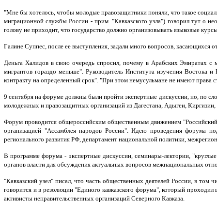
"Мне бы хотелось, чтобы молодые правозащитники поняли, что такое социал
миграционной службы России - прим. "Кавказского узла") говорил тут о нео
голову не приходит, что государство должно организовывать языковые курсы
Галине Суппес, после ее выступления, задали много вопросов, касающихся 
Деньга Халидов в свою очередь спросил, почему в Арабских Эмиратах с ми
мигрантов гораздо меньше". Руководитель Института изучения Востока и
контракту на определенный срок". "При этом немусульмане не имеют права с
9 сентября на форуме должны были пройти экспертные дискуссии, но, по сл
молодежных и правозащитных организаций из Дагестана, Адыгеи, Киргизии,
Форум проводится общероссийским общественным движением "Российский к
организацией "Ассамблея народов России". Идею проведения форума п
регионального развития РФ, департамент национальной политики, межрегио
В программе форума - экспертные дискуссии, семинары-лектории, "круглые
органов власти для обсуждения актуальных вопросов межнациональных отн
"Кавказский узел" писал, что часть общественных деятелей России, в том 
говорится и в резолюции "Единого кавказского форума", который проходил 
активисты неправительственных организаций Северного Кавказа.