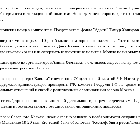
ьная работа по-немецки, - отметила по завершении выступления Галины Супп
бходимости интеграционной политики. Но когда у него спросили, что это так
".
отношения немцев к мигрантам. Представитель фонда "Адыги"
Тимур Хаширов
грантами, которых в 10 раз больше, чем коренного населения, "нет никаки
 Кавказа университета Лондона
Давэ Бавна
, отвечая на этот вопрос, пояс
троить свои храмы или совершать коллективные молитвы. Можно потихоньку чи
овам одного из организаторов
Амина Осмаева
, "получилось скорее пленарное 
 различных регионов России.
онгресс народов Кавказа" совместно с Общественной палатой РФ, Институт
оддержали администрация президента РФ, комитет Госдумы РФ по делам н
нальных отношений и связей с религиозными организациями города Москвы.
 столы", тренинги по правозащитной деятельности, встречи с депутатами Г
ошений и государственного регулирования миграционных процессов.
числе и Северного Кавказа, неоднократно заявляла о необходимости создания
в Махачкале 19-20 мая. Его темой была обозначена "Ксенофобия в российском