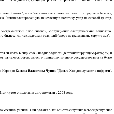
ного Кавказа", и слабое внимание к развитию малого и среднего бизнеса,
акже "неконсолидированную, нецелостную политику, упор на силовой фактор,
экстремистский плюс силовой, коррупционно-олигархический, социально-
го бизнеса; синтез модерна и традиций (опора на гражданские структуры)".
ется ли ислам в силу своей неоднородности дестабилизирующим фактором, и
 время пытаются договориться о принципах мирного сосуществования на благо
са Народов Кавказа
Валентины Чупик
, "Деньга Халидов лукавит с цифрами".
нститутом этнологии и антропологии в 2008 году.
лада местным ученым. Они должны были описать ситуацию в своей республике