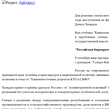
Раздел:
Дайджест
Для решения этнополити
ходе выступления на ф
Деньга Халидов.
Как сообщал "Кавказски
и зарубежные ученые 
государственной власти
"Российская бюрократи
9 сентября вице-презид
с докладом: "Северо-Ка
России на современном
принципов прав человека и прав народов в национальной политике, минимиза
политики и отказ от "ближневосточных рецептов КТО в СКФО".
Халидов привел в пример царскую Россию с ее "асимметричной политикой" в
регионами без учета их исторических и этнокультурных особенностей, хот
Говоря о различиях между северокавказскими республиками и остальным
промышленности и сельскохозяйственного производства, доля налогов в ВВ
такие показатели, как стабильность семей, рождаемость, средняя продолж