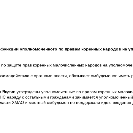
 функции уполномоченного по правам коренных народов на у
 по защите прав коренных малочисленных народов на уполномочен
заимодействию с органами власти, обязывает омбудсменов иметь 
е в Якутии утверждены уполномоченные по правам коренных мало
КМНС наряду с остальными гражданами занимается уполномоченный 
власти ХМАО и местный омбудсмен не поддержали идею введения