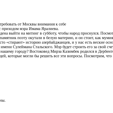
требовать от Москвы внимания к себе
 с приходом мэра Имама Яралиева.
ена выйти на митинг в субботу, чтобы народ проснулся. Посмот
 памятник поэту окутали в белую материю, и он стоит, как мум
то «стирают» историю азербайджанцев, и у нас есть веские осно
к имени Сулеймана Стальского. Мэр будет строить его за свой с
 нашему городу? Востоковед Мирза Казимбек родился в Дербенте,
ей, которые могли бы решить все эти вопросы. Посмотрим, что б
ны.