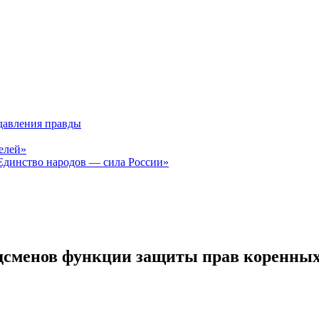
давления правды
елей»
Единство народов — сила России»
удсменов функции защиты прав коренных