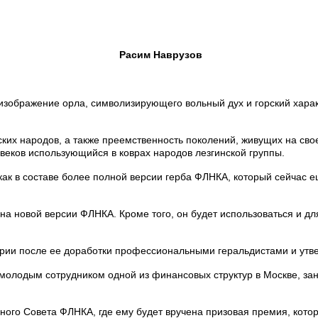
Расим Наврузов
зображение орла, символизирующего вольный дух и горский харак
ких народов, а также преемственность поколений, живущих на сво
 веков использующийся в коврах народов лезгинской группы.
как в составе более полной версии герба ФЛНКА, который сейчас е
 новой версии ФЛНКА. Кроме того, он будет использоваться и для
рии после ее доработки профессиональными геральдистами и утв
я молодым сотрудником одной из финансовых структур в Москве, з
ого Совета ФЛНКА, где ему будет вручена призовая премия, кото