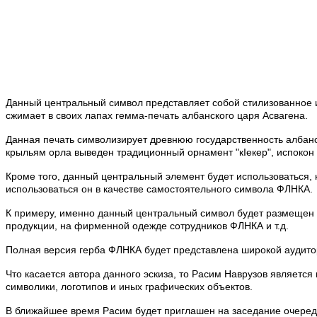
Данный центральный символ представляет собой стилизованное и
сжимает в своих лапах гемма-печать албанского царя Асвагена.
Данная печать символизирует древнюю государственность албанс
крыльям орла выведен традиционный орнамент "к
I
екер", испокон
Кроме того, данный центральный элемент будет использоваться, 
использоваться он в качестве самостоятельного символа ФЛНКА.
К примеру, именно данный центральный символ будет размещен на
продукции, на фирменной одежде сотрудников ФЛНКА и т.д.
Полная версия герба ФЛНКА будет представлена широкой аудито
Что касается автора данного эскиза, то Расим Наврузов являетс
символики, логотипов и иных графических объектов.
В ближайшее время Расим будет приглашен на заседание очередн