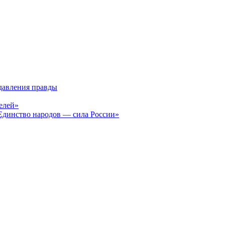
давления правды
елей»
Единство народов — сила России»