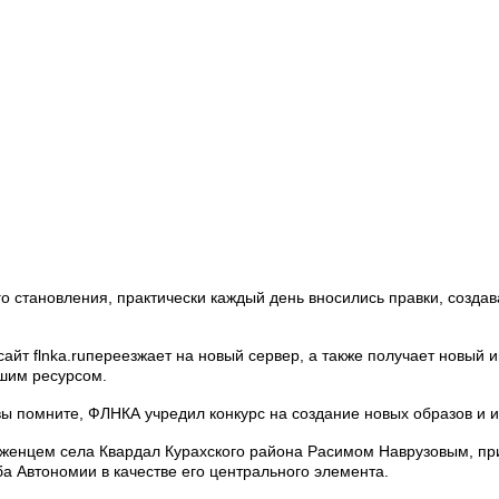
го становления, практически каждый день вносились правки, созда
 сайт
flnka
.
ru
переезжает на новый сервер, а также получает новый 
ашим ресурсом.
вы помните, ФЛНКА учредил конкурс на создание новых образов и и
роженцем села Квардал Курахского района Расимом Наврузовым, п
а Автономии в качестве его центрального элемента.