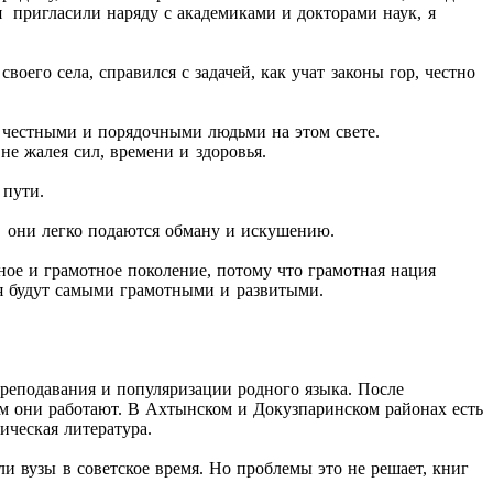
 пригласили наряду с академиками и докторами наук, я
воего села, справился с задачей, как учат законы гор, честно
ть честными и порядочными людьми на этом свете.
не жалея сил, времени и здоровья.
 пути.
, они легко подаются обману и искушению.
ое и грамотное поколение, потому что грамотная нация
сия будут самыми грамотными и развитыми.
еподавания и популяризации родного языка. После
ым они работают. В Ахтынском и Докузпаринском районах есть
ическая литература.
и вузы в советское время. Но проблемы это не решает, книг