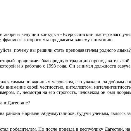
лен жюри и ведущий конкурса «Всероссийский мастер-класс учи
, фрагмент которого мы предлагаем вашему вниманию.
йста, почему вы решили стать преподавателем родного языка
который продолжает благородную традицию преподавательской 
 которой и я работаю с 1993 года. Он занимал должности завуч
итался самым порядочным человеком, его уважали, за добрым с
я внимание своей честностью, интеллектом, интеллигентность
мером. И, несмотря на его строгость, человеком он был добры
а в Дагестане?
ава района Нариман Абдулмуталибов, будучи ученым, являясь за
стал победителем. Но после приезда в республику Дагестан, на