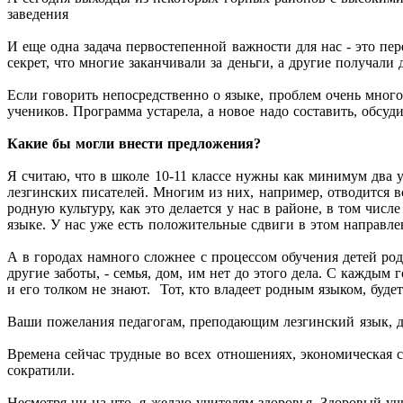
заведения
И еще одна задача первостепенной важности для нас - это пер
секрет, что многие заканчивали за деньги, а другие получали
Если говорить непосредственно о языке, проблем очень много,
учеников. Программа устарела, а новое надо составить, обсуди
Какие бы могли внести предложения?
Я считаю, что в школе 10-11 классе нужны как минимум два 
лезгинских писателей. Многим из них, например, отводится вс
родную культуру, как это делается у нас в районе, в том чис
языке. У нас уже есть положительные сдвиги в этом направле
А в городах намного сложнее с процессом обучения детей род
другие заботы, - семья, дом, им нет до этого дела. С каждым 
и его толком не знают. Тот, кто владеет родным языком, буде
Ваши пожелания педагогам, преподающим лезгинский язык, де
Времена сейчас трудные во всех отношениях, экономическая с
сократили.
Несмотря ни на что, я желаю учителям здоровья. Здоровый учи