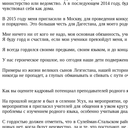
министерство или ведомство. А в последующем 2014 году, бу
чувствовал себя как дома.
В 2015 году меня пригласили в Москву, для проведения конкурс
и порядочно. Это большая честь для Дагестана, для моего род
Мне ничего ни от кого не надо, моя основная обязанность, 
Я буду горд и счастлив, если мои ученики превзойдут меня, и
Я всегда гордился своими предками, своим языком, и до кон
У нас героическое прошлое, но сегодня наши дети подверже
Примеры из жизни великих сынов Лезгистана, нашей истории 
никогда не пропадет, а глупых обманывать и сбивать с пути 
Как вы оцените кадровый потенциал преподавателей родного 
На прошлой неделе я был в селении Усух, на мероприятии, 
мероприятия я пригласил учителей для общения в узком кругу
проблемы с изучением родного языка, особенно учитывая диал
С гордостью должен отметить, что в Сулейман-Стальском райо
новых нет, когда будут неизвестно, да и те, что поступают, не