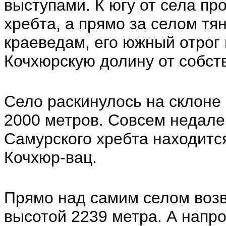
выступами. К югу от села пр
хребта, а прямо за селом т
краеведам, его южный отро
Кочхюрскую долину от собст
Село раскинулось на склоне 
2000 метров. Совсем недале
Самурского хребта находитс
Кочхюр-вац.
Прямо над самим селом воз
высотой 2239 метра. А напр