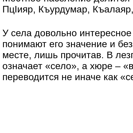
ПцIияр, Къурдумар, Къалаяр,
У села довольно интересное
понимают его значение и бе
месте, лишь прочитав. В лез
означает «село», а хюре – «
переводится не иначе как «с