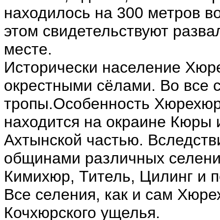
находилось на 300 метров в
этом свидетельствуют разва
месте.
Исторически население Хюре
окрестными сёлами. Во все 
тропы.Особенность Хюрехюра
находится на окраине Кюры и
Ахтынской частью. Вследстви
общинами различных селени
Кимихюр, Титель, Цилинг и 
Все селения, как и сам Хюре
Кочхюрского ущелья.