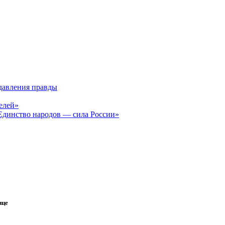
давления правды
елей»
Единство народов — сила России»
ице