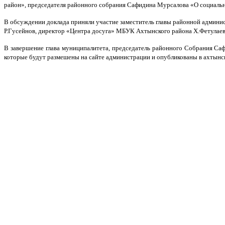
район», председателя районного собрания Сафидина Мурсалова «О социаль
В обсуждении доклада приняли участие заместитель главы районной админи
Р.Гусейнов, директор «Центра досуга» МБУК Ахтынского района Х.Фетулаев
В завершение глава муниципалитета, председатель районного Собрания Са
которые будут размешены на сайте администрации и опубликованы в ахтынс