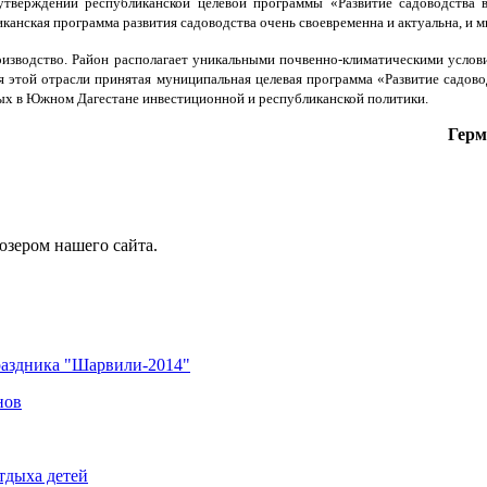
утверждении республиканской целевой программы «Развитие садоводства в 
иканская программа развития садоводства очень своевременна и актуальна, и 
оизводство. Район располагает уникальными почвенно-климатическими услови
тия этой отрасли принятая муниципальная целевая программа «Развитие садо
ых в Южном Дагестане инвестиционной и республиканской политики.
Герм
юзером нашего сайта.
раздника "Шарвили-2014"
нов
тдыха детей