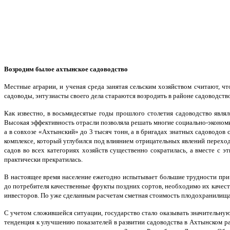
Возродим былое ахтынское садоводство
Местные аграрии, и ученая среда занятая сельским хозяйством считают, ч
садоводы, энтузиасты своего дела стараются возродить в районе садоводст
Как известно, в восьмидесятые годы прошлого столетия садоводство явля
Высокая эффективность отрасли позволяла решать многие социально-экономич
а в совхозе «Ахтынский» до 3 тысяч тонн, а в бригадах знатных садоводо
комплексе, который углубился под влиянием отрицательных явлений переход
садов во всех категориях хозяйств существенно сократилась, а вместе с 
практически прекратилась.
В настоящее время население ежегодно испытывает большие трудности при 
до потребителя качественные фрукты поздних сортов, необходимо их качест
инвесторов. По уже сделанным расчетам сметная стоимость плодохранилища
С учетом сложившейся ситуации, государство стало оказывать значительную
тенденция к улучшению показателей в развитии садоводства в Ахтынском р