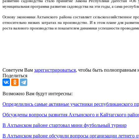
развитию садоводства стало принятие Закона Республики Дагестан «Об 
муниципальная программа развития садоводства на эти годы, а сама республ
Основу экономики Ахтынского района составляет сельскохозяйственное пр
относительно низких затратах на производство. И в этом плане для разви
роста валового производства и показателем динамики успешности проводим
Советуем Вам
зарегистрироваться
, чтобы быть полноправным 
Поделиться
Возможно Вам будут интересны:
Определились самые активные участники республиканского п
Обсуждены вопросы развития Ахтынского и Кайтагского райо
В Ахтынском районе стартовал мини футбольный турнир
В Ахтынском районе обсудили вопросы организации летнего о