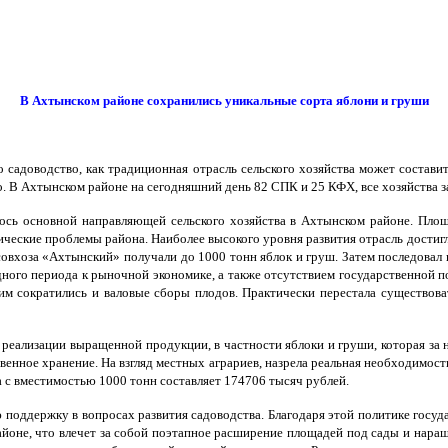
В Ахтынском районе сохранились уникальные сорта яблони и груши
то садоводство, как традиционная отрасль сельского хозяйства может соста
во. В Ахтынском районе на сегодняшний день 82 СПК и 25 КФХ, все хозяйства 
лось основной направляющей сельского хозяйства в Ахтынском районе. Пло
еские проблемы района. Наиболее высокого уровня развития отрасль достигла 
в совхоза «Ахтынский» получали до 1000 тонн яблок и груш. Затем последова
ного периода к рыночной экономике, а также отсутствием государственной под
этим сократились и валовые сборы плодов. Практически перестала существов
реализации выращенной продукции, в частности яблоки и груши, которая за 
венное хранение. На взгляд местных аграриев, назрела реальная необходимост
 с вместимостью 1000 тонн составляет 174706 тысяч рублей.
 поддержку в вопросах развития садоводства. Благодаря этой политике госуд
айоне, что влечет за собой поэтапное расширение площадей под сады и наращ