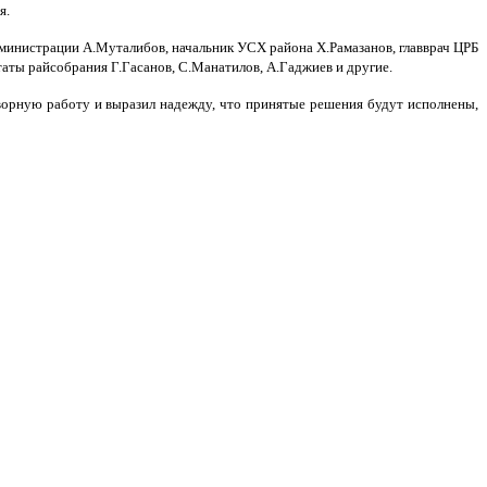
я.
министрации А.Муталибов, начальник УСХ района Х.Рамазанов, главврач ЦРБ
ты райсобрания Г.Гасанов, С.Манатилов, А.Гаджиев и другие.
ворную работу и выразил надежду, что принятые решения будут исполнены,