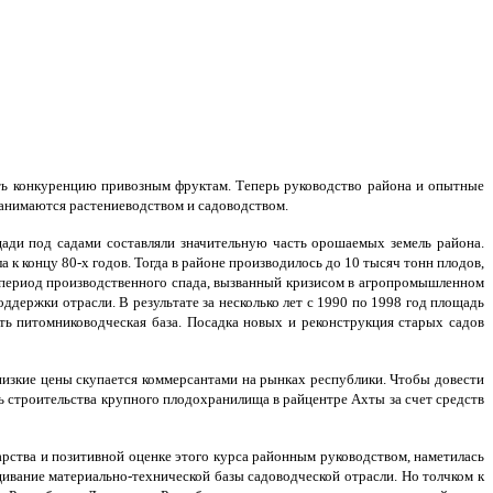
вить конкуренцию привозным фруктам. Теперь руководство района и опытные
занимаются растениеводством и садоводством.
щади под садами составляли значительную часть орошаемых земель района.
к концу 80-х годов. Тогда в районе производилось до 10 тысяч тонн плодов,
л период производственного спада, вызванный кризисом в агропромышленном
держки отрасли. В результате за несколько лет с 1990 по 1998 год площадь
ать питомниководческая база. Посадка новых и реконструкция старых садов
низкие цены скупается коммерсантами на рынках республики. Чтобы довести
ь строительства крупного плодохранилища в райцентре Ахты за счет средств
арства и позитивной оценке этого курса районным руководством, наметилась
ивание материально-технической базы садоводческой отрасли. Но толчком к