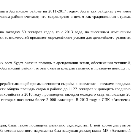
ства в Ахтынском районе на 2011-2017 годы». Ахты как райцентр уже имел
льном районе считают, что садоводство в целом как традиционная отрасль
а закладку 50 гектаров садов, то с 2013 года, по внесенным изменениям
ихся возможностей прилагает определённые усилия для дальнейшего развития
х всех будет оказана помощь в арендовании земли, обеспечении техникой,
 «Ахтынский район» готовы оказать консультативную и правовую помощь по
перерабатывающей промышленности сырьём, а население – свежими плодами.
ести общую площадь садов в районе до 1122 гектаров и доводить среднюю
и хозяйства в 2010 году произведена закладка молодого сада на площади 20
ти гектарах посажены более 2 000 саженцев. В 2013 году в СПК «Агасиева»
ции, была также посвящена развитию садоводства. В ней кроме депутатов
 На сессии местного парламента был заслушан доклад главы МР «Ахтынский