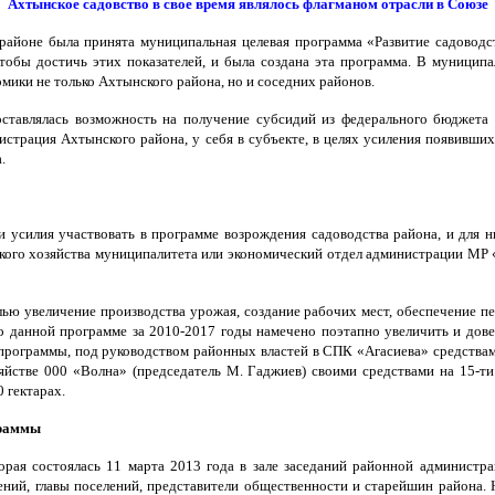
Ахтынское садовство в свое время являлось флагманом отрасли в Союзе
 районе была принята муниципальная целевая программа «Развитие садовод
тобы достичь этих показателей, и была создана эта программа. В муниципа
омики не только Ахтынского района, но и соседних районов.
оставлялась возможность на получение субсидий из федерального бюджета н
нистрация Ахтынского района, у себя в субъекте, в целях усиления появивш
.
 усилия участвовать в программе возрождения садоводства района, и для ни
ьского хозяйства муниципалитета или экономический отдел администрации МР
елью увеличение производства урожая, создание рабочих мест, обеспечение 
 данной программе за 2010-2017 годы намечено поэтапно увеличить и дов
 программы, под руководством районных властей в СПК «Агасиева» средствам
 хозяйстве 000 «Волна» (председатель М. Гаджиев) своими средствами на 15-
 гектарах.
граммы
орая состоялась 11 марта 2013 года в зале заседаний районной администра
ний, главы поселений, представители общественности и старейшин района.