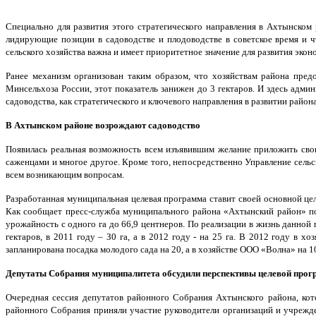
Специально для развития этого стратегического направления в Ахтынском
лидирующие позиции в садоводстве и плодоводстве в советское время и ч
сельского хозяйства важна и имеет приоритетное значение для развития экон
Ранее механизм организован таким образом, что хозяйствам района пред
Минсельхоза России, этот показатель занижен до 3 гектаров. И здесь адми
садоводства, как стратегического и ключевого направления в развитии района
В Ахтынском районе возрождают садоводство
Появилась реальная возможность всем изъявившим желание приложить свои
саженцами и многое другое. Кроме того, непосредственно Управление сел
всем возникающим вопросам.
Разработанная муниципальная целевая программа ставит своей основной ц
Как сообщает пресс-служба муниципального района «Ахтынский район» по
урожайность с одного га до 66,9 центнеров. По реализации в жизнь данной
гектаров, в 2011 году – З0 га, а в 2012 году - на 25 га. В 2012 году в
запланирована посадка молодого сада на 20, а в хозяйстве ООО «Волна» на 10
Депутаты Собрания муниципалитета обсудили перспективы целевой про
Очередная сессия депутатов районного Собрания Ахтынского района, кот
районного Собрания приняли участие руководители организаций и учрежде