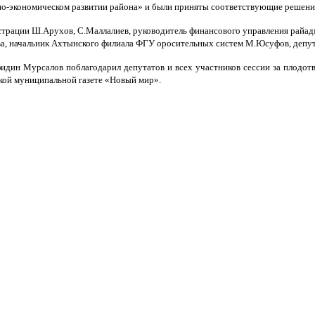
но-экономическом развитии района» и были приняты соответствующие решени
страции Ш.Арухов, С.Маллалиев, руководитель финансового управления райад
а, начальник Ахтынского филиала ФГУ оросительных систем М.Юсуфов, депута
фидин Мурсалов поблагодарил депутатов и всех участников сессии за плодот
кой муниципальной газете «Новый мир».