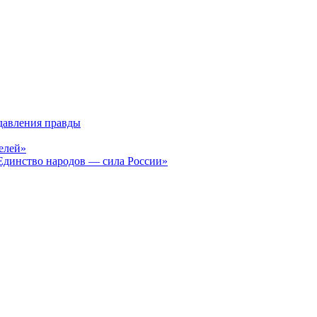
давления правды
елей»
Единство народов — сила России»