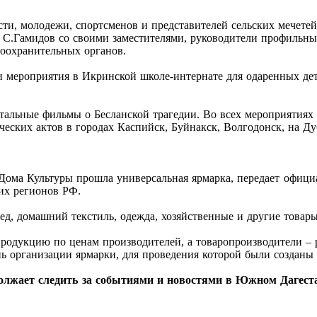
сти, молодежи, спортсменов и представителей сельских мечете
 С.Гамидов со своими заместителями, руководители профильны
воохранительных органов.
мероприятия в Икринской школе-интернате для одаренных дет
тальные фильмы о Бесланской трагедии. Во всех мероприятиях
ческих актов в городах Каспийск, Буйнакск, Волгодонск, на Ду
е Дома Культуры прошла универсальная ярмарка, передает офиц
их регионов РФ.
д, домашний текстиль, одежда, хозяйственные и другие товары
родукцию по ценам производителей, а товаропроизводители – 
ь организации ярмарки, для проведения которой были созданы 
жает следить за событиями и новостями в Южном Дагеста