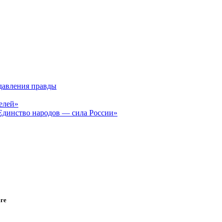
давления правды
елей»
Единство народов — сила России»
ге