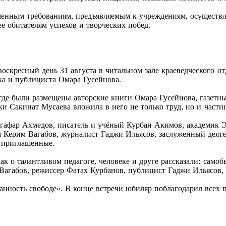
ременным требованиям, предъявляемым к учреждениям, осуществ
ее обитателям успехов и творческих побед.
воскресный день 31 августа в читальном зале краеведческого 
ика и публициста Омара Гусейнова.
де были размещены авторские книги Омара Гусейнова, газетные
ки Сакинат Мусаева вложила в него не только труд, но и части
улгафар Ахмедов, писатель и учёный Курбан Акимов, академик
а Керим Вагабов, журналист Гаджи Ильясов, заслуженный деяте
 приглашенные.
к о талантливом педагоге, человеке и друге рассказали: само
агабов, режиссер Фатах Курбанов, публицист Гаджи Ильясов, 
нность свободе». В конце встречи юбиляр поблагодарил всех 