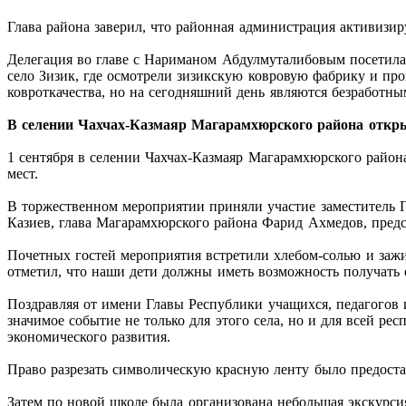
Глава района заверил, что районная администрация активизир
Делегация во главе с Нариманом Абдулмуталибовым посетила
село Зизик, где осмотрели зизикскую ковровую фабрику и пр
ковроткачества, но на сегодняшний день являются безработн
В селении Чахчах-Казмаяр Магарамхюрского района откр
1 сентября в селении Чахчах-Казмаяр Магарамхюрского райо
мест.
В торжественном мероприятии приняли участие заместитель 
Казиев, глава Магарамхюрского района Фарид Ахмедов, предс
Почетных гостей мероприятия встретили хлебом-солью и заж
отметил, что наши дети должны иметь возможность получать 
Поздравляя от имени Главы Республики учащихся, педагогов 
значимое событие не только для этого села, но и для всей ре
экономического развития.
Право разрезать символическую красную ленту было предост
Затем по новой школе была организована небольшая экскурсия