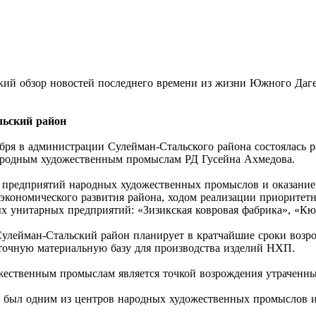
ий обзор новостей последнего времени из жизни Южного Дагес
льский район
я в администрации Сулейман-Стальского района состоялась раб
ародным художественным промыслам РД Гусейна Ахмедова.
 предприятий народных художественных промыслов и оказание
экономического развития района, ходом реализации приоритет
х унитарных предприятий: «Зизикская ковровая фабрика», «Кю
Сулейман-Стальский район планирует в кратчайшие сроки возр
таточную материальную базу для производства изделий НХП.
жественным промыслам является точкой возрождения утраченн
а был одним из центров народных художественных промыслов и 