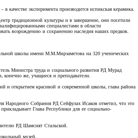
– в качестве эксперимента производится испикская керамика.
ентр традиционной культуры и в завершение, они посетили
я квалифицированными специалистами в области
вовать возрождению и сохранению наследия наших предков.
ательной школы имени М.М.Мирзаметова на 320 ученических
итель Министра труда и социального развития РД Мурад
, конечно же, учащиеся и преподаватели.
ий и открытием красивой и современной школы, глава района
ля Народного Собрания РД Сейфулах Исаков отметил, что это
е прикладывает Глава Республики для ее социально-
учителю РД Шамсият Стальской.
 школьный музей.