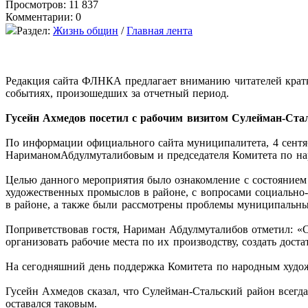
Просмотров: 11 837
Комментарии: 0
Раздел:
Жизнь общин
/
Главная лента
Редакция сайта ФЛНКА предлагает вниманию читателей кратк
событиях, произошедших за отчетный период.
Гусейн Ахмедов посетил с рабочим визитом Сулейман-Ста
По информации официального сайта муниципалитета, 4 сентябр
НариманомАбдулмуталибовым и председателя Комитета по н
Целью данного мероприятия было ознакомление с состоянием
художественных промыслов в районе, с вопросами социально-
в районе, а также были рассмотрены проблемы муниципальны
Поприветствовав гостя, Нариман Абдулмуталибов отметил: «
организовать рабочие места по их производству, создать дос
На сегодняшний день поддержка Комитета по народным худо
Гусейн Ахмедов сказал, что Сулейман-Стальский район всегд
оставался таковым.