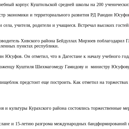
учебный корпус Куштильской средней школы на 200 ученически
стр экономики и территориального развития РД Раюдин Юсуфо
 села, учителя, родители и учащиеся. Встречал высоких госте
водитель Хивского района Бейдуллах Мирзоев поблагодарил Г
еленных пунктах республики.
 Юсуфов. Он отметил, что в Дагестане к началу учебного год
 уроженцу Куштиля Шихмагомеду Гамидову и министру Юсуфову
пищеблок предстоит еще построить. Как отметил на торжествах
ния и культуры Курахского района состоялись торжественные м
слане и 15-летию разгрома международных бандформирований в