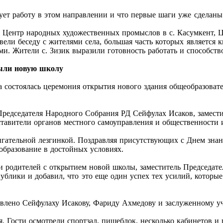
ует работу в этом направлении и что первые шаги уже сделаны 
 Центр народных художественных промыслов в с. Касумкент, Ц
овели беседу с жителями села, большая часть которых являетс
ыми. Жители с. Зизик выразили готовность работать и способст
ыли новую школу
на состоялась церемония открытия нового здания общеобразов
Председателя Народного Собрания РД Сейфулах Исаков, замест
тавители органов местного самоуправления и общественности и
игательной лезгинкой. Поздравляя присутствующих с Днем знан
образование в достойных условиях.
и родителей с открытием новой школы, заместитель Председате
спублики и добавил, что это еще один успех тех усилий, которы
авлено Сейфулаху Исакову, Фариду Ахмедову и заслуженному 
. Гости осмотрели спортзал, пищеблок, несколько кабинетов и