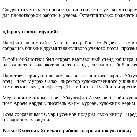
Следует отметить, что новое здание соответствует всем сов
для плодотворной работы и учебы. Остается только пожелать 
«Дорогу осилит идущий»
На официальном сайте Ахтынского района сообщается, что в 
собрались близкие друзья талантливого ученого-поэта, проза
В фойе библиотеки был открыт выставочный стенд юбиляра, г
наглядности и содержательности стенда, сотрудница библиоте
На встрече присутствовали: аксакал лезгинского народа Абд
отец - поэт Муграх Салах, директор художественного училищ
химических наук, профессор ДГПУ Ризван Гусейнов и другие
Мероприятие открыл и вел Абдулгафар Ахмедов. О юбиляре ка
поэт Арбен Кардаш, писатель Аким Курбан, художник Керим В
Всем собравшимся Омар Гусейнов подарил свою книгу «Преда
праздничное угощение.
В селе Куштиль Хивского района открыли новую школу