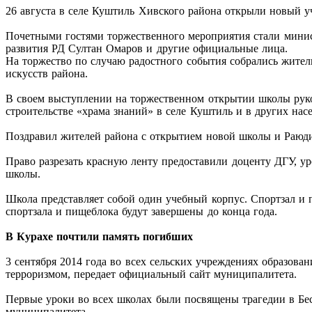
26 августа в селе Куштиль Хивского района открыли новый 
Почетными гостями торжественного мероприятия стали мини
развития РД Султан Омаров и другие официальные лица.
На торжество по случаю радостного события собрались жители
искусств района.
В своем выступлении на торжественном открытии школы руко
строительстве «храма знаний» в селе Куштиль и в других нас
Поздравил жителей района с открытием новой школы и Раюдин
Право разрезать красную ленту предоставили доценту ДГУ,
школы.
Школа представляет собой один учебный корпус. Спортзал и 
спортзала и пищеблока будут завершены до конца года.
В Курахе почтили память погибших
3 сентября 2014 года во всех сельских учреждениях образова
терроризмом, передает официальный сайт муниципалитета.
Первые уроки во всех школах были посвящены трагедии в Бе
муниципалитета.