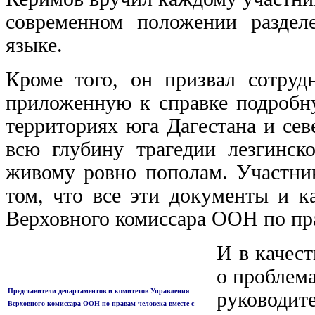
современном положении разделе
языке.
Кроме того, он призвал сотру
приложенную к справке подробну
территориях юга Дагестана и сев
всю глубину трагедии лезгинско
живому ровно пополам. Участни
том, что все эти документы и к
Верховного комиссара ООН по пр
И в качест
о проблем
Представители департаментов и комитетов Управления
руководит
Верховного комиссара ООН по правам человека вместе с