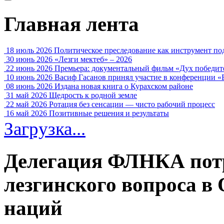
Главная лента
18 июль 2026
Политическое преследование как инструмент по
30 июнь 2026
«Лезги мектеб» – 2026
22 июнь 2026
Премьера: документальный фильм «Дух победит
10 июнь 2026
Васиф Гасанов принял участие в конференции «
08 июнь 2026
Издана новая книга о Курахском районе
31 май 2026
Щедрость к родной земле
22 май 2026
Ротация без сенсации — чисто рабочий процесс
16 май 2026
Позитивные решения и результаты
Загрузка...
Делегация ФЛНКА пот
лезгинского вопроса в
наций