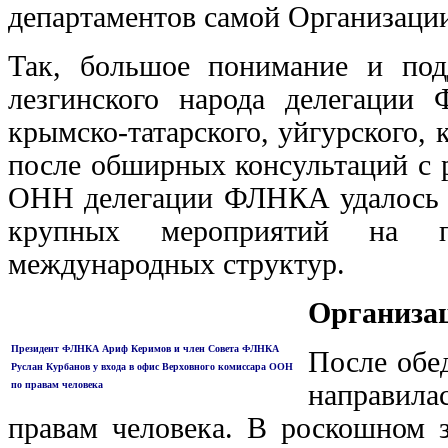
департаментов самой Организации
Так, большое понимание и под
лезгинского народа делегации
крымско-татарского, уйгурского, 
после обширных консультаций с 
ОНН делегации ФЛНКА удалось з
крупных мероприятий на п
международных структур.
Организа
Президент ФЛНКА Ариф Керимов и член Совета ФЛНКА
После обе
Руслан Курбанов у входа в офис Верховного комиссара ООН
по правам человека
направила
правам человека. В роскошном 