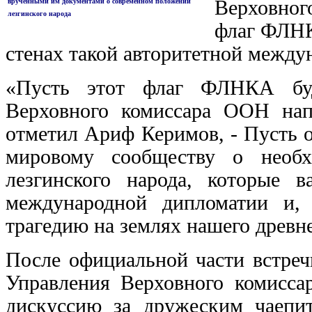
Верховног
врученными им документами о современном положении
лезгинского народа
флаг ФЛНК
стенах такой авторитетной между
«Пусть этот флаг ФЛНКА буд
Верховного комиссара ООН напо
отметил Ариф Керимов, - Пусть 
мировому сообществу о необх
лезгинского народа, которые 
международной дипломатии и,
трагедию на землях нашего древне
После официальной части встреч
Управления Верховного комис
дискуссию за дружеским чаепи