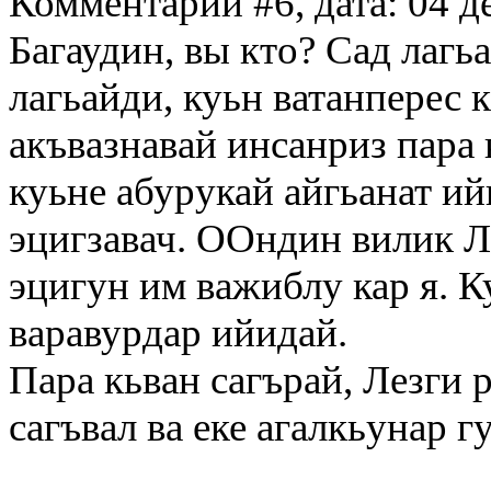
Комментарий #6, дата: 04 д
Багаудин, вы кто? Сад лагьа
лагьайди, куьн ватанперес
акъвазнавай инсанриз пара 
куьне абурукай айгьанат ий
эцигзавач. ООндин вилик Л
эцигун им важиблу кар я. К
варавурдар ийидай.
Пара кьван сагърай, Лезги 
сагъвал ва еке агалкьунар г