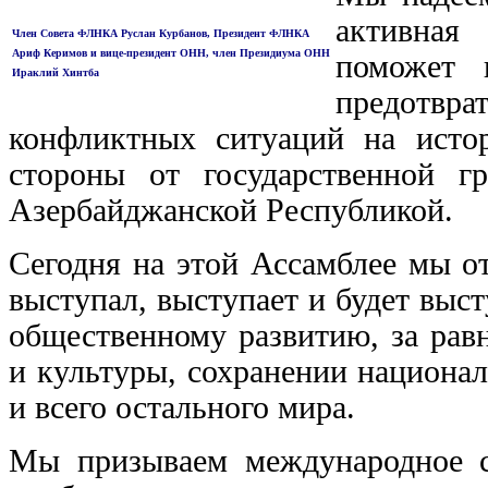
активная
Член Совета ФЛНКА Руслан Курбанов,
Президент ФЛНКА
Ариф Керимов
и вице-президент ОНН, член Президиума ОНН
поможет 
Ираклий Хинтба
предотв
конфликтных ситуаций на исто
стороны от государственной 
Азербайджанской Республикой.
Сегодня на этой Ассамблее мы от
выступал, выступает и будет выс
общественному развитию, за рав
и культуры, сохранении национал
и всего остального мира.
Мы призываем международное с