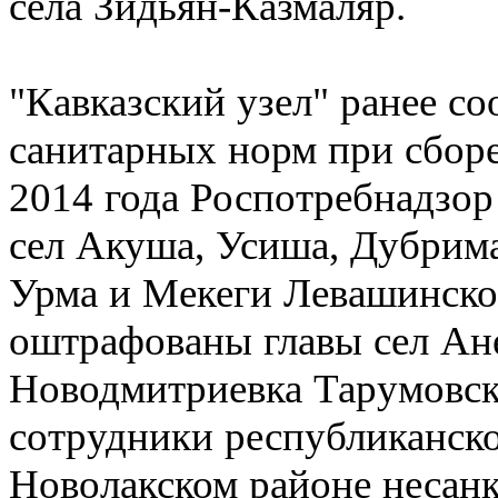
села Зидьян-Казмаляр.
"Кавказский узел" ранее с
санитарных норм при сборе
2014 года Роспотребнадзо
сел Акуша, Усиша, Дубрим
Урма и Мекеги Левашинско
оштрафованы главы сел Ане
Новодмитриевка Тарумовско
сотрудники республиканск
Новолакском районе несан