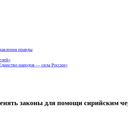
давления правды
елей»
Единство народов — сила России»
менять законы для помощи сирийским ч