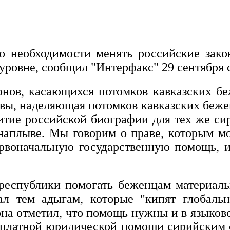
о необходимости менять российские зако
ровне, сообщил "Интерфакс" 29 сентября с
нов, касающихся потомков кавказских б
вы, наделяющая потомков кавказских беже
итие российской биографии для тех же си
 наплыве. Мы говорим о праве, которым м
ервоначальную государственную помощь, и
республики помогать беженцам материаль
ал тем адыгам, которые "кипят глобал
на отметил, что помощь нужны и в языков
есплатной юридической помощи сирийским 