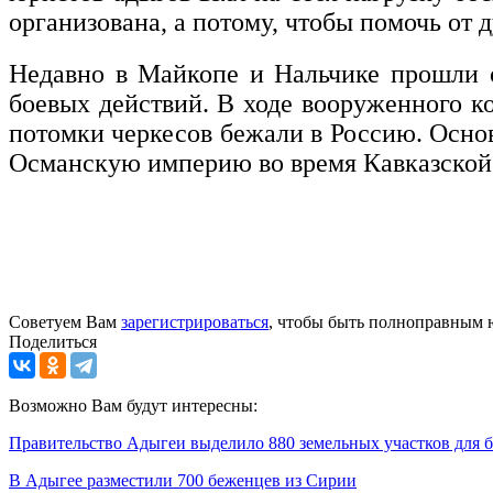
организована, а потому, чтобы помочь от 
Недавно в Майкопе и Нальчике прошли о
боевых действий. В ходе вооруженного к
потомки черкесов бежали в Россию. Осно
Османскую империю во время Кавказской 
Советуем Вам
зарегистрироваться
, чтобы быть полноправным 
Поделиться
Возможно Вам будут интересны:
Правительство Адыгеи выделило 880 земельных участков для 
В Адыгее разместили 700 беженцев из Сирии