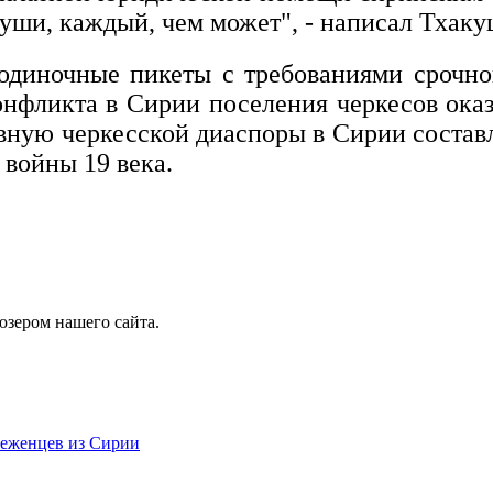
души, каждый, чем может", - написал Тхак
диночные пикеты с требованиями срочно
онфликта в Сирии поселения черкесов оказ
вную черкесской диаспоры в Сирии состав
войны 19 века.
юзером нашего сайта.
беженцев из Сирии