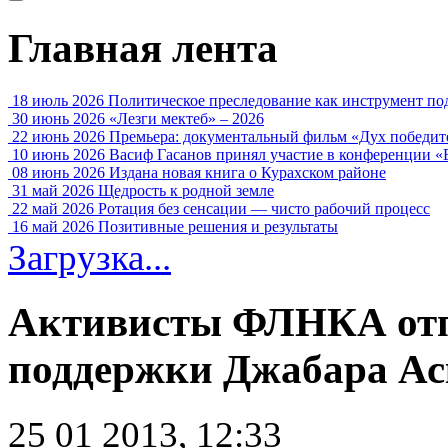
Главная лента
18 июль 2026
Политическое преследование как инструмент по
30 июнь 2026
«Лезги мектеб» – 2026
22 июнь 2026
Премьера: документальный фильм «Дух победит
10 июнь 2026
Васиф Гасанов принял участие в конференции «
08 июнь 2026
Издана новая книга о Курахском районе
31 май 2026
Щедрость к родной земле
22 май 2026
Ротация без сенсации — чисто рабочий процесс
16 май 2026
Позитивные решения и результаты
Загрузка...
Активисты ФЛНКА отп
поддержки Джабара Ас
25 01 2013, 12:33