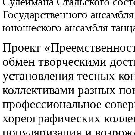
Сулеймана Стальского сост
Государственного ансамбля
юношеского ансамбля танц
Проект «Преемственност
обмен творческими дос
установления тесных ко
коллективами разных по
профессиональное сове
хореографических коллек
популяризация и возрож