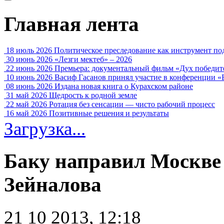
Главная лента
18 июль 2026
Политическое преследование как инструмент по
30 июнь 2026
«Лезги мектеб» – 2026
22 июнь 2026
Премьера: документальный фильм «Дух победит
10 июнь 2026
Васиф Гасанов принял участие в конференции «
08 июнь 2026
Издана новая книга о Курахском районе
31 май 2026
Щедрость к родной земле
22 май 2026
Ротация без сенсации — чисто рабочий процесс
16 май 2026
Позитивные решения и результаты
Загрузка...
Баку направил Москве 
Зейналова
21 10 2013, 12:18