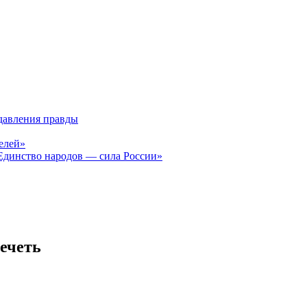
давления правды
елей»
Единство народов — сила России»
мечеть