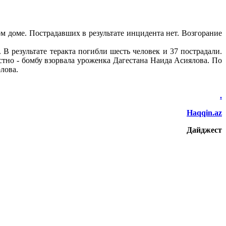
 доме. Пострадавших в результате инцидента нет. Возгорание
В результате теракта погибли шесть человек и 37 пострадали.
стно - бомбу взорвала уроженка Дагестана Наида Асиялова. По
лова.
.
Haqqin.az
Дайджест