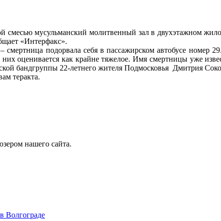
ой смесью мусульманский молитвенный зал в двухэтажном жилом
бщает «Интерфакс».
– смертница подорвала себя в пассажирском автобусе номер 29. 
з них оценивается как крайне тяжелое. Имя смертницы уже изве
ской бандгруппы 22-летнего жителя Подмосковья Дмитрия Соко
ам теракта.
юзером нашего сайта.
 в Волгограде