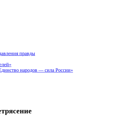
давления правды
елей»
Единство народов — сила России»
етрясение