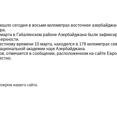
изошло сегодня в восьми километрах восточнее азербайджа
ра.
 4 марта в Габалинском районе Азербайджана были зафикси
верхности.
естному времени 10 марта, находился в 178 километрах се
Национальной академии наук Азербайджана.
ров, отмечается в сообщении, расположенном на сайте Евр
естно.
юзером нашего сайта.