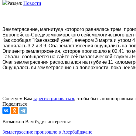
Раздел:
Новости
Землетрясение, магнитуда которого равнялась трем, про
Европейско-Средиземноморского сейсмологического цент
Как сообщал "Кавказский узел", вечером 3 марта и утром
равнялась 3,2 и 3,9. Оба землетрясения ощущались на по
Эпицентр землетрясения, которое произошло в 02.41 по м
Габалы, сообщается на сайте сейсмологической службы 
Очаг землетрясения располагался на глубине 11 километ
Ощущалось ли землетрясение на поверхности, пока неизв
Советуем Вам
зарегистрироваться
, чтобы быть полноправным 
Поделиться
Возможно Вам будут интересны:
Землетрясение произошло в Азербайджане