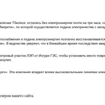
включая Тбилиси, остались без электроэнергии почти на три часа
ерети», по которой осуществляется подача электричества с запад
оснабжения и подача электроэнергии поэтапно восстанавливается
и». В ведомстве уверяют, что в ближайшее время последствия ава
тровый участок ЛЭП от Ингури ГЭС, чтобы установить место повре
ачулия.
рго». Эта компания владеет всеми высоковольтными линиями элек
юзером нашего сайта.