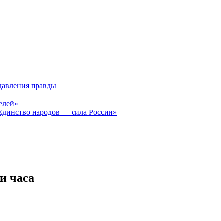
давления правды
елей»
Единство народов — сила России»
и часа