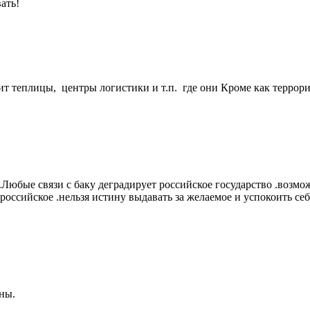
ать!
ит теплицы, центры логистики и т.п. где они Кроме как террори
у.Любые связи с баку деградирует российское государство .возм
 российское .нельзя истину выдавать за желаемое и успокоить се
ны.