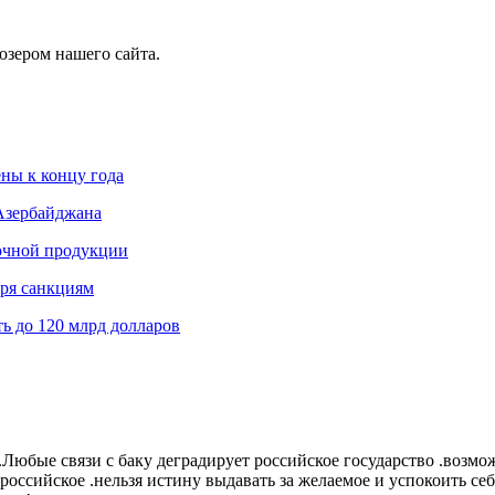
юзером нашего сайта.
ны к концу года
 Азербайджана
лочной продукции
аря санкциям
ть до 120 млрд долларов
у.Любые связи с баку деградирует российское государство .возм
 российское .нельзя истину выдавать за желаемое и успокоить се