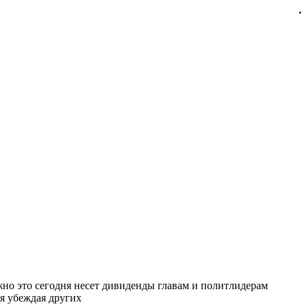
.
ожно это сегодня несет дивиденды главам и политлидерам
бя убеждая других