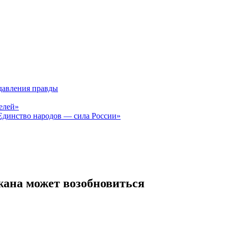
давления правды
елей»
Единство народов — сила России»
жана может возобновиться