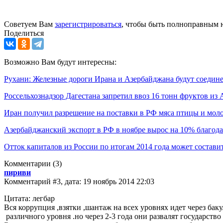
Советуем Вам
зарегистрироваться
, чтобы быть полноправным 
Поделиться
Возможно Вам будут интересны:
Рухани: Железные дороги Ирана и Азербайджана будут соедине
Россельхознадзор Дагестана запретил ввоз 16 тонн фруктов из
Иран получил разрешение на поставки в РФ мяса птицы и мо
Азербайджанский экспорт в РФ в ноябре вырос на 10% благод
Отток капиталов из России по итогам 2014 года может состави
Комментарии
(3)
пириви
Комментарий #3, дата: 19 ноябрь 2014 22:03
Цитата: легбар
Вся коррупция ,взятки ,шантаж на всех уровнях идет через бак
различного уровня .но через 2-3 года они развалят государство