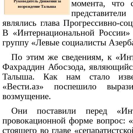
момента, что 
Руководитель Движения за
возрождение Талыша
представител
являлись глава Прогрессивно-со
В «Интернациональной России» 
группу «Левые социалисты Азерб
По этим же сведениям, к «Ин
Фахраддин Абосзода, являющийс
Талыша. Как нам стало извес
«Вести.аз» поспешило выраз
возмущение.
Они поставили перед «Инт
провокационной форме вопрос: «
стоящего во главе «сепаратистск