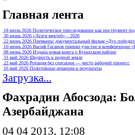
Главная лента
18 июль 2026
Политическое преследование как инструмент по
30 июнь 2026
«Лезги мектеб» – 2026
22 июнь 2026
Премьера: документальный фильм «Дух победит
10 июнь 2026
Васиф Гасанов принял участие в конференции «
08 июнь 2026
Издана новая книга о Курахском районе
31 май 2026
Щедрость к родной земле
22 май 2026
Ротация без сенсации — чисто рабочий процесс
16 май 2026
Позитивные решения и результаты
Загрузка...
Фахрадин Абосзода: Б
Азербайджана
04 04 2013, 12:08